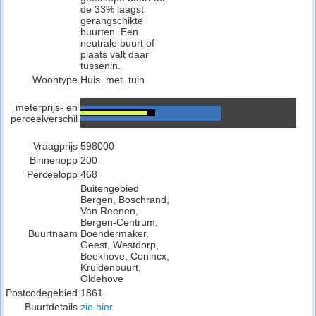
de 33% laagst
gerangschikte
buurten. Een
neutrale buurt of
plaats valt daar
tussenin.
Woontype
Huis_met_tuin
meterprijs- en
perceelverschil
Vraagprijs
598000
Binnenopp
200
Perceelopp
468
Buitengebied
Bergen, Boschrand,
Van Reenen,
Bergen-Centrum,
Buurtnaam
Boendermaker,
Geest, Westdorp,
Beekhove, Conincx,
Kruidenbuurt,
Oldehove
Postcodegebied
1861
Buurtdetails
zie hier