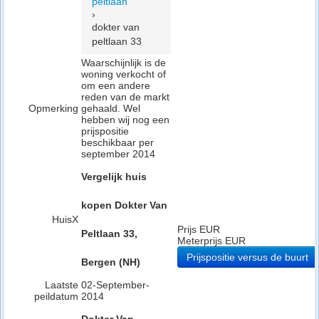
peltlaan
›
dokter van
peltlaan 33
Waarschijnlijk is de
woning verkocht of
om een andere
reden van de markt
Opmerking
gehaald. Wel
hebben wij nog een
prijspositie
beschikbaar per
september 2014
Vergelijk huis
kopen Dokter Van
HuisX
Prijs EUR
Peltlaan 33,
Meterprijs EUR
Prijspositie versus de buurt
Bergen (NH)
Laatste
02-September-
peildatum
2014