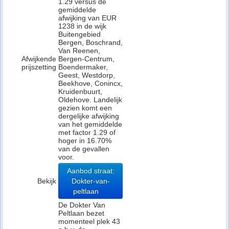
1.29 versus de
gemiddelde
afwijking van EUR
1238 in de wijk
Buitengebied
Bergen, Boschrand,
Van Reenen,
Afwijkende
Bergen-Centrum,
prijszetting
Boendermaker,
Geest, Westdorp,
Beekhove, Conincx,
Kruidenbuurt,
Oldehove. Landelijk
gezien komt een
dergelijke afwijking
van het gemiddelde
met factor 1.29 of
hoger in 16.70%
van de gevallen
voor.
Aanbod straat:
Bekijk
Dokter-van-
peltlaan
De Dokter Van
Peltlaan bezet
momenteel plek 43