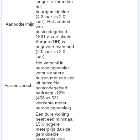
langer te koop dan
het
buurtgemiddelde
(4.3 jaar vs 2.0
jaar). Het aanbod
Aanbodtermijn
van
postcodegebied
1861 en de plaats
Bergen (NH) is
ongeveer even oud
(2.0 jaar vs 2.0
jaar).
Het verschil in
perceeloppervlak
versus andere
huizen met een tuin
uit hetzelfde
Perceelverschil
postcodegebied
bedraagt -12%.
(468 vs 531
vierkante meter
perceeloppervlak)
Een dure woning
heeft een minimaal
15% hogere
meterprijs dan de
gemiddelde
meterprijs voor