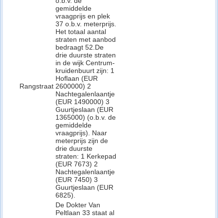
o.b.v. de
gemiddelde
vraagprijs en plek
37 o.b.v. meterprijs.
Het totaal aantal
straten met aanbod
bedraagt 52.De
drie duurste straten
in de wijk Centrum-
kruidenbuurt zijn: 1
Hoflaan (EUR
Rangstraat
2600000) 2
Nachtegalenlaantje
(EUR 1490000) 3
Guurtjeslaan (EUR
1365000) (o.b.v. de
gemiddelde
vraagprijs). Naar
meterprijs zijn de
drie duurste
straten: 1 Kerkepad
(EUR 7673) 2
Nachtegalenlaantje
(EUR 7450) 3
Guurtjeslaan (EUR
6825).
De Dokter Van
Peltlaan 33 staat al