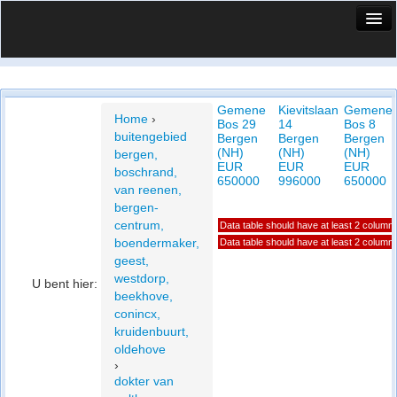
HuisX
Huis in vizier
Gemene
Kievitslaan
Gemene
Vergelijk prijsposities - wijk
Home
›
Bos 29
14
Bos 8
buitengebied
Bergen
Bergen
Bergen
Nieuws
(NH)
(NH)
(NH)
bergen,
EUR
EUR
EUR
boschrand,
Info
650000
996000
650000
van reenen,
bergen-
Privacy beleid
centrum,
Data table should have at least 2 column
boendermaker,
Data table should have at least 2 column
Cookie beleid
geest,
westdorp,
U bent hier:
beekhove,
conincx,
kruidenbuurt,
oldehove
›
dokter van