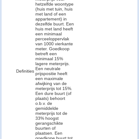
hetzelfde woontype
(huis met tuin, huis
met land of een
appartement) in
dezelfde buurt. Een
huis met land heeft
een minimaal
perceeloppervlak
van 1000 vierkante
meter. Goedkoop
betreft een
minimaal 15%
lagere meterprijs.
Een neutrale
Definities
prijspositie heeft
een maximale
afwijking van de
meterprijs tot 15%.
Een dure buurt (of
plaats) behoort
o.b.v. de
gemiddelde
meterprijs tot de
33% hoogst
gerangschikte
buurten of
plaatsen. Een
goedkope buurt tot