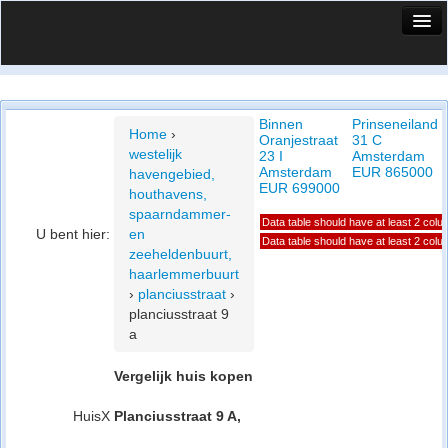
HuisX
Huis in vizier
Binnen
Prinseneiland
Vergelijk prijsposities - wijk
Home
›
Oranjestraat
31 C
westelijk
23 I
Amsterdam
Nieuws
Amsterdam
EUR 865000
havengebied,
EUR 699000
houthavens,
Info
spaarndammer-
Data table should have at least 2 col
U bent hier:
en
Privacy beleid
Data table should have at least 2 col
zeeheldenbuurt,
haarlemmerbuurt
Cookie beleid
›
planciusstraat
›
planciusstraat 9
a
Vergelijk huis kopen
HuisX
Planciusstraat 9 A,