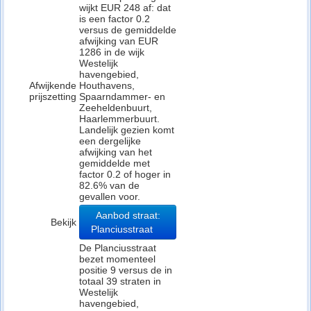
wijkt EUR 248 af: dat
is een factor 0.2
versus de gemiddelde
afwijking van EUR
1286 in de wijk
Westelijk
havengebied,
Afwijkende
Houthavens,
prijszetting
Spaarndammer- en
Zeeheldenbuurt,
Haarlemmerbuurt.
Landelijk gezien komt
een dergelijke
afwijking van het
gemiddelde met
factor 0.2 of hoger in
82.6% van de
gevallen voor.
Aanbod straat:
Bekijk
Planciusstraat
De Planciusstraat
bezet momenteel
positie 9 versus de in
totaal 39 straten in
Westelijk
havengebied,