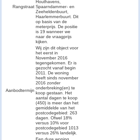
Houthavens,
Rangstraat
Spaarndammer- en
Zeeheldenbuurt,
Haarlemmerbuurt. Dit
op basis van de
meterprijs. De positie
is 19 wanneer we
naar de vraagprijs
kijken.
Wij zijn dit object voor
het eerst in
November 2016
tegengekomen. Er is
gezocht vanaf begin
2011. De woning
heeft sinds november
2016 zonder
onderbreking(en) te
Aanbodtermijn
koop gestaan. Het
aantal dagen te koop
(450) is meer dan het
gemiddelde van het
postcodegebied: 263
dagen. Ofwel 18%
versus 10% voor
postcodegebied 1013
versus 26% landelijk.
Een dure woning