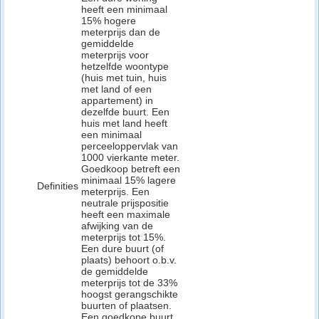
heeft een minimaal
15% hogere
meterprijs dan de
gemiddelde
meterprijs voor
hetzelfde woontype
(huis met tuin, huis
met land of een
appartement) in
dezelfde buurt. Een
huis met land heeft
een minimaal
perceeloppervlak van
1000 vierkante meter.
Goedkoop betreft een
minimaal 15% lagere
Definities
meterprijs. Een
neutrale prijspositie
heeft een maximale
afwijking van de
meterprijs tot 15%.
Een dure buurt (of
plaats) behoort o.b.v.
de gemiddelde
meterprijs tot de 33%
hoogst gerangschikte
buurten of plaatsen.
Een goedkope buurt