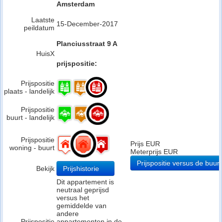
Amsterdam
Laatste
15-December-2017
peildatum
Planciusstraat 9 A
HuisX
prijspositie:
Prijspositie
plaats - landelijk
Prijspositie
buurt - landelijk
Prijspositie
Prijs EUR
woning - buurt
Meterprijs EUR
Prijspositie versus de buurt
Bekijk
Prijshistorie
Dit appartement is
neutraal geprijsd
versus het
gemiddelde van
andere
Prijspositie
appartementen in de