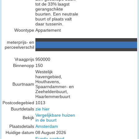
tot de 33% laagst
gerangschikte
buurten. Een neutrale
buurt of plaats valt
daar tussenin.
Woontype
Appartement
meterprijs- en
perceelverschil
Vraagprijs
950000
Binnenopp
150
Westelijk
havengebied,
Houthavens,
Buurtnaam
Spaarndammer- en
Zeeheldenbuurt,
Haarlemmerbuurt
Postcodegebied
1013
Buurtdetails
zie hier
Vergelijkbare huizen
Bekijk
in de buurt
Plaatsdetails
Amsterdam
Huidige datum
08 August 2026
Funda aanbod