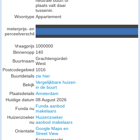
neutrale buurt of
plaats valt daar
tussenin.
Woontype
Appartement
meterprijs- en
perceelverschil
Vraagprijs
1000000
Binnenopp
140
Grachtengordel-
Buurtnaam
West
Postcodegebied
1016
Buurtdetails
zie hier
Vergelijkbare huizen
Bekijk
in de buurt
Plaatsdetails
Amsterdam
Huidige datum
08 August 2026
Funda aanbod
Funda nu
makelaars
Huizenzoeker
Huizenzoeker
nu
aanbod makelaars
Google Maps en
Orientatie
Street View
Keizersgracht ,