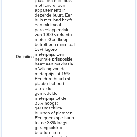
(huis met tuin, huis
met land of een
appartement) in
dezelfde buurt. Een
huis met land heeft
een minimaal
perceeloppervlak
van 1000 vierkante
meter. Goedkoop
betreft een minimaal
15% lagere
meterprijs. Een
Definities
neutrale prijspositie
heeft een maximale
afwijking van de
meterprijs tot 15%.
Een dure buurt (of
plaats) behoort
o.b.v. de
gemiddelde
meterprijs tot de
33% hoogst
gerangschikte
buurten of plaatsen.
Een goedkope buurt
tot de 33% laagst
gerangschikte
buurten. Een