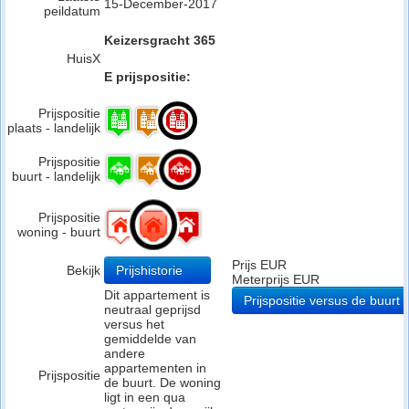
15-December-2017
peildatum
Keizersgracht 365
HuisX
E prijspositie:
Prijspositie
plaats - landelijk
Prijspositie
buurt - landelijk
Prijspositie
woning - buurt
Prijs EUR
Bekijk
Prijshistorie
Meterprijs EUR
Dit appartement is
Prijspositie versus de buurt
neutraal geprijsd
versus het
gemiddelde van
andere
appartementen in
Prijspositie
de buurt. De woning
ligt in een qua