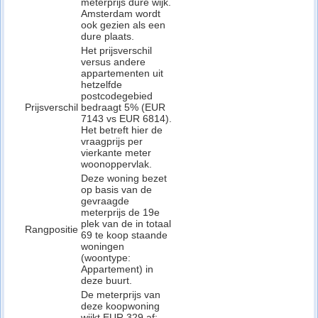
meterprijs dure wijk.
Amsterdam wordt
ook gezien als een
dure plaats.
Het prijsverschil
versus andere
appartementen uit
hetzelfde
postcodegebied
Prijsverschil
bedraagt 5% (EUR
7143 vs EUR 6814).
Het betreft hier de
vraagprijs per
vierkante meter
woonoppervlak.
Deze woning bezet
op basis van de
gevraagde
meterprijs de 19e
plek van de in totaal
Rangpositie
69 te koop staande
woningen
(woontype:
Appartement) in
deze buurt.
De meterprijs van
deze koopwoning
wijkt EUR 329 af: