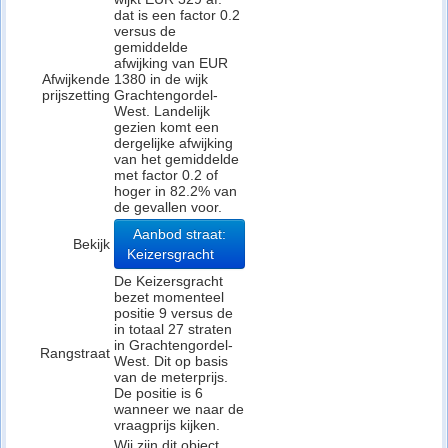
dat is een factor 0.2
versus de
gemiddelde
afwijking van EUR
Afwijkende
1380 in de wijk
prijszetting
Grachtengordel-
West. Landelijk
gezien komt een
dergelijke afwijking
van het gemiddelde
met factor 0.2 of
hoger in 82.2% van
de gevallen voor.
Aanbod straat:
Bekijk
Keizersgracht
De Keizersgracht
bezet momenteel
positie 9 versus de
in totaal 27 straten
in Grachtengordel-
Rangstraat
West. Dit op basis
van de meterprijs.
De positie is 6
wanneer we naar de
vraagprijs kijken.
Wij zijn dit object