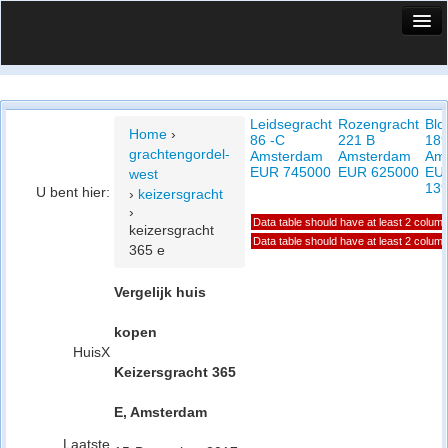
HuisX
Huis in vizier
Leidsegracht
Rozengracht
Blo
Vergelijk prijsposities - wijk
Home
›
86 -C
221 B
189
grachtengordel-
Amsterdam
Amsterdam
Am
Nieuws
EUR 745000
EUR 625000
EU
west
13
U bent hier:
›
keizersgracht
Info
›
Data table should have at least 2 colum
keizersgracht
Privacy beleid
Data table should have at least 2 colum
365 e
Cookie beleid
Vergelijk huis
kopen
HuisX
Keizersgracht 365
E, Amsterdam
Laatste