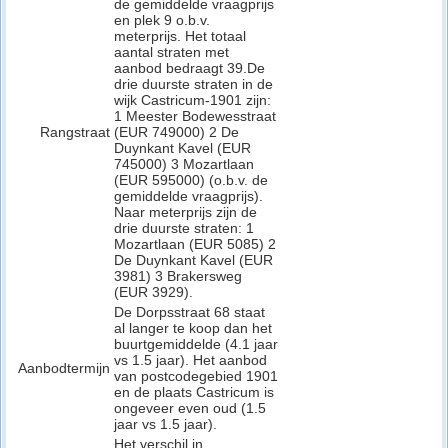
de gemiddelde vraagprijs
en plek 9 o.b.v.
meterprijs. Het totaal
aantal straten met
aanbod bedraagt 39.De
drie duurste straten in de
wijk Castricum-1901 zijn:
1 Meester Bodewesstraat
Rangstraat
(EUR 749000) 2 De
Duynkant Kavel (EUR
745000) 3 Mozartlaan
(EUR 595000) (o.b.v. de
gemiddelde vraagprijs).
Naar meterprijs zijn de
drie duurste straten: 1
Mozartlaan (EUR 5085) 2
De Duynkant Kavel (EUR
3981) 3 Brakersweg
(EUR 3929).
De Dorpsstraat 68 staat
al langer te koop dan het
buurtgemiddelde (4.1 jaar
vs 1.5 jaar). Het aanbod
Aanbodtermijn
van postcodegebied 1901
en de plaats Castricum is
ongeveer even oud (1.5
jaar vs 1.5 jaar).
Het verschil in