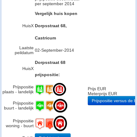
per september 2014
Vergelijk huis kopen
HuisX
Dorpsstraat 68,
Castricum
Laatste
02-September-2014
peildatum
Dorpsstraat 68
HuisX
prijspositie:
Prijspositie
Prijs EUR
plaats - landelijk
Meterprijs EUR
Prijspositie versus de b
Prijspositie
buurt - landelijk
Prijspositie
woning - buurt