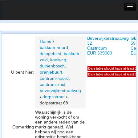
HuisX
Huis in vizier
Beverwijkerstraatweg
Gla
Vergelijk prijsposities - wijk
Home
›
32
59
bakkum-noord,
Castricum
Cas
Nieuws
EUR 639000
EU
duingebied, bakkum-
zuid, kooiweg,
Info
duinenbosch,
Data table should have at least 
U bent hier:
oranjebuurt,
Privacy beleid
Data table should have at least 
centrum-noord,
centrum-zuid,
Cookie beleid
beverwijkerstraatweg
›
dorpsstraat
›
dorpsstraat 68
Waarschijnlijk is de
woning verkocht of om
een andere reden van de
Opmerking
markt gehaald. Wel
hebben wij nog een
prijspositie beschikbaar