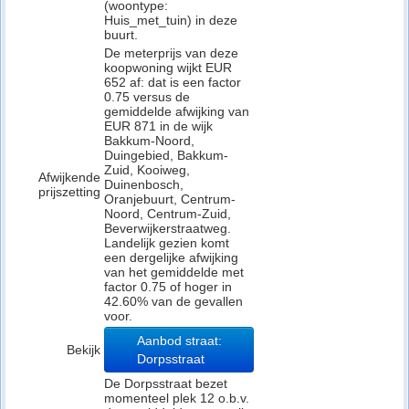
(woontype:
Huis_met_tuin) in deze
buurt.
De meterprijs van deze
koopwoning wijkt EUR
652 af: dat is een factor
0.75 versus de
gemiddelde afwijking van
EUR 871 in de wijk
Bakkum-Noord,
Duingebied, Bakkum-
Zuid, Kooiweg,
Afwijkende
Duinenbosch,
prijszetting
Oranjebuurt, Centrum-
Noord, Centrum-Zuid,
Beverwijkerstraatweg.
Landelijk gezien komt
een dergelijke afwijking
van het gemiddelde met
factor 0.75 of hoger in
42.60% van de gevallen
voor.
Aanbod straat:
Bekijk
Dorpsstraat
De Dorpsstraat bezet
momenteel plek 12 o.b.v.