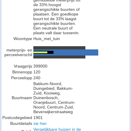
gemiddelde meterprijs tot
de 33% hoogst
gerangschikte buurten of
plaatsen. Een goedkope
buurt tot de 33% laagst
gerangschikte buurten.
Een neutrale buurt of
plaats valt daar tussenin.
Woontype
Huis_met_tuin
meterprijs- en
perceelverschil
Vraagprijs
399000
Binnenopp
120
Perceelopp
240
Bakkum-Noord,
Duingebied, Bakkum-
Zuid, Kooiweg,
Buurtnaam
Duinenbosch,
Oranjebuurt, Centrum-
Noord, Centrum-Zuid,
Beverwijkerstraatweg
Postcodegebied
1901
Buurtdetails
zie hier
Vergelijkbare huizen in de