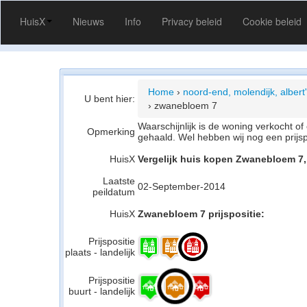
HuisX
Nieuws
Info
Privacy beleid
Cookie beleid
Home
›
noord-end, molendijk, albert
U bent hier:
›
zwanebloem 7
Waarschijnlijk is de woning verkocht 
Opmerking
gehaald. Wel hebben wij nog een prijs
HuisX
Vergelijk huis kopen Zwanebloem 7,
Laatste
02-September-2014
peildatum
HuisX
Zwanebloem 7 prijspositie:
Prijspositie
plaats - landelijk
Prijspositie
buurt - landelijk