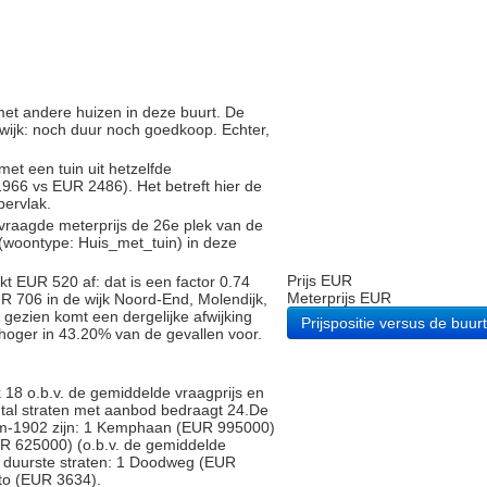
g met andere huizen in deze buurt. De
 wijk: noch duur noch goedkoop. Echter,
met een tuin uit hetzelfde
66 vs EUR 2486). Het betreft hier de
pervlak.
vraagde meterprijs de 26e plek van de
 (woontype: Huis_met_tuin) in deze
Prijs EUR
t EUR 520 af: dat is een factor 0.74
Meterprijs EUR
R 706 in de wijk Noord-End, Molendijk,
 gezien komt een dergelijke afwijking
Prijspositie versus de buurt
 hoger in 43.20% van de gevallen voor.
8 o.b.v. de gemiddelde vraagprijs en
antal straten met aanbod bedraagt 24.De
icum-1902 zijn: 1 Kemphaan (EUR 995000)
R 625000) (o.b.v. de gemiddelde
rie duurste straten: 1 Doodweg (EUR
to (EUR 3634).