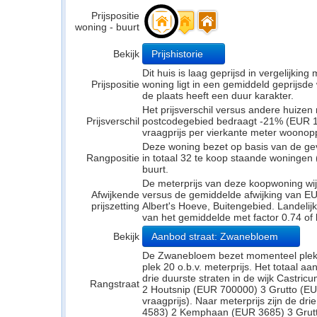
Prijspositie
woning - buurt
Bekijk
Prijshistorie
Dit huis is laag geprijsd in vergelijkin
Prijspositie
woning ligt in een gemiddeld geprijsde
de plaats heeft een duur karakter.
Het prijsverschil versus andere huizen 
Prijsverschil
postcodegebied bedraagt -21% (EUR 19
vraagprijs per vierkante meter woonop
Deze woning bezet op basis van de ge
Rangpositie
in totaal 32 te koop staande woningen
buurt.
De meterprijs van deze koopwoning wijk
Afwijkende
versus de gemiddelde afwijking van EU
prijszetting
Albert's Hoeve, Buitengebied. Landelijk
van het gemiddelde met factor 0.74 of
Bekijk
Aanbod straat: Zwanebloem
De Zwanebloem bezet momenteel plek 1
plek 20 o.b.v. meterprijs. Het totaal a
drie duurste straten in de wijk Castr
Rangstraat
2 Houtsnip (EUR 700000) 3 Grutto (EU
vraagprijs). Naar meterprijs zijn de d
4583) 2 Kemphaan (EUR 3685) 3 Grut