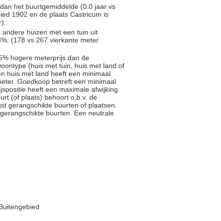
dan het buurtgemiddelde (0.0 jaar vs
ied 1902 en de plaats Castricum is
).
s andere huizen met een tuin uit
%. (178 vs 267 vierkante meter
5% hogere meterprijs dan de
oontype (huis met tuin, huis met land of
en huis met land heeft een minimaal
meter. Goedkoop betreft een minimaal
jspositie heeft een maximale afwijking
rt (of plaats) behoort o.b.v. de
st gerangschikte buurten of plaatsen.
gerangschikte buurten. Een neutrale
 Buitengebied