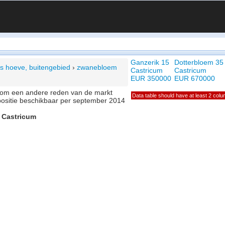
Ganzerik 15
Dotterbloem 35
's hoeve, buitengebied
›
zwanebloem
Castricum
Castricum
EUR 350000
EUR 670000
of om een andere reden van de markt
Data table should have at least 2 col
positie beschikbaar per september 2014
 Castricum