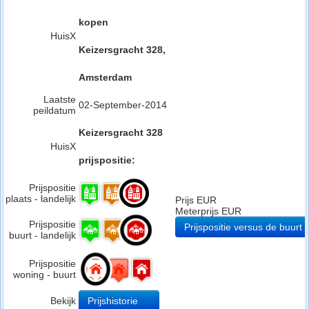
kopen
HuisX
Keizersgracht 328,
Amsterdam
Laatste
02-September-2014
peildatum
Keizersgracht 328
HuisX
prijspositie:
Prijspositie
plaats - landelijk
Prijs EUR
Meterprijs EUR
Prijspositie
Prijspositie versus de buurt
buurt - landelijk
Prijspositie
woning - buurt
Bekijk
Prijshistorie