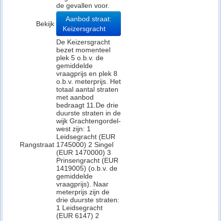
de gevallen voor.
Aanbod straat:
Bekijk
Keizersgracht
De Keizersgracht
bezet momenteel
plek 5 o.b.v. de
gemiddelde
vraagprijs en plek 8
o.b.v. meterprijs. Het
totaal aantal straten
met aanbod
bedraagt 11.De drie
duurste straten in de
wijk Grachtengordel-
west zijn: 1
Leidsegracht (EUR
Rangstraat
1745000) 2 Singel
(EUR 1470000) 3
Prinsengracht (EUR
1419005) (o.b.v. de
gemiddelde
vraagprijs). Naar
meterprijs zijn de
drie duurste straten:
1 Leidsegracht
(EUR 6147) 2