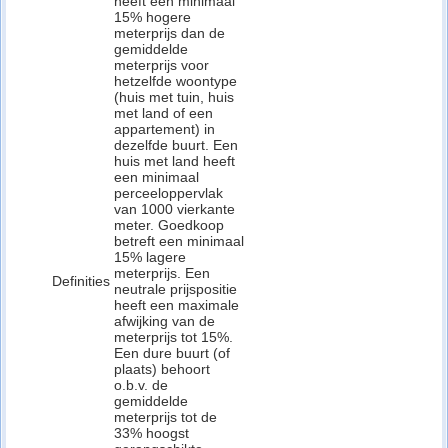
heeft een minimaal
15% hogere
meterprijs dan de
gemiddelde
meterprijs voor
hetzelfde woontype
(huis met tuin, huis
met land of een
appartement) in
dezelfde buurt. Een
huis met land heeft
een minimaal
perceeloppervlak
van 1000 vierkante
meter. Goedkoop
betreft een minimaal
15% lagere
meterprijs. Een
Definities
neutrale prijspositie
heeft een maximale
afwijking van de
meterprijs tot 15%.
Een dure buurt (of
plaats) behoort
o.b.v. de
gemiddelde
meterprijs tot de
33% hoogst