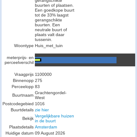
gerangschikte
buurten of plaatsen.
Een goedkope buurt
tot de 33% laagst
gerangschikte
buurten. Een
neutrale buurt of
plaats valt daar
tussenin.
Woontype
Huis_met_tuin
meterprijs- en
perceelverschil
Vraagprijs
1100000
Binnenopp
275
Perceelopp
83
Grachtengordel-
Buurtnaam
West
Postcodegebied
1016
Buurtdetails
zie hier
Vergelijkbare huizen
Bekijk
in de buurt
Plaatsdetails
Amsterdam
Huidige datum
09 August 2026