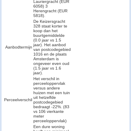
Lauriergracht (EUR
6058) 3
Herengracht (EUR
5818).
De Keizersgracht
328 staat korter te
koop dan het
buurtgemiddelde
(0.0 jaar vs 1.5
jaar). Het aanbod
Aanbodtermijn
van postcodegebied
1016 en de plaats
Amsterdam is
ongeveer even oud
(1.5 jaar vs 1.6
jaar).
Het verschil in
perceeloppervlak
versus andere
huizen met een tuin
uit hetzelfde
Perceelverschil
postcodegebied
bedraagt -22%. (83
vs 106 vierkante
meter
perceeloppervlak)
Een dure woning