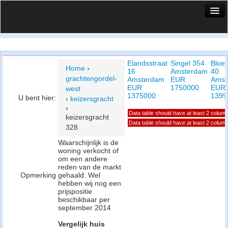
HuisX
Huis in vizier
Elandsstraat
Singel 354
Bloe
Vergelijk prijsposities - wijk
Home
›
16
Amsterdam
40
grachtengordel-
Amsterdam
EUR
Amst
Nieuws
EUR
1750000
EUR
west
1375000
1399
U bent hier:
›
keizersgracht
Info
›
Data table should have at least 2 colum
keizersgracht
Privacy beleid
Data table should have at least 2 colum
328
Waarschijnlijk is de
Cookie beleid
woning verkocht of
om een andere
reden van de markt
Opmerking
gehaald. Wel
hebben wij nog een
prijspositie
beschikbaar per
september 2014
Vergelijk huis