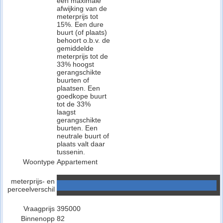
een maximale
afwijking van de
meterprijs tot
15%. Een dure
buurt (of plaats)
behoort o.b.v. de
gemiddelde
meterprijs tot de
33% hoogst
gerangschikte
buurten of
plaatsen. Een
goedkope buurt
tot de 33%
laagst
gerangschikte
buurten. Een
neutrale buurt of
plaats valt daar
tussenin.
Woontype
Appartement
meterprijs- en
perceelverschil
Vraagprijs
395000
Binnenopp
82