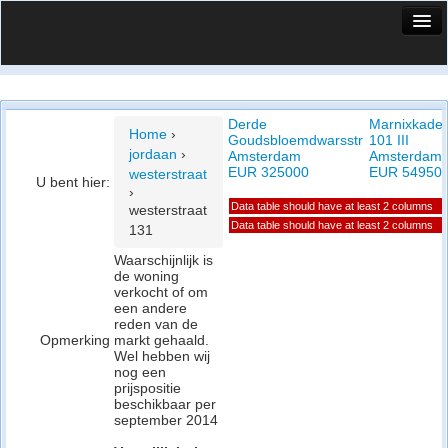
HuisX
Huis in vizier
Derde
Marnixkade
Vergelijk prijsposities - wijk
Home
›
Goudsbloemdwarsstr
101 III
jordaan
›
Amsterdam
Amsterdam
Nieuws
EUR 325000
EUR 54950
westerstraat
U bent hier:
›
Info
Data table should have at least 2 columns
westerstraat
Data table should have at least 2 columns
131
Privacy beleid
Waarschijnlijk is
de woning
Cookie beleid
verkocht of om
een andere
reden van de
Opmerking
markt gehaald.
Wel hebben wij
nog een
prijspositie
beschikbaar per
september 2014