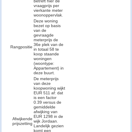
betreft hier de
vraagprijs per
vierkante meter
woonoppervlak.
Deze woning
bezet op basis
van de
gevraagde
meterprijs de
36e plek van de
Rangpositie
in totaal 58 te
koop staande
woningen
(woontype:
Appartement) in
deze buurt.
De meterprijs
van deze
koopwoning wijkt
EUR 511 af: dat
is een factor
0.39 versus de
gemiddelde
afwijking van
EUR 1298 in de
Afwijkende
wijk Jordaan.
prijszetting
Landelijk gezien
komt een