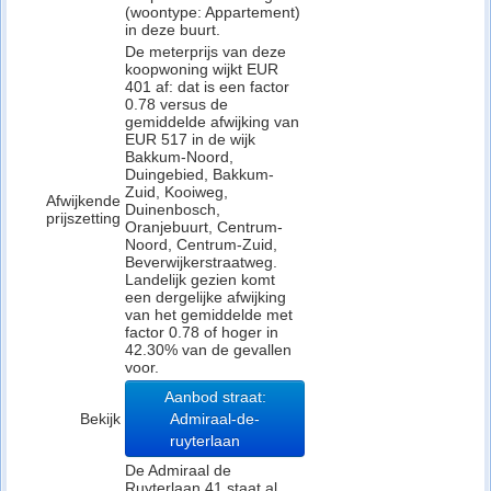
(woontype: Appartement)
in deze buurt.
De meterprijs van deze
koopwoning wijkt EUR
401 af: dat is een factor
0.78 versus de
gemiddelde afwijking van
EUR 517 in de wijk
Bakkum-Noord,
Duingebied, Bakkum-
Zuid, Kooiweg,
Afwijkende
Duinenbosch,
prijszetting
Oranjebuurt, Centrum-
Noord, Centrum-Zuid,
Beverwijkerstraatweg.
Landelijk gezien komt
een dergelijke afwijking
van het gemiddelde met
factor 0.78 of hoger in
42.30% van de gevallen
voor.
Aanbod straat:
Bekijk
Admiraal-de-
ruyterlaan
De Admiraal de
Ruyterlaan 41 staat al