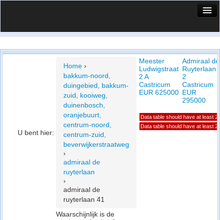
HuisX
Huis in vizier
Meester
Admiraal de
Vergelijk prijsposities - wijk
Home
›
Ludwigstraat
Ruyterlaan
bakkum-noord,
2 A
2
Nieuws
Castricum
Castricum
duingebied, bakkum-
EUR 625000
EUR
zuid, kooiweg,
Info
295000
duinenbosch,
oranjebuurt,
Data table should have at least 
Privacy beleid
centrum-noord,
Data table should have at least 
U bent hier:
centrum-zuid,
Cookie beleid
beverwijkerstraatweg
›
admiraal de
ruyterlaan
›
admiraal de
ruyterlaan 41
Waarschijnlijk is de