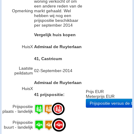
woning verkocht of om
een andere reden van de
Opmerking
markt gehaald. Wel
hebben wij nog een
prijspositie beschikbaar
per september 2014
Vergelijk huis kopen
HuisX
Admiraal de Ruyterlaan
41, Castricum
Laatste
02-September-2014
peildatum
Admiraal de Ruyterlaan
HuisX
Prijs EUR
41 prijspositie:
Meterprijs EUR
Prijspositie versus de b
Prijspositie
plaats - landelijk
Prijspositie
buurt - landelijk