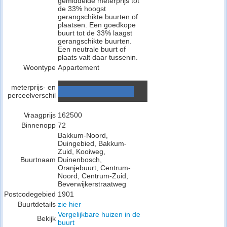
gemiddelde meterprijs tot
de 33% hoogst
gerangschikte buurten of
plaatsen. Een goedkope
buurt tot de 33% laagst
gerangschikte buurten.
Een neutrale buurt of
plaats valt daar tussenin.
Woontype
Appartement
meterprijs- en
perceelverschil
Vraagprijs
162500
Binnenopp
72
Bakkum-Noord,
Duingebied, Bakkum-
Zuid, Kooiweg,
Buurtnaam
Duinenbosch,
Oranjebuurt, Centrum-
Noord, Centrum-Zuid,
Beverwijkerstraatweg
Postcodegebied
1901
Buurtdetails
zie hier
Vergelijkbare huizen in de
Bekijk
buurt