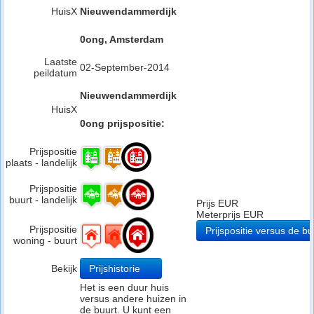
HuisX
Nieuwendammerdijk
0ong, Amsterdam
Laatste
02-September-2014
peildatum
Nieuwendammerdijk
HuisX
0ong prijspositie:
Prijspositie
plaats - landelijk
Prijspositie
buurt - landelijk
Prijs EUR
Meterprijs EUR
Prijspositie
Prijspositie versus de bu
woning - buurt
Bekijk
Prijshistorie
Het is een duur huis
versus andere huizen in
de buurt. U kunt een