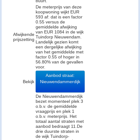
buurt.
De meterprijs van deze
koopwoning wijkt EUR
593 af: dat is een factor
0.55 versus de
gemiddelde afwijking
van EUR 1084 in de wijk
Afwijkende
Tuindorp Nieuwendam.
prijszetting
Landelijk gezien komt
een dergelijke afwijking
van het gemiddelde met
factor 0.55 of hoger in
56.80% van de gevallen
voor.
Aanbod straat:
Bekijk
Nieuwendammerdijk
De Nieuwendammerdijk
bezet momenteel plek 3
o.b.v. de gemiddelde
vraagprijs en plek 1
o.b.v. meterprijs. Het
totaal aantal straten met
aanbod bedraagt 11.De
drie duurste straten in
de wijk Tuindorp-