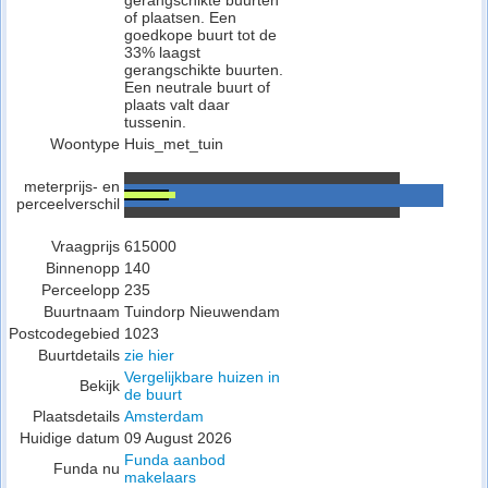
gerangschikte buurten
of plaatsen. Een
goedkope buurt tot de
33% laagst
gerangschikte buurten.
Een neutrale buurt of
plaats valt daar
tussenin.
Woontype
Huis_met_tuin
meterprijs- en
perceelverschil
Vraagprijs
615000
Binnenopp
140
Perceelopp
235
Buurtnaam
Tuindorp Nieuwendam
Postcodegebied
1023
Buurtdetails
zie hier
Vergelijkbare huizen in
Bekijk
de buurt
Plaatsdetails
Amsterdam
Huidige datum
09 August 2026
Funda aanbod
Funda nu
makelaars