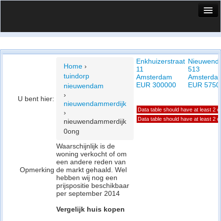
HuisX
Huis in vizier
Enkhuizerstraat
Nieuwend
Vergelijk prijsposities - wijk
Home
›
11
513
tuindorp
Amsterdam
Amsterda
Nieuws
EUR 300000
EUR 5750
nieuwendam
›
U bent hier:
Info
nieuwendammerdijk
Data table should have at least 2 
›
Privacy beleid
Data table should have at least 2 
nieuwendammerdijk
0ong
Cookie beleid
Waarschijnlijk is de
woning verkocht of om
een andere reden van
Opmerking
de markt gehaald. Wel
hebben wij nog een
prijspositie beschikbaar
per september 2014
Vergelijk huis kopen