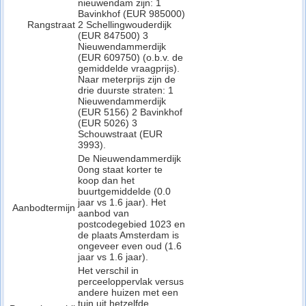
nieuwendam zijn: 1
Bavinkhof (EUR 985000)
Rangstraat
2 Schellingwouderdijk
(EUR 847500) 3
Nieuwendammerdijk
(EUR 609750) (o.b.v. de
gemiddelde vraagprijs).
Naar meterprijs zijn de
drie duurste straten: 1
Nieuwendammerdijk
(EUR 5156) 2 Bavinkhof
(EUR 5026) 3
Schouwstraat (EUR
3993).
De Nieuwendammerdijk
0ong staat korter te
koop dan het
buurtgemiddelde (0.0
jaar vs 1.6 jaar). Het
Aanbodtermijn
aanbod van
postcodegebied 1023 en
de plaats Amsterdam is
ongeveer even oud (1.6
jaar vs 1.6 jaar).
Het verschil in
perceeloppervlak versus
andere huizen met een
tuin uit hetzelfde