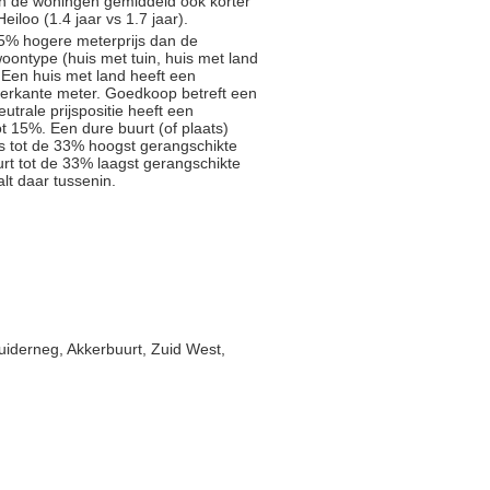
an de woningen gemiddeld ook korter
iloo (1.4 jaar vs 1.7 jaar).
5% hogere meterprijs dan de
oontype (huis met tuin, huis met land
 Een huis met land heeft een
ierkante meter. Goedkoop betreft een
trale prijspositie heeft een
t 15%. Een dure buurt (of plaats)
js tot de 33% hoogst gerangschikte
rt tot de 33% laagst gerangschikte
alt daar tussenin.
iderneg, Akkerbuurt, Zuid West,