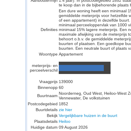
Aanbodtermijn
1.4 jaar). In postcodegebied 1852 sta
te koop dan in de bijbehorende plaats He
Een dure woning heeft een minimaal 1
gemiddelde meterprijs voor hetzelfde w
of een appartement) in dezelfde buurt.
minimaal perceeloppervlak van 1000 v
Definities
minimaal 15% lagere meterprijs. Een neu
maximale afwijking van de meterprijs to
behoort o.b.v. de gemiddelde meterpri
buurten of plaatsen. Een goedkope buu
buurten. Een neutrale buurt of plaats v
Woontype
Appartement
meterprijs- en
perceelverschil
Vraagprijs
139000
Binnenopp
60
Noorderneg, Oud West, Heiloo-West Zu
Buurtnaam
Vennewater, De volkstuinen
Postcodegebied
1852
Buurtdetails
zie hier
Bekijk
Vergelijkbare huizen in de buurt
Plaatsdetails
Heiloo
Huidige datum
09 August 2026