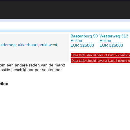
Baetenburg 50
Westerweg 313
Heiloo
Heiloo
uiderneg, akkerbuurt, zuid west,
EUR 325000
EUR 325000
Data table should have at least 2 columns
Data table should have at least 2 columns
of om een andere reden van de markt
positie beschikbaar per september
eiloo