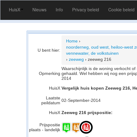
HuisX
Nieuws
Info
Privacy beleid
Cookie beleid
Home
›
noorderneg, oud west, heiloo-west z
U bent hier:
vennewater, de volkstuinen
›
zeeweg
›
zeeweg 216
Waarschijnlijk is de woning verkocht 
Opmerking
gehaald. Wel hebben wij nog een prijs
2014
HuisX
Vergelijk huis kopen Zeeweg 216, H
Laatste
02-September-2014
peildatum
HuisX
Zeeweg 216 prijspositie:
Prijspositie
plaats - landelijk