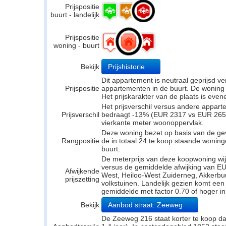
Prijspositie
buurt - landelijk
Prijspositie
woning - buurt
Bekijk
Prijshistorie
Dit appartement is neutraal geprijsd 
Prijspositie
appartementen in de buurt. De woning li
Het prijskarakter van de plaats is even
Het prijsverschil versus andere appar
Prijsverschil
bedraagt -13% (EUR 2317 vs EUR 2658).
vierkante meter woonoppervlak.
Deze woning bezet op basis van de ge
Rangpositie
de in totaal 24 te koop staande wonin
buurt.
De meterprijs van deze koopwoning wijk
versus de gemiddelde afwijking van E
Afwijkende
West, Heiloo-West Zuiderneg, Akkerbu
prijszetting
volkstuinen. Landelijk gezien komt een 
gemiddelde met factor 0.70 of hoger i
Bekijk
Aanbod straat: Zeeweg
De Zeeweg 216 staat korter te koop da