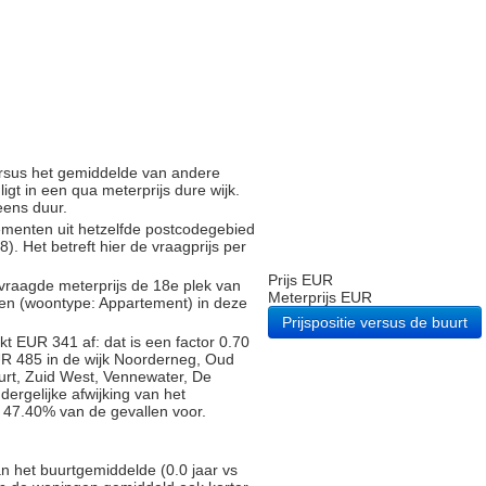
versus het gemiddelde van andere
gt in een qua meterprijs dure wijk.
eens duur.
tementen uit hetzelfde postcodegebied
 Het betreft hier de vraagprijs per
Prijs EUR
vraagde meterprijs de 18e plek van
Meterprijs EUR
gen (woontype: Appartement) in deze
Prijspositie versus de buurt
t EUR 341 af: dat is een factor 0.70
UR 485 in de wijk Noorderneg, Oud
urt, Zuid West, Vennewater, De
dergelijke afwijking van het
n 47.40% van de gevallen voor.
n het buurtgemiddelde (0.0 jaar vs