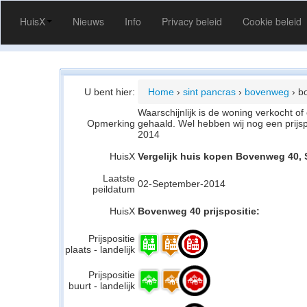
HuisX
Nieuws
Info
Privacy beleid
Cookie beleid
U bent hier:
Home
›
sint pancras
›
bovenweg
›
b
Waarschijnlijk is de woning verkocht 
Opmerking
gehaald. Wel hebben wij nog een prijs
2014
HuisX
Vergelijk huis kopen Bovenweg 40, 
Laatste
02-September-2014
peildatum
HuisX
Bovenweg 40 prijspositie:
Prijspositie
plaats - landelijk
Prijspositie
buurt - landelijk