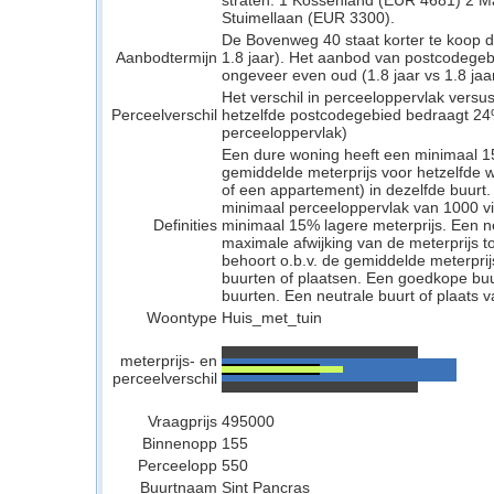
straten: 1 Kossenland (EUR 4681) 2 M
Stuimellaan (EUR 3300).
De Bovenweg 40 staat korter te koop d
Aanbodtermijn
1.8 jaar). Het aanbod van postcodegeb
ongeveer even oud (1.8 jaar vs 1.8 jaar
Het verschil in perceeloppervlak versu
Perceelverschil
hetzelfde postcodegebied bedraagt 24
perceeloppervlak)
Een dure woning heeft een minimaal 1
gemiddelde meterprijs voor hetzelfde w
of een appartement) in dezelfde buurt.
minimaal perceeloppervlak van 1000 v
Definities
minimaal 15% lagere meterprijs. Een neu
maximale afwijking van de meterprijs to
behoort o.b.v. de gemiddelde meterpri
buurten of plaatsen. Een goedkope buu
buurten. Een neutrale buurt of plaats v
Woontype
Huis_met_tuin
meterprijs- en
perceelverschil
Vraagprijs
495000
Binnenopp
155
Perceelopp
550
Buurtnaam
Sint Pancras