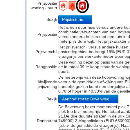
Prijspositie
woning - buurt
Bekijk
Prijshistorie
Het is een duur huis versus andere hui
combinatie verwachten van een bovengem
Prijspositie
versus andere huizen met een tuin in d
meterprijs dure wijk. Het prijskarakter
Het prijsverschil versus andere huizen 
Prijsverschil
postcodegebied bedraagt 19% (EUR 319
vraagprijs per vierkante meter woonop
Deze woning bezet op basis van de ge
Rangpositie
de in totaal 39 te koop staande wonin
buurt.
De meterprijs van deze koopwoning wijk
Afwijkende
versus de gemiddelde afwijking van EU
prijszetting
Landelijk gezien komt een dergelijke a
0.78 of hoger in 40.90% van de gevalle
Bekijk
Aanbod straat: Bovenweg
De Bovenweg bezet momenteel plek 7 o
plek 5 o.b.v. meterprijs. Het totaal aa
21.De drie duurste straten in de wijk 
Rangstraat
749000) 2 Magnolialaan (EUR 650000
(o.b.v. de gemiddelde vraagprijs). Naar