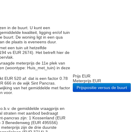
zen in de buurt. U kunt een
iddelde kwaliteit, ligging en/of tuin
e buurt. De woning ligt in een qua
 van de plaats is eveneens duur.
met een tuin uit hetzelfde
4 vs EUR 2674). Het betreft hier de
pervlak.
vraagde meterprijs de 11e plek van
gen (woontype: Huis_met_tuin) in deze
Prijs EUR
t EUR 520 af: dat is een factor 0.78
Meterprijs EUR
R 666 in de wijk Sint Pancras.
Prijspositie versus de buurt
fwijking van het gemiddelde met factor
n voor.
.b.v. de gemiddelde vraagprijs en
ntal straten met aanbod bedraagt
Sint-pancras zijn: 1 Kossenland (EUR
) 3 Benedenweg (EUR 495556)
 meterprijs zijn de drie duurste