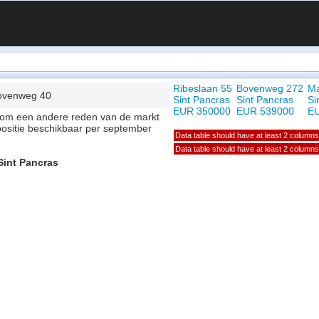
Ribeslaan 55
Bovenweg 272
Ma
ovenweg 40
Sint Pancras
Sint Pancras
Si
EUR 350000
EUR 539000
E
of om een andere reden van de markt
positie beschikbaar per september
Data table should have at least 2 columns
Data table should have at least 2 columns
Sint Pancras