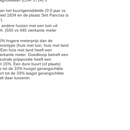
agnolialaan (EUR 3714) 3
an het buurtgemiddelde (0.0 jaar vs
ied 1834 en de plaats Sint Pancras is
).
s andere huizen met een tuin uit
%. (550 vs 445 vierkante meter
5% hogere meterprijs dan de
oontype (huis met tuin, huis met land
 Een huis met land heeft een
ierkante meter. Goedkoop betreft een
trale prijspositie heeft een
t 15%. Een dure buurt (of plaats)
js tot de 33% hoogst gerangschikte
rt tot de 33% laagst gerangschikte
alt daar tussenin.