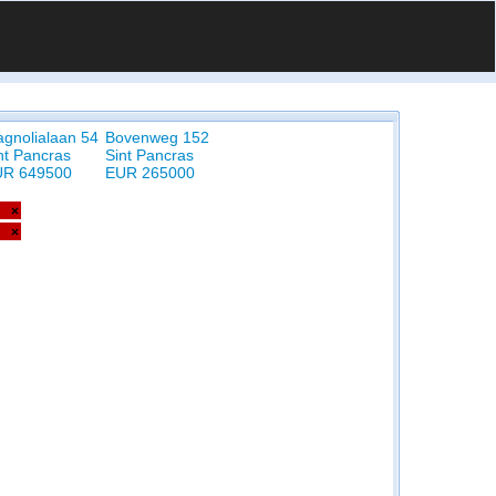
gnolialaan 54
Bovenweg 152
nt Pancras
Sint Pancras
UR 649500
EUR 265000
×
×