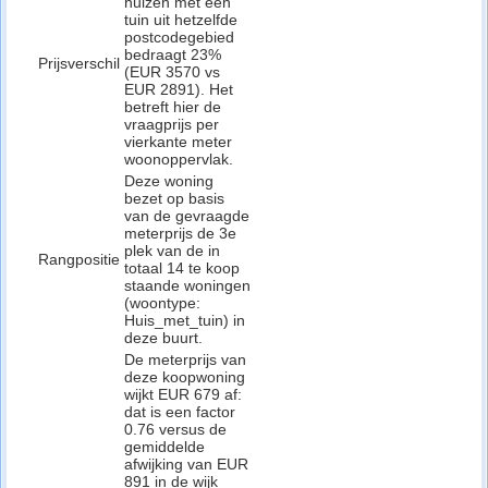
huizen met een
tuin uit hetzelfde
postcodegebied
bedraagt 23%
Prijsverschil
(EUR 3570 vs
EUR 2891). Het
betreft hier de
vraagprijs per
vierkante meter
woonoppervlak.
Deze woning
bezet op basis
van de gevraagde
meterprijs de 3e
plek van de in
Rangpositie
totaal 14 te koop
staande woningen
(woontype:
Huis_met_tuin) in
deze buurt.
De meterprijs van
deze koopwoning
wijkt EUR 679 af:
dat is een factor
0.76 versus de
gemiddelde
afwijking van EUR
891 in de wijk