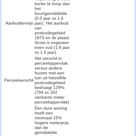
korter te koop dan
het
buurtgemiddelde
(0.0 jaar vs 1.6
Aanbodtermijn
jaar). Het aanbod
van
postcodegebied
1873 en de plaats
Groet is ongeveer
even oud (1.6 jaar
vs 1.6 jaar).
Het verschil in
perceeloppervlak
versus andere
huizen met een
tuin uit hetzelfde
Perceelverschil
postcodegebied
bedraagt 129%.
(784 vs 342
vierkante meter
perceeloppervlak)
Een dure woning
heeft een
minimaal 15%
hogere meterprijs
dan de
gemiddelde