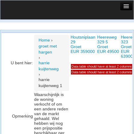
HuisX
Huis in vizier
Houtsniplaan
Heereweg
Heere
Vergelijk prijsposities - wijk
Home
›
29
329 5
323
groet met
Groet
Groet
Groet
Nieuws
EUR 359000
EUR 49500
EUR
hargen
63900
›
Info
U bent hier:
harrie
Data table should have at least 2 columns
kuijtenweg
Privacy beleid
Data table should have at least 2 columns
›
harrie
Cookie beleid
kuijtenweg 1
Waarschijnlijk is
de woning
verkocht of om
een andere reden
van de markt
Opmerking
gehaald. Wel
hebben wij nog
een prijspositie
beschikbaar per