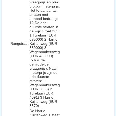
vraagprijs en plek
3 o.b.v. meterprijs.
Het totaal aantal
straten met
aanbod bedraagt
12.De drie
duurste straten in
de wijk Groet zijn:
1 Tureluur (EUR
675000) 2 Harrie
Rangstraat
Kuijtenweg (EUR
589000) 3
Wagenmakersweg
(EUR 435000)
(o.b.v. de
gemiddelde
vraagprijs). Naar
meterprijs zijn de
drie duurste
straten: 1
Wagenmakersweg
(EUR 5058) 2
Tureluur (EUR
4091) 3 Harrie
Kuijtenweg (EUR
3570).
De Harrie
Kuijtenweg 1 staat