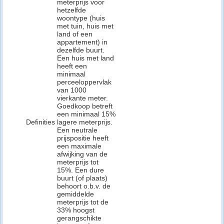
meterprijs voor
hetzelfde
woontype (huis
met tuin, huis met
land of een
appartement) in
dezelfde buurt.
Een huis met land
heeft een
minimaal
perceeloppervlak
van 1000
vierkante meter.
Goedkoop betreft
een minimaal 15%
Definities
lagere meterprijs.
Een neutrale
prijspositie heeft
een maximale
afwijking van de
meterprijs tot
15%. Een dure
buurt (of plaats)
behoort o.b.v. de
gemiddelde
meterprijs tot de
33% hoogst
gerangschikte