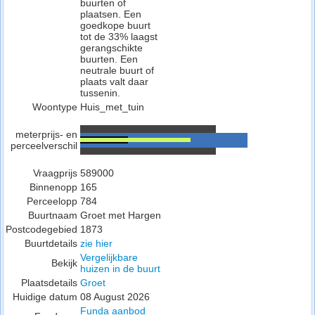
buurten of
plaatsen. Een
goedkope buurt
tot de 33% laagst
gerangschikte
buurten. Een
neutrale buurt of
plaats valt daar
tussenin.
Woontype
Huis_met_tuin
meterprijs- en
perceelverschil
Vraagprijs
589000
Binnenopp
165
Perceelopp
784
Buurtnaam
Groet met Hargen
Postcodegebied
1873
Buurtdetails
zie hier
Vergelijkbare
Bekijk
huizen in de buurt
Plaatsdetails
Groet
Huidige datum
08 August 2026
Funda aanbod