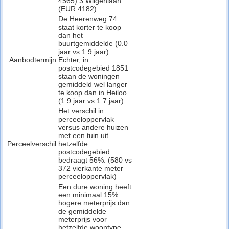
4565) 3 Wilgenlaan
(EUR 4182).
De Heerenweg 74
staat korter te koop
dan het
buurtgemiddelde (0.0
jaar vs 1.9 jaar).
Aanbodtermijn
Echter, in
postcodegebied 1851
staan de woningen
gemiddeld wel langer
te koop dan in Heiloo
(1.9 jaar vs 1.7 jaar).
Het verschil in
perceeloppervlak
versus andere huizen
met een tuin uit
Perceelverschil
hetzelfde
postcodegebied
bedraagt 56%. (580 vs
372 vierkante meter
perceeloppervlak)
Een dure woning heeft
een minimaal 15%
hogere meterprijs dan
de gemiddelde
meterprijs voor
hetzelfde woontype