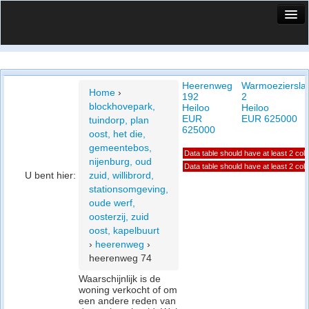
HuisX
Huis in vizier
Heerenweg
Warmoeziersla
Vergelijk prijsposities - wijk
Home
›
192
2
blockhovepark,
Heiloo
Heiloo
Nieuws
EUR
EUR 625000
tuindorp, plan
625000
oost, het die,
Info
gemeentebos,
Data table should have at least 2 co
nijenburg, oud
Privacy beleid
Data table should have at least 2 co
U bent hier:
zuid, willibrord,
stationsomgeving,
Cookie beleid
oude werf,
oosterzij, zuid
oost, kapelbuurt
›
heerenweg
›
heerenweg 74
Waarschijnlijk is de
woning verkocht of om
een andere reden van