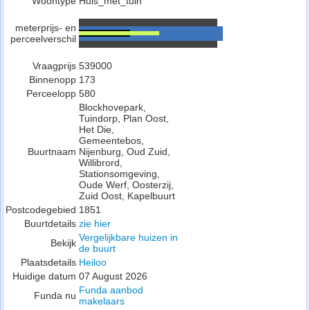
Woontype
Huis_met_tuin
meterprijs- en
perceelverschil
Vraagprijs
539000
Binnenopp
173
Perceelopp
580
Blockhovepark,
Tuindorp, Plan Oost,
Het Die,
Gemeentebos,
Buurtnaam
Nijenburg, Oud Zuid,
Willibrord,
Stationsomgeving,
Oude Werf, Oosterzij,
Zuid Oost, Kapelbuurt
Postcodegebied
1851
Buurtdetails
zie hier
Vergelijkbare huizen in
Bekijk
de buurt
Plaatsdetails
Heiloo
Huidige datum
07 August 2026
Funda aanbod
Funda nu
makelaars