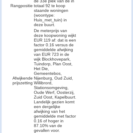
de 33e plek van de in
Rangpositie
totaal 92 te koop
staande woningen
(woontype:
Huis_met_tuin) in
deze buurt.
De meterprijs van
deze koopwoning wijkt
EUR 119 af: dat is een
factor 0.16 versus de
gemiddelde afwijking
van EUR 723 in de
wijk Blockhovepark,
Tuindorp, Plan Oost,
Het Die,
Gemeentebos,
Afwijkende
Nijenburg, Oud Zuid,
prijszetting
Willibrord,
Stationsomgeving,
Oude Werf, Oosterzij,
Zuid Oost, Kapelbuurt.
Landelijk gezien komt
een dergelijke
afwijking van het
gemiddelde met factor
0.16 of hoger in
87.10% van de
gevallen voor.