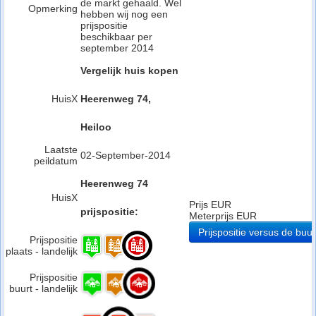
de markt gehaald. Wel
Opmerking
hebben wij nog een
prijspositie
beschikbaar per
september 2014
Vergelijk huis kopen
HuisX
Heerenweg 74,
Heiloo
Laatste
02-September-2014
peildatum
Heerenweg 74
HuisX
Prijs EUR
prijspositie:
Meterprijs EUR
Prijspositie versus de buur
Prijspositie
plaats - landelijk
Prijspositie
buurt - landelijk