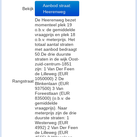
Aanbod straat:
Bekijk
Heerenweg
De Heerenweg bezet
momenteel plek 19
o.b.v. de gemiddelde
vraagprijs en plek 18
o.b.v. meterprijs. Het
totaal aantal straten
met aanbod bedraagt
50.De drie duurste
straten in de wijk Oost-
zuid-centrum-1851
zijn: 1 Van Der Feen
de Lilleweg (EUR
1050000) 2 De
Rangstraat
Blinkenlaan (EUR
937500) 3 Van
Foreestlaan (EUR
835000) (o.b.v. de
gemiddelde
vraagprijs). Naar
meterprijs zijn de drie
duurste straten: 1
Westerweg (EUR
4992) 2 Van Der Feen
de Lilleweg (EUR