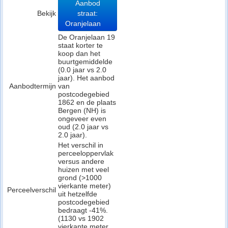
Aanbod
Bekijk
straat:
Oranjelaan
De Oranjelaan 19
staat korter te
koop dan het
buurtgemiddelde
(0.0 jaar vs 2.0
jaar). Het aanbod
Aanbodtermijn
van
postcodegebied
1862 en de plaats
Bergen (NH) is
ongeveer even
oud (2.0 jaar vs
2.0 jaar).
Het verschil in
perceeloppervlak
versus andere
huizen met veel
grond (>1000
vierkante meter)
Perceelverschil
uit hetzelfde
postcodegebied
bedraagt -41%.
(1130 vs 1902
vierkante meter