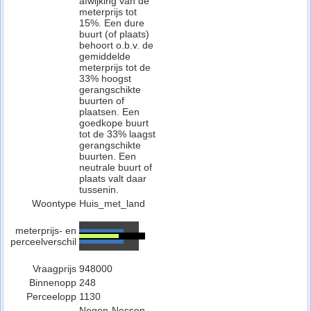
afwijking van de
meterprijs tot
15%. Een dure
buurt (of plaats)
behoort o.b.v. de
gemiddelde
meterprijs tot de
33% hoogst
gerangschikte
buurten of
plaatsen. Een
goedkope buurt
tot de 33% laagst
gerangschikte
buurten. Een
neutrale buurt of
plaats valt daar
tussenin.
Woontype
Huis_met_land
meterprijs- en
perceelverschil
Vraagprijs
948000
Binnenopp
248
Perceelopp
1130
Negen-Nessen,