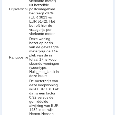
vierkante meter)
uit hetzelfde
Prijsverschil
postcodegebied
bedraagt -26%
(EUR 3823 vs
EUR 5142). Het
betreft hier de
vraagprijs per
vierkante meter
Deze woning
bezet op basis
van de gevraagde
meterprijs de 14e
plek van de in
Rangpositie
totaal 17 te koop
staande woningen
(woontype:
Huis_met_land) in
deze buurt.
De meterprijs van
deze koopwoning
wijkt EUR 1319 af:
dat is een factor
0.92 versus de
gemiddelde
afwijking van EUR
1432 in de wijk
Negen-Nessen,