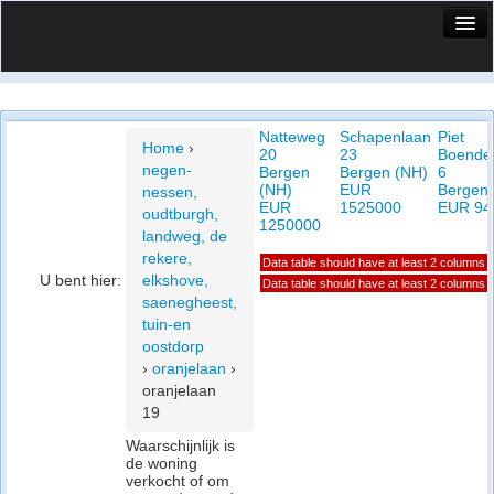
HuisX
Huis in vizier
Natteweg
Schapenlaan
Piet
Vergelijk prijsposities - wijk
Home
›
20
23
Boende
negen-
Bergen
Bergen (NH)
6
Nieuws
(NH)
EUR
Bergen 
nessen,
EUR
1525000
EUR 94
oudtburgh,
Info
1250000
landweg, de
rekere,
Data table should have at least 2 columns
Privacy beleid
U bent hier:
elkshove,
Data table should have at least 2 columns
saenegheest,
Cookie beleid
tuin-en
oostdorp
›
oranjelaan
›
oranjelaan
19
Waarschijnlijk is
de woning
verkocht of om