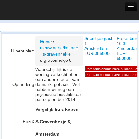
HuisX
Huis in vizier
Snoekjesgracht
Rapenburg
Vergelijk prijsposities - wijk
Home
›
1
16 3
nieuwmarkt/lastage
Amsterdam
Amsterda
Nieuws
U bent hier:
EUR 385000
EUR
›
s-gravenhekje
›
650000
s-gravenhekje 8
Info
Waarschijnlijk is de
Data table should have at least 2 c
woning verkocht of om
Privacy beleid
Data table should have at least 2 c
een andere reden van
Opmerking
de markt gehaald. Wel
Cookie beleid
hebben wij nog een
prijspositie beschikbaar
per september 2014
Vergelijk huis kopen
HuisX
S-Gravenhekje 8,
Amsterdam