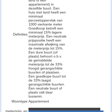
land of een
appartement) in
dezelfde buurt. Een
huis met land heeft een
minimaal
perceeloppervlak van
1000 vierkante meter.
Goedkoop betreft een
minimaal 15% lagere
Definities
meterprijs. Een neutrale
prijspositie heeft een
maximale afwijking van
de meterprijs tot 15%.
Een dure buurt (of
plaats) behoort o.b.v.
de gemiddelde
meterprijs tot de 33%
hoogst gerangschikte
buurten of plaatsen.
Een goedkope buurt tot
de 33% laagst
gerangschikte buurten.
Een neutrale buurt of
plaats valt daar
tussenin.
Woontype
Appartement
meterprijs- en