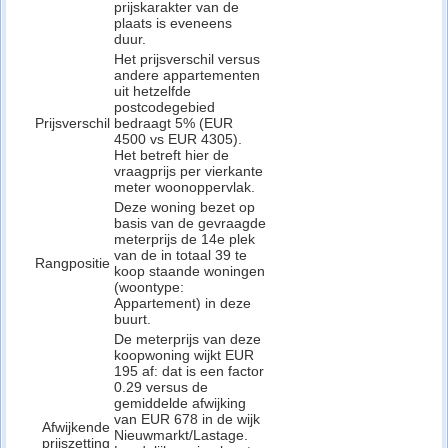
prijskarakter van de
plaats is eveneens
duur.
Het prijsverschil versus
andere appartementen
uit hetzelfde
postcodegebied
Prijsverschil
bedraagt 5% (EUR
4500 vs EUR 4305).
Het betreft hier de
vraagprijs per vierkante
meter woonoppervlak.
Deze woning bezet op
basis van de gevraagde
meterprijs de 14e plek
van de in totaal 39 te
Rangpositie
koop staande woningen
(woontype:
Appartement) in deze
buurt.
De meterprijs van deze
koopwoning wijkt EUR
195 af: dat is een factor
0.29 versus de
gemiddelde afwijking
van EUR 678 in de wijk
Afwijkende
Nieuwmarkt/Lastage.
prijszetting