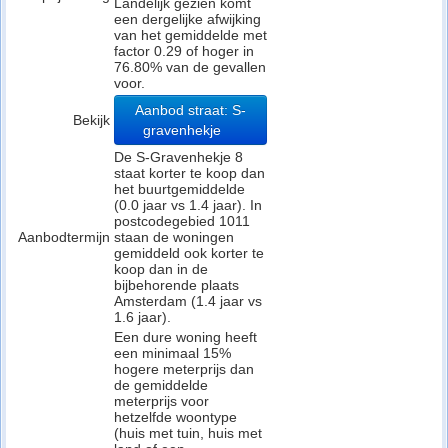
Landelijk gezien komt
een dergelijke afwijking
van het gemiddelde met
factor 0.29 of hoger in
76.80% van de gevallen
voor.
Aanbod straat: S-
Bekijk
gravenhekje
De S-Gravenhekje 8
staat korter te koop dan
het buurtgemiddelde
(0.0 jaar vs 1.4 jaar). In
postcodegebied 1011
Aanbodtermijn
staan de woningen
gemiddeld ook korter te
koop dan in de
bijbehorende plaats
Amsterdam (1.4 jaar vs
1.6 jaar).
Een dure woning heeft
een minimaal 15%
hogere meterprijs dan
de gemiddelde
meterprijs voor
hetzelfde woontype
(huis met tuin, huis met