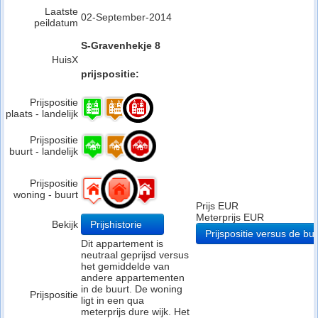
Laatste
02-September-2014
peildatum
S-Gravenhekje 8
HuisX
prijspositie:
Prijspositie
plaats - landelijk
Prijspositie
buurt - landelijk
Prijspositie
woning - buurt
Prijs EUR
Meterprijs EUR
Bekijk
Prijshistorie
Prijspositie versus de buu
Dit appartement is
neutraal geprijsd versus
het gemiddelde van
andere appartementen
in de buurt. De woning
Prijspositie
ligt in een qua
meterprijs dure wijk. Het