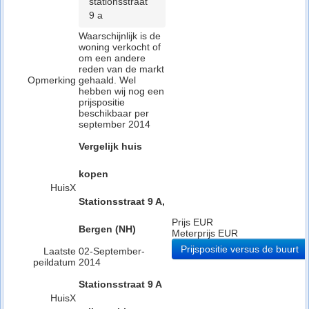
stationsstraat
9 a
Waarschijnlijk is de
woning verkocht of
om een andere
reden van de markt
Opmerking
gehaald. Wel
hebben wij nog een
prijspositie
beschikbaar per
september 2014
Vergelijk huis
kopen
HuisX
Stationsstraat 9 A,
Prijs EUR
Bergen (NH)
Meterprijs EUR
Prijspositie versus de buurt
Laatste
02-September-
peildatum
2014
Stationsstraat 9 A
HuisX