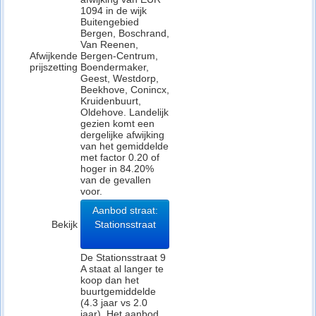
1094 in de wijk
Buitengebied
Bergen, Boschrand,
Van Reenen,
Afwijkende
Bergen-Centrum,
prijszetting
Boendermaker,
Geest, Westdorp,
Beekhove, Conincx,
Kruidenbuurt,
Oldehove. Landelijk
gezien komt een
dergelijke afwijking
van het gemiddelde
met factor 0.20 of
hoger in 84.20%
van de gevallen
voor.
Aanbod straat:
Bekijk
Stationsstraat
De Stationsstraat 9
A staat al langer te
koop dan het
buurtgemiddelde
(4.3 jaar vs 2.0
jaar). Het aanbod