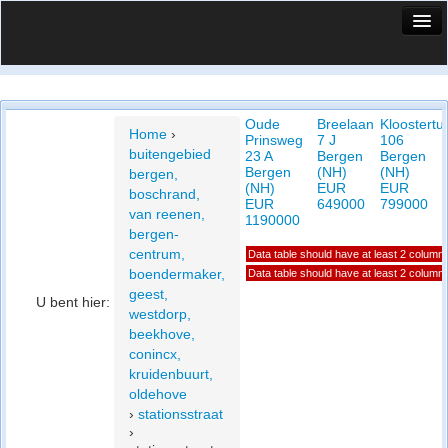
HuisX
Huis in vizier
Oude
Breelaan
Kloostertu
Vergelijk prijsposities - wijk
Home
›
Prinsweg
7 J
106
buitengebied
23 A
Bergen
Bergen
Nieuws
Bergen
(NH)
(NH)
bergen,
(NH)
EUR
EUR
boschrand,
Info
EUR
649000
799000
van reenen,
1190000
bergen-
Privacy beleid
centrum,
Data table should have at least 2 column
boendermaker,
Data table should have at least 2 column
Cookie beleid
geest,
U bent hier:
westdorp,
beekhove,
conincx,
kruidenbuurt,
oldehove
›
stationsstraat
›