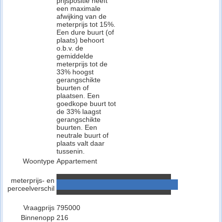
prijspositie heeft
een maximale
afwijking van de
meterprijs tot 15%.
Een dure buurt (of
plaats) behoort
o.b.v. de
gemiddelde
meterprijs tot de
33% hoogst
gerangschikte
buurten of
plaatsen. Een
goedkope buurt tot
de 33% laagst
gerangschikte
buurten. Een
neutrale buurt of
plaats valt daar
tussenin.
Woontype
Appartement
meterprijs- en
perceelverschil
Vraagprijs
795000
Binnenopp
216