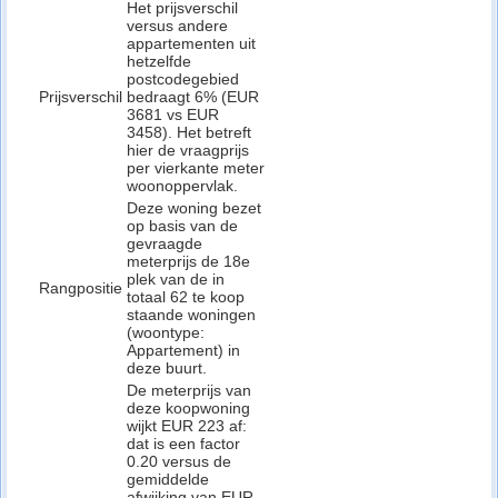
Het prijsverschil
versus andere
appartementen uit
hetzelfde
postcodegebied
Prijsverschil
bedraagt 6% (EUR
3681 vs EUR
3458). Het betreft
hier de vraagprijs
per vierkante meter
woonoppervlak.
Deze woning bezet
op basis van de
gevraagde
meterprijs de 18e
plek van de in
Rangpositie
totaal 62 te koop
staande woningen
(woontype:
Appartement) in
deze buurt.
De meterprijs van
deze koopwoning
wijkt EUR 223 af:
dat is een factor
0.20 versus de
gemiddelde
afwijking van EUR