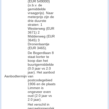
(EUR 549000)
(o.b.v. de
gemiddelde
vraagprijs). Naar
meterprijs zijn de
drie duurste
straten: 1
Westerweg (EUR
3671) 2
Middenweg (EUR
3645) 3
Dronenlaantje
(EUR 3465).
De Bogerdlaan 8
staat korter te
koop dan het
buurtgemiddelde
(0.0 jaar vs 2.0
jaar). Het aanbod
Aanbodtermijn
van
postcodegebied
1906 en de plaats
Limmen is
ongeveer even
oud (2.0 jaar vs
2.0 jaar).
Het verschil in
perceeloppervlak