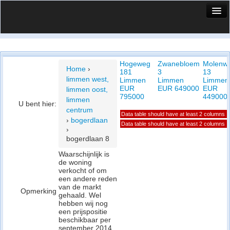
HuisX
Huis in vizier
Hogeweg
Zwanebloem
Molenw
Vergelijk prijsposities - wijk
Home
›
181
3
13
limmen west,
Limmen
Limmen
Limmen
Nieuws
EUR
EUR 649000
EUR
limmen oost,
795000
449000
limmen
U bent hier:
Info
centrum
Data table should have at least 2 columns
›
bogerdlaan
Privacy beleid
Data table should have at least 2 columns
›
bogerdlaan 8
Cookie beleid
Waarschijnlijk is
de woning
verkocht of om
een andere reden
van de markt
Opmerking
gehaald. Wel
hebben wij nog
een prijspositie
beschikbaar per
september 2014