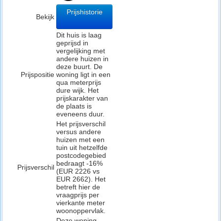
Prijshistorie
Bekijk
Dit huis is laag
geprijsd in
vergelijking met
andere huizen in
deze buurt. De
Prijspositie
woning ligt in een
qua meterprijs
dure wijk. Het
prijskarakter van
de plaats is
eveneens duur.
Het prijsverschil
versus andere
huizen met een
tuin uit hetzelfde
postcodegebied
bedraagt -16%
Prijsverschil
(EUR 2226 vs
EUR 2662). Het
betreft hier de
vraagprijs per
vierkante meter
woonoppervlak.
Deze woning