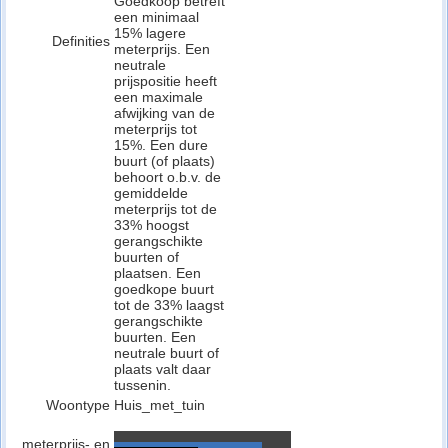
Goedkoop betreft
een minimaal
15% lagere
Definities
meterprijs. Een
neutrale
prijspositie heeft
een maximale
afwijking van de
meterprijs tot
15%. Een dure
buurt (of plaats)
behoort o.b.v. de
gemiddelde
meterprijs tot de
33% hoogst
gerangschikte
buurten of
plaatsen. Een
goedkope buurt
tot de 33% laagst
gerangschikte
buurten. Een
neutrale buurt of
plaats valt daar
tussenin.
Woontype
Huis_met_tuin
meterprijs- en