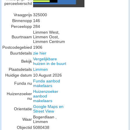
perceelverschil
Vraagprijs
325000
Binnenopp
146
Perceelopp
284
Limmen West,
Buurtnaam
Limmen Oost,
Limmen Centrum
Postcodegebied
1906
Buurtdetails
zie hier
Vergelijkbare
Bekijk
huizen in de buurt
Plaatsdetails
Limmen
Huidige datum
10 August 2026
Funda aanbod
Funda nu
makelaars
Huizenzoeker
Huizenzoeker
aanbod
nu
makelaars
Google Maps en
Orientatie
Street View
Bogerdlaan ,
Waar
Limmen
Objectid
5080438