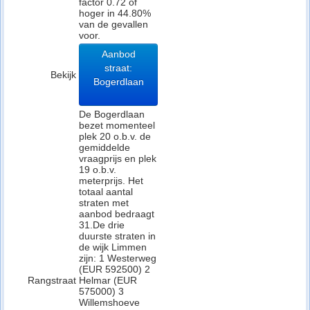
factor 0.72 of
hoger in 44.80%
van de gevallen
voor.
Aanbod
straat:
Bekijk
Bogerdlaan
De Bogerdlaan
bezet momenteel
plek 20 o.b.v. de
gemiddelde
vraagprijs en plek
19 o.b.v.
meterprijs. Het
totaal aantal
straten met
aanbod bedraagt
31.De drie
duurste straten in
de wijk Limmen
zijn: 1 Westerweg
(EUR 592500) 2
Rangstraat
Helmar (EUR
575000) 3
Willemshoeve