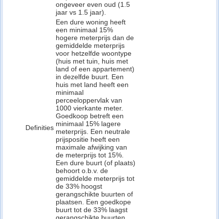
ongeveer even oud (1.5
jaar vs 1.5 jaar).
Een dure woning heeft
een minimaal 15%
hogere meterprijs dan de
gemiddelde meterprijs
voor hetzelfde woontype
(huis met tuin, huis met
land of een appartement)
in dezelfde buurt. Een
huis met land heeft een
minimaal
perceeloppervlak van
1000 vierkante meter.
Goedkoop betreft een
minimaal 15% lagere
Definities
meterprijs. Een neutrale
prijspositie heeft een
maximale afwijking van
de meterprijs tot 15%.
Een dure buurt (of plaats)
behoort o.b.v. de
gemiddelde meterprijs tot
de 33% hoogst
gerangschikte buurten of
plaatsen. Een goedkope
buurt tot de 33% laagst
gerangschikte buurten.