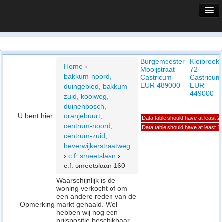
HuisX
Huis in vizier
Burgemeester
Kleibroek
Vergelijk prijsposities - wijk
Home
›
Mooijstraat
72
bakkum-noord,
Castricum
Castricum
Nieuws
EUR 489000
EUR
duingebied, bakkum-
449000
zuid, kooiweg,
Info
duinenbosch,
U bent hier:
oranjebuurt,
Data table should have at least 
Privacy beleid
centrum-noord,
Data table should have at least 
centrum-zuid,
Cookie beleid
beverwijkerstraatweg
›
c.f. smeetslaan
›
c.f. smeetslaan 160
Waarschijnlijk is de
woning verkocht of om
een andere reden van de
Opmerking
markt gehaald. Wel
hebben wij nog een
prijspositie beschikbaar