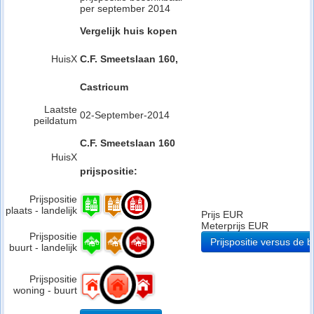
per september 2014
Vergelijk huis kopen
HuisX
C.F. Smeetslaan 160,
Castricum
Laatste
02-September-2014
peildatum
C.F. Smeetslaan 160
HuisX
prijspositie:
Prijspositie
plaats - landelijk
Prijs EUR
Meterprijs EUR
Prijspositie
Prijspositie versus de b
buurt - landelijk
Prijspositie
woning - buurt