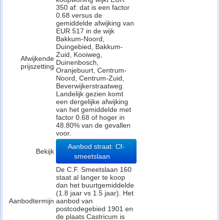
350 af: dat is een factor
0.68 versus de
gemiddelde afwijking van
EUR 517 in de wijk
Bakkum-Noord,
Duingebied, Bakkum-
Zuid, Kooiweg,
Afwijkende
Duinenbosch,
prijszetting
Oranjebuurt, Centrum-
Noord, Centrum-Zuid,
Beverwijkerstraatweg.
Landelijk gezien komt
een dergelijke afwijking
van het gemiddelde met
factor 0.68 of hoger in
48.80% van de gevallen
voor.
Aanbod straat: Cf-
Bekijk
smeetslaan
De C.F. Smeetslaan 160
staat al langer te koop
dan het buurtgemiddelde
(1.8 jaar vs 1.5 jaar). Het
Aanbodtermijn
aanbod van
postcodegebied 1901 en
de plaats Castricum is