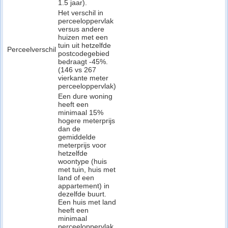
1.5 jaar).
Het verschil in
perceeloppervlak
versus andere
huizen met een
tuin uit hetzelfde
Perceelverschil
postcodegebied
bedraagt -45%.
(146 vs 267
vierkante meter
perceeloppervlak)
Een dure woning
heeft een
minimaal 15%
hogere meterprijs
dan de
gemiddelde
meterprijs voor
hetzelfde
woontype (huis
met tuin, huis met
land of een
appartement) in
dezelfde buurt.
Een huis met land
heeft een
minimaal
perceeloppervlak