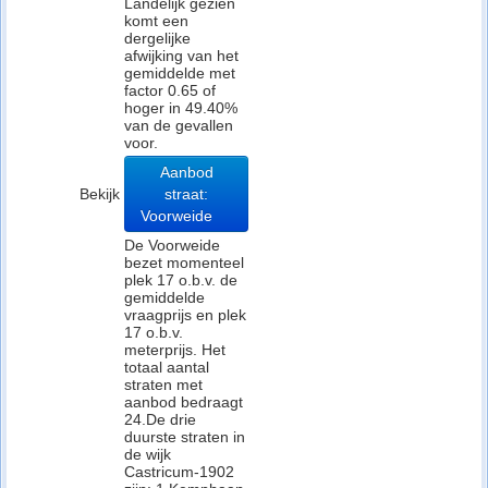
Landelijk gezien
komt een
dergelijke
afwijking van het
gemiddelde met
factor 0.65 of
hoger in 49.40%
van de gevallen
voor.
Aanbod
Bekijk
straat:
Voorweide
De Voorweide
bezet momenteel
plek 17 o.b.v. de
gemiddelde
vraagprijs en plek
17 o.b.v.
meterprijs. Het
totaal aantal
straten met
aanbod bedraagt
24.De drie
duurste straten in
de wijk
Castricum-1902