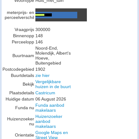
Woontype
Huis_met_tuin
meterprijs- en
perceelverschil
Vraagprijs
300000
Binnenopp
148
Perceelopp
146
Noord-End,
Molendijk, Albert's
Buurtnaam
Hoeve,
Buitengebied
Postcodegebied
1902
Buurtdetails
zie hier
Vergelijkbare
Bekijk
huizen in de buurt
Plaatsdetails
Castricum
Huidige datum
06 August 2026
Funda aanbod
Funda nu
makelaars
Huizenzoeker
Huizenzoeker
aanbod
nu
makelaars
Google Maps en
Orientatie
Street View