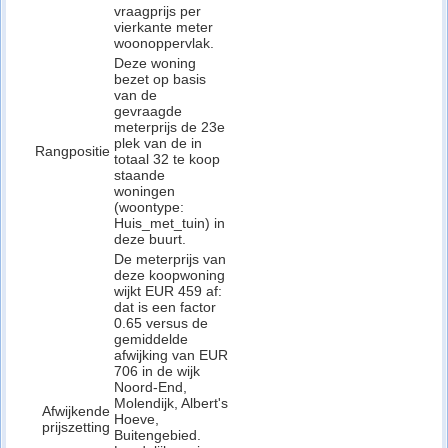
vraagprijs per
vierkante meter
woonoppervlak.
Deze woning
bezet op basis
van de
gevraagde
meterprijs de 23e
plek van de in
Rangpositie
totaal 32 te koop
staande
woningen
(woontype:
Huis_met_tuin) in
deze buurt.
De meterprijs van
deze koopwoning
wijkt EUR 459 af:
dat is een factor
0.65 versus de
gemiddelde
afwijking van EUR
706 in de wijk
Noord-End,
Molendijk, Albert's
Afwijkende
Hoeve,
prijszetting
Buitengebied.