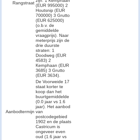
zijn: 1 Kemphaan
Rangstraat
(EUR 995000) 2
Houtsnip (EUR
700000) 3 Grutto
(EUR 625000)
(o.b.v. de
gemiddelde
vraagprijs). Naar
meterprijs zijn de
drie duurste
straten: 1
Doodweg (EUR
4583) 2
Kemphaan (EUR
3685) 3 Grutto
(EUR 3634).
De Voorweide 17
staat korter te
koop dan het
buurtgemiddelde
(0.0 jaar vs 1.6
jaar). Het aanbod
Aanbodtermijn
van
postcodegebied
1902 en de plaats
Castricum is
ongeveer even
oud (1.6 jaar vs