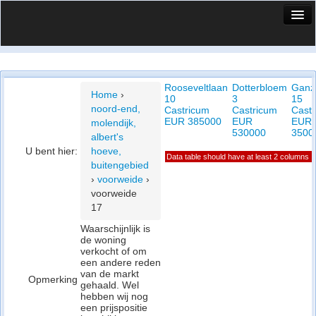
HuisX
Huis in vizier
Rooseveltlaan
Dotterbloem
Ganz
Vergelijk prijsposities - wijk
Home
›
10
3
15
noord-end,
Castricum
Castricum
Cast
Nieuws
EUR 385000
EUR
EUR
molendijk,
530000
3500
albert's
Info
U bent hier:
hoeve,
Data table should have at least 2 columns
buitengebied
Privacy beleid
›
voorweide
›
voorweide
Cookie beleid
17
Waarschijnlijk is
de woning
verkocht of om
een andere reden
van de markt
Opmerking
gehaald. Wel
hebben wij nog
een prijspositie