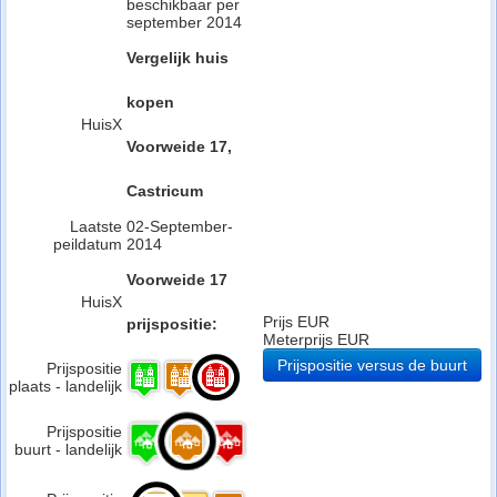
beschikbaar per
september 2014
Vergelijk huis
kopen
HuisX
Voorweide 17,
Castricum
Laatste
02-September-
peildatum
2014
Voorweide 17
HuisX
Prijs EUR
prijspositie:
Meterprijs EUR
Prijspositie versus de buurt
Prijspositie
plaats - landelijk
Prijspositie
buurt - landelijk