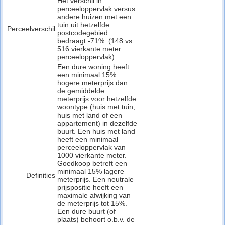
Het verschil in
perceeloppervlak versus
andere huizen met een
tuin uit hetzelfde
Perceelverschil
postcodegebied
bedraagt -71%. (148 vs
516 vierkante meter
perceeloppervlak)
Een dure woning heeft
een minimaal 15%
hogere meterprijs dan
de gemiddelde
meterprijs voor hetzelfde
woontype (huis met tuin,
huis met land of een
appartement) in dezelfde
buurt. Een huis met land
heeft een minimaal
perceeloppervlak van
1000 vierkante meter.
Goedkoop betreft een
minimaal 15% lagere
Definities
meterprijs. Een neutrale
prijspositie heeft een
maximale afwijking van
de meterprijs tot 15%.
Een dure buurt (of
plaats) behoort o.b.v. de