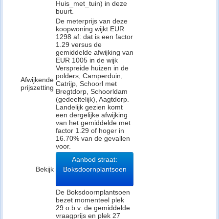
Huis_met_tuin) in deze
buurt.
De meterprijs van deze
koopwoning wijkt EUR
1298 af: dat is een factor
1.29 versus de
gemiddelde afwijking van
EUR 1005 in de wijk
Verspreide huizen in de
polders, Camperduin,
Afwijkende
Catrijp, Schoorl met
prijszetting
Bregtdorp, Schoorldam
(gedeeltelijk), Aagtdorp.
Landelijk gezien komt
een dergelijke afwijking
van het gemiddelde met
factor 1.29 of hoger in
16.70% van de gevallen
voor.
Aanbod straat:
Bekijk
Boksdoornplantsoen
De Boksdoornplantsoen
bezet momenteel plek
29 o.b.v. de gemiddelde
vraagprijs en plek 27