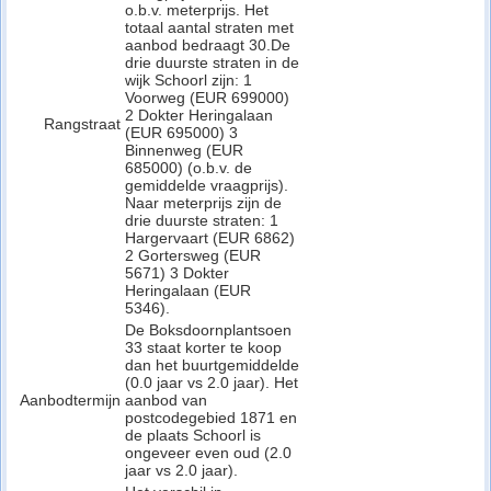
o.b.v. meterprijs. Het
totaal aantal straten met
aanbod bedraagt 30.De
drie duurste straten in de
wijk Schoorl zijn: 1
Voorweg (EUR 699000)
2 Dokter Heringalaan
Rangstraat
(EUR 695000) 3
Binnenweg (EUR
685000) (o.b.v. de
gemiddelde vraagprijs).
Naar meterprijs zijn de
drie duurste straten: 1
Hargervaart (EUR 6862)
2 Gortersweg (EUR
5671) 3 Dokter
Heringalaan (EUR
5346).
De Boksdoornplantsoen
33 staat korter te koop
dan het buurtgemiddelde
(0.0 jaar vs 2.0 jaar). Het
Aanbodtermijn
aanbod van
postcodegebied 1871 en
de plaats Schoorl is
ongeveer even oud (2.0
jaar vs 2.0 jaar).