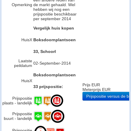
een andere reden van
Opmerking
de markt gehaald. Wel
hebben wij nog een
prijspositie beschikbaar
per september 2014
Vergelijk huis kopen
HuisX
Boksdoornplantsoen
33, Schoorl
Laatste
02-September-2014
peildatum
Boksdoornplantsoen
HuisX
Prijs EUR
33 prijspositie:
Meterprijs EUR
Prijspositie versus de bu
Prijspositie
plaats - landelijk
Prijspositie
buurt - landelijk
Prijspositie