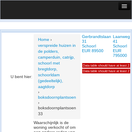
HuisX
Huis in vizier
Gerbrandtslaan
Laanweg
Vergelijk prijsposities - wijk
Home
›
31
41
verspreide huizen in
Schoorl
Schoorl
Nieuws
EUR 89500
EUR
de polders,
795000
camperduin, catrijp,
Info
schoorl met
Data table should have at least 2
bregtdorp,
Privacy beleid
Data table should have at least 2
schoorldam
U bent hier:
(gedeeltelijk),
Cookie beleid
aagtdorp
›
boksdoornplantsoen
›
boksdoornplantsoen
33
Waarschijnlijk is de
woning verkocht of om