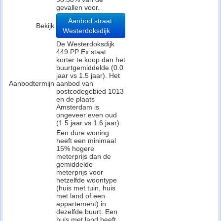
gevallen voor.
Aanbod straat:
Bekijk
Westerdoksdijk
De Westerdoksdijk
449 PP Ex staat
korter te koop dan het
buurtgemiddelde (0.0
jaar vs 1.5 jaar). Het
Aanbodtermijn
aanbod van
postcodegebied 1013
en de plaats
Amsterdam is
ongeveer even oud
(1.5 jaar vs 1.6 jaar).
Een dure woning
heeft een minimaal
15% hogere
meterprijs dan de
gemiddelde
meterprijs voor
hetzelfde woontype
(huis met tuin, huis
met land of een
appartement) in
dezelfde buurt. Een
huis met land heeft