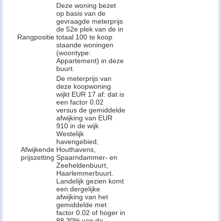
Deze woning bezet
op basis van de
gevraagde meterprijs
de 52e plek van de in
Rangpositie
totaal 100 te koop
staande woningen
(woontype:
Appartement) in deze
buurt.
De meterprijs van
deze koopwoning
wijkt EUR 17 af: dat is
een factor 0.02
versus de gemiddelde
afwijking van EUR
910 in de wijk
Westelijk
havengebied,
Afwijkende
Houthavens,
prijszetting
Spaarndammer- en
Zeeheldenbuurt,
Haarlemmerbuurt.
Landelijk gezien komt
een dergelijke
afwijking van het
gemiddelde met
factor 0.02 of hoger in
98.30% van de