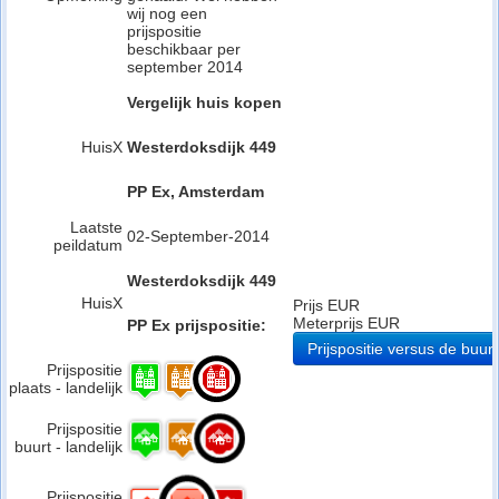
wij nog een
prijspositie
beschikbaar per
september 2014
Vergelijk huis kopen
HuisX
Westerdoksdijk 449
PP Ex, Amsterdam
Laatste
02-September-2014
peildatum
Westerdoksdijk 449
HuisX
Prijs EUR
Meterprijs EUR
PP Ex prijspositie:
Prijspositie versus de buurt
Prijspositie
plaats - landelijk
Prijspositie
buurt - landelijk
Prijspositie