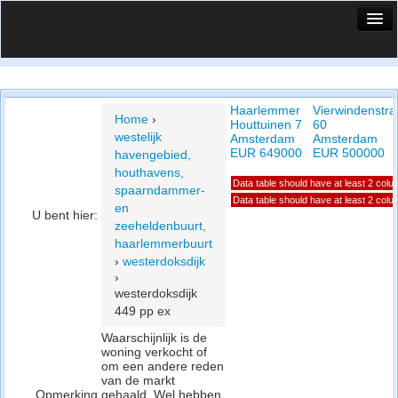
HuisX
Huis in vizier
Haarlemmer
Vierwindenstra
Vergelijk prijsposities - wijk
Home
›
Houttuinen 7
60
westelijk
Amsterdam
Amsterdam
Nieuws
EUR 649000
EUR 500000
havengebied,
houthavens,
Info
Data table should have at least 2 col
spaarndammer-
Data table should have at least 2 col
en
U bent hier:
Privacy beleid
zeeheldenbuurt,
haarlemmerbuurt
Cookie beleid
›
westerdoksdijk
›
westerdoksdijk
449 pp ex
Waarschijnlijk is de
woning verkocht of
om een andere reden
van de markt
Opmerking
gehaald. Wel hebben