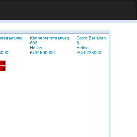
rstraatweg
Kennemerstraatweg
Groot Barlaken
602
8
Heiloo
Heiloo
5000
EUR 500000
EUR 225000
×
×