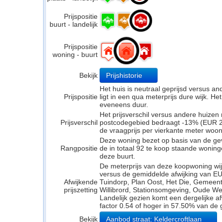
Prijspositie
buurt - landelijk
Prijspositie
woning - buurt
Bekijk
Prijshistorie
Het huis is neutraal geprijsd versus a
Prijspositie
ligt in een qua meterprijs dure wijk. Het
eveneens duur.
Het prijsverschil versus andere huizen 
Prijsverschil
postcodegebied bedraagt -13% (EUR 26
de vraagprijs per vierkante meter woo
Deze woning bezet op basis van de ge
Rangpositie
de in totaal 92 te koop staande wonin
deze buurt.
De meterprijs van deze koopwoning wijk
versus de gemiddelde afwijking van EU
Afwijkende
Tuindorp, Plan Oost, Het Die, Gemeent
prijszetting
Willibrord, Stationsomgeving, Oude Wer
Landelijk gezien komt een dergelijke a
factor 0.54 of hoger in 57.50% van de 
Bekijk
Aanbod straat: Keldercroftlaan