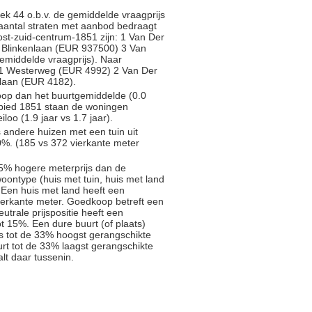
ek 44 o.b.v. de gemiddelde vraagprijs
l aantal straten met aanbod bedraagt
Oost-zuid-centrum-1851 zijn: 1 Van Der
 Blinkenlaan (EUR 937500) 3 Van
emiddelde vraagprijs). Naar
n: 1 Westerweg (EUR 4992) 2 Van Der
laan (EUR 4182).
koop dan het buurtgemiddelde (0.0
gebied 1851 staan de woningen
loo (1.9 jaar vs 1.7 jaar).
s andere huizen met een tuin uit
%. (185 vs 372 vierkante meter
5% hogere meterprijs dan de
oontype (huis met tuin, huis met land
 Een huis met land heeft een
ierkante meter. Goedkoop betreft een
trale prijspositie heeft een
t 15%. Een dure buurt (of plaats)
js tot de 33% hoogst gerangschikte
rt tot de 33% laagst gerangschikte
alt daar tussenin.