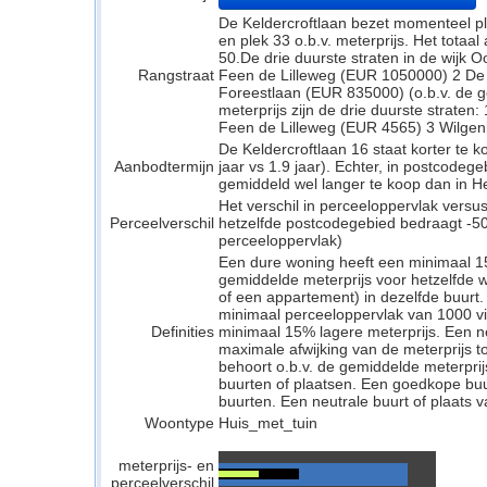
De Keldercroftlaan bezet momenteel pl
en plek 33 o.b.v. meterprijs. Het totaa
50.De drie duurste straten in de wijk 
Rangstraat
Feen de Lilleweg (EUR 1050000) 2 De
Foreestlaan (EUR 835000) (o.b.v. de g
meterprijs zijn de drie duurste strate
Feen de Lilleweg (EUR 4565) 3 Wilgen
De Keldercroftlaan 16 staat korter te 
Aanbodtermijn
jaar vs 1.9 jaar). Echter, in postcode
gemiddeld wel langer te koop dan in Hei
Het verschil in perceeloppervlak versu
Perceelverschil
hetzelfde postcodegebied bedraagt -50
perceeloppervlak)
Een dure woning heeft een minimaal 1
gemiddelde meterprijs voor hetzelfde w
of een appartement) in dezelfde buurt.
minimaal perceeloppervlak van 1000 v
Definities
minimaal 15% lagere meterprijs. Een neu
maximale afwijking van de meterprijs to
behoort o.b.v. de gemiddelde meterpri
buurten of plaatsen. Een goedkope buu
buurten. Een neutrale buurt of plaats v
Woontype
Huis_met_tuin
meterprijs- en
perceelverschil