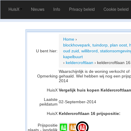
HuisX
Nieuws
Info
Privacy beleid
Cookie beleid
Home
›
blockhovepark, tuindorp, plan oost, 
U bent hier:
oud zuid, willibrord, stationsomgeving
kapelbuurt
›
keldercroftlaan
›
keldercroftlaan 16
Waarschijnlijk is de woning verkocht 
Opmerking
gehaald. Wel hebben wij nog een prijs
2014
HuisX
Vergelijk huis kopen Keldercroftlaan
Laatste
02-September-2014
peildatum
HuisX
Keldercroftlaan 16 prijspositie:
Prijspositie
plaats - landelijk