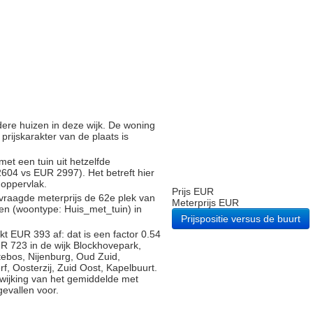
ndere huizen in deze wijk. De woning
 prijskarakter van de plaats is
met een tuin uit hetzelfde
04 vs EUR 2997). Het betreft hier
noppervlak.
Prijs EUR
vraagde meterprijs de 62e plek van
Meterprijs EUR
gen (woontype: Huis_met_tuin) in
Prijspositie versus de buurt
t EUR 393 af: dat is een factor 0.54
R 723 in de wijk Blockhovepark,
ebos, Nijenburg, Oud Zuid,
f, Oosterzij, Zuid Oost, Kapelbuurt.
fwijking van het gemiddelde met
gevallen voor.