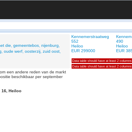
Kennemerstraatweg
Kenneme
552
490
het die, gemeentebos, nijenburg,
Heiloo
Heiloo
EUR 299000
EUR 38
, oude werf, oosterzij, zuid oost,
Data table should have at least 2 columns
Data table should have at least 2 columns
of om een andere reden van de markt
positie beschikbaar per september
 16, Heiloo