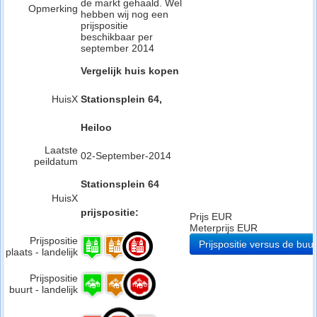
de markt gehaald. Wel
Opmerking
hebben wij nog een
prijspositie
beschikbaar per
september 2014
Vergelijk huis kopen
HuisX
Stationsplein 64,
Heiloo
Laatste
02-September-2014
peildatum
Stationsplein 64
HuisX
prijspositie:
Prijs EUR
Meterprijs EUR
Prijspositie
Prijspositie versus de buur
plaats - landelijk
Prijspositie
buurt - landelijk