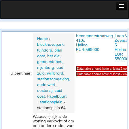
HuisX
Huis in vizier
Kennemerstraatweg
Laan V
Vergelijk prijsposities - wijk
Home
›
410c
Zeema
blockhovepark,
Heiloo
5
Nieuws
EUR 589000
Heiloo
tuindorp, plan
EUR
oost, het die,
Info
550000
gemeentebos,
nijenburg, oud
Data table should have at least 2 co
Privacy beleid
U bent hier:
zuid, willibrord,
Data table should have at least 2 co
stationsomgeving,
Cookie beleid
oude werf,
oosterzij, zuid
oost, kapelbuurt
›
stationsplein
›
stationsplein 64
Waarschijnlijk is de
woning verkocht of om
een andere reden van