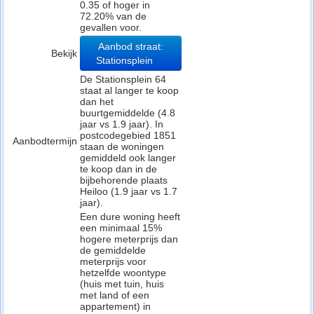
0.35 of hoger in
72.20% van de
gevallen voor.
Aanbod straat:
Bekijk
Stationsplein
De Stationsplein 64
staat al langer te koop
dan het
buurtgemiddelde (4.8
jaar vs 1.9 jaar). In
postcodegebied 1851
Aanbodtermijn
staan de woningen
gemiddeld ook langer
te koop dan in de
bijbehorende plaats
Heiloo (1.9 jaar vs 1.7
jaar).
Een dure woning heeft
een minimaal 15%
hogere meterprijs dan
de gemiddelde
meterprijs voor
hetzelfde woontype
(huis met tuin, huis
met land of een
appartement) in