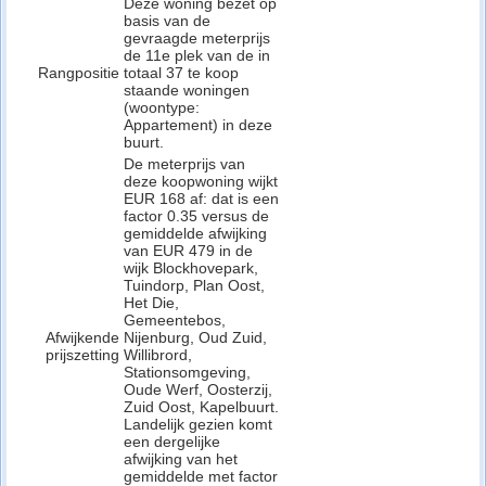
Deze woning bezet op
basis van de
gevraagde meterprijs
de 11e plek van de in
Rangpositie
totaal 37 te koop
staande woningen
(woontype:
Appartement) in deze
buurt.
De meterprijs van
deze koopwoning wijkt
EUR 168 af: dat is een
factor 0.35 versus de
gemiddelde afwijking
van EUR 479 in de
wijk Blockhovepark,
Tuindorp, Plan Oost,
Het Die,
Gemeentebos,
Afwijkende
Nijenburg, Oud Zuid,
prijszetting
Willibrord,
Stationsomgeving,
Oude Werf, Oosterzij,
Zuid Oost, Kapelbuurt.
Landelijk gezien komt
een dergelijke
afwijking van het
gemiddelde met factor