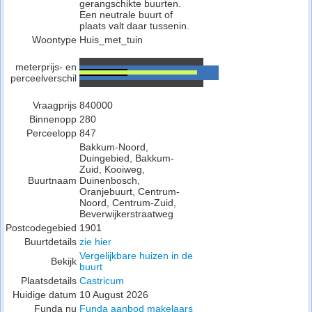
gerangschikte buurten.
Een neutrale buurt of
plaats valt daar tussenin.
Woontype
Huis_met_tuin
meterprijs- en
perceelverschil
Vraagprijs
840000
Binnenopp
280
Perceelopp
847
Bakkum-Noord,
Duingebied, Bakkum-
Zuid, Kooiweg,
Buurtnaam
Duinenbosch,
Oranjebuurt, Centrum-
Noord, Centrum-Zuid,
Beverwijkerstraatweg
Postcodegebied
1901
Buurtdetails
zie hier
Vergelijkbare huizen in de
Bekijk
buurt
Plaatsdetails
Castricum
Huidige datum
10 August 2026
Funda nu
Funda aanbod makelaars