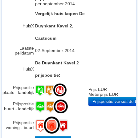
per september 2014
Vergelijk huis kopen De
HuisX
Duynkant Kavel 2,
Castricum
Laatste
02-September-2014
peildatum
De Duynkant Kavel 2
HuisX
prijspositie:
Prijspositie
Prijs EUR
plaats - landelijk
Meterprijs EUR
Prijspositie versus de b
Prijspositie
buurt - landelijk
Prijspositie
woning - buurt