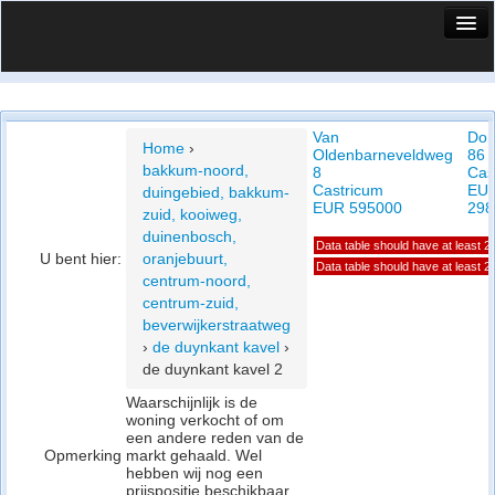
HuisX
Huis in vizier
Van
Dor
Vergelijk prijsposities - wijk
Home
›
Oldenbarneveldweg
86
bakkum-noord,
8
Cas
Nieuws
Castricum
EU
duingebied, bakkum-
EUR 595000
298
zuid, kooiweg,
Info
duinenbosch,
Data table should have at least 
U bent hier:
oranjebuurt,
Privacy beleid
Data table should have at least 
centrum-noord,
centrum-zuid,
Cookie beleid
beverwijkerstraatweg
›
de duynkant kavel
›
de duynkant kavel 2
Waarschijnlijk is de
woning verkocht of om
een andere reden van de
Opmerking
markt gehaald. Wel
hebben wij nog een
prijspositie beschikbaar