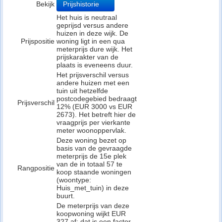
Bekijk
Prijshistorie
Het huis is neutraal
geprijsd versus andere
huizen in deze wijk. De
Prijspositie
woning ligt in een qua
meterprijs dure wijk. Het
prijskarakter van de
plaats is eveneens duur.
Het prijsverschil versus
andere huizen met een
tuin uit hetzelfde
postcodegebied bedraagt
Prijsverschil
12% (EUR 3000 vs EUR
2673). Het betreft hier de
vraagprijs per vierkante
meter woonoppervlak.
Deze woning bezet op
basis van de gevraagde
meterprijs de 15e plek
van de in totaal 57 te
Rangpositie
koop staande woningen
(woontype:
Huis_met_tuin) in deze
buurt.
De meterprijs van deze
koopwoning wijkt EUR
327 af: dat is een factor