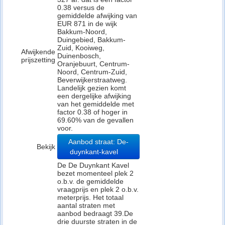
0.38 versus de
gemiddelde afwijking van
EUR 871 in de wijk
Bakkum-Noord,
Duingebied, Bakkum-
Zuid, Kooiweg,
Afwijkende
Duinenbosch,
prijszetting
Oranjebuurt, Centrum-
Noord, Centrum-Zuid,
Beverwijkerstraatweg.
Landelijk gezien komt
een dergelijke afwijking
van het gemiddelde met
factor 0.38 of hoger in
69.60% van de gevallen
voor.
Aanbod straat: De-
Bekijk
duynkant-kavel
De De Duynkant Kavel
bezet momenteel plek 2
o.b.v. de gemiddelde
vraagprijs en plek 2 o.b.v.
meterprijs. Het totaal
aantal straten met
aanbod bedraagt 39.De
drie duurste straten in de