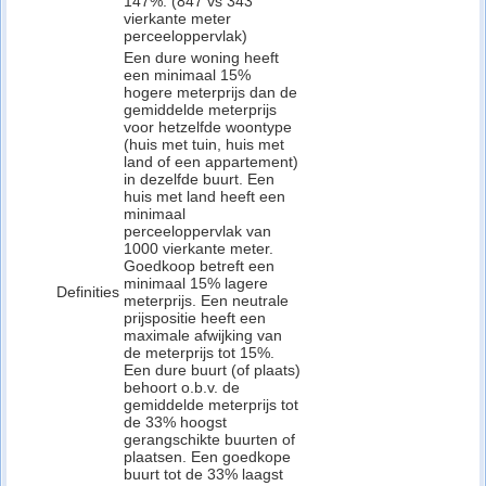
147%. (847 vs 343
vierkante meter
perceeloppervlak)
Een dure woning heeft
een minimaal 15%
hogere meterprijs dan de
gemiddelde meterprijs
voor hetzelfde woontype
(huis met tuin, huis met
land of een appartement)
in dezelfde buurt. Een
huis met land heeft een
minimaal
perceeloppervlak van
1000 vierkante meter.
Goedkoop betreft een
minimaal 15% lagere
Definities
meterprijs. Een neutrale
prijspositie heeft een
maximale afwijking van
de meterprijs tot 15%.
Een dure buurt (of plaats)
behoort o.b.v. de
gemiddelde meterprijs tot
de 33% hoogst
gerangschikte buurten of
plaatsen. Een goedkope
buurt tot de 33% laagst