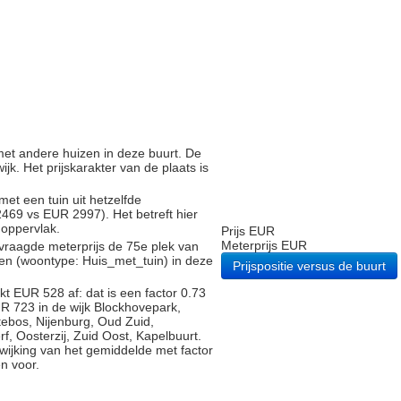
g met andere huizen in deze buurt. De
ijk. Het prijskarakter van de plaats is
met een tuin uit hetzelfde
69 vs EUR 2997). Het betreft hier
noppervlak.
Prijs EUR
Meterprijs EUR
vraagde meterprijs de 75e plek van
gen (woontype: Huis_met_tuin) in deze
Prijspositie versus de buurt
t EUR 528 af: dat is een factor 0.73
R 723 in de wijk Blockhovepark,
ebos, Nijenburg, Oud Zuid,
f, Oosterzij, Zuid Oost, Kapelbuurt.
fwijking van het gemiddelde met factor
n voor.