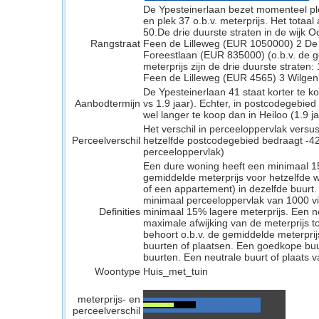
De Ypesteinerlaan bezet momenteel ple
en plek 37 o.b.v. meterprijs. Het totaa
50.De drie duurste straten in de wijk 
Rangstraat
Feen de Lilleweg (EUR 1050000) 2 De
Foreestlaan (EUR 835000) (o.b.v. de g
meterprijs zijn de drie duurste strate
Feen de Lilleweg (EUR 4565) 3 Wilgen
De Ypesteinerlaan 41 staat korter te k
Aanbodtermijn
vs 1.9 jaar). Echter, in postcodegebi
wel langer te koop dan in Heiloo (1.9 ja
Het verschil in perceeloppervlak versu
Perceelverschil
hetzelfde postcodegebied bedraagt -42
perceeloppervlak)
Een dure woning heeft een minimaal 1
gemiddelde meterprijs voor hetzelfde w
of een appartement) in dezelfde buurt.
minimaal perceeloppervlak van 1000 v
Definities
minimaal 15% lagere meterprijs. Een neu
maximale afwijking van de meterprijs to
behoort o.b.v. de gemiddelde meterpri
buurten of plaatsen. Een goedkope buu
buurten. Een neutrale buurt of plaats v
Woontype
Huis_met_tuin
meterprijs- en
perceelverschil