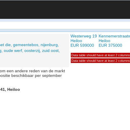
Westerweg 19
Kennemerstraat
Heiloo
Heiloo
het die, gemeentebos, nijenburg,
EUR 599000
EUR 375000
, oude werf, oosterzij, zuid oost,
Data table should have at least 2 columns
Data table should have at least 2 columns
of om een andere reden van de markt
positie beschikbaar per september
 41, Heiloo