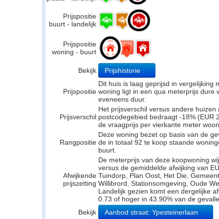
Prijspositie
buurt - landelijk
Prijspositie
woning - buurt
Bekijk
Prijshistorie
Dit huis is laag geprijsd in vergelijkin
Prijspositie
woning ligt in een qua meterprijs dure w
eveneens duur.
Het prijsverschil versus andere huizen 
Prijsverschil
postcodegebied bedraagt -18% (EUR 24
de vraagprijs per vierkante meter woo
Deze woning bezet op basis van de ge
Rangpositie
de in totaal 92 te koop staande wonin
buurt.
De meterprijs van deze koopwoning wijk
versus de gemiddelde afwijking van EU
Afwijkende
Tuindorp, Plan Oost, Het Die, Gemeent
prijszetting
Willibrord, Stationsomgeving, Oude Wer
Landelijk gezien komt een dergelijke a
0.73 of hoger in 43.90% van de gevalle
Bekijk
Aanbod straat: Ypesteinerlaan