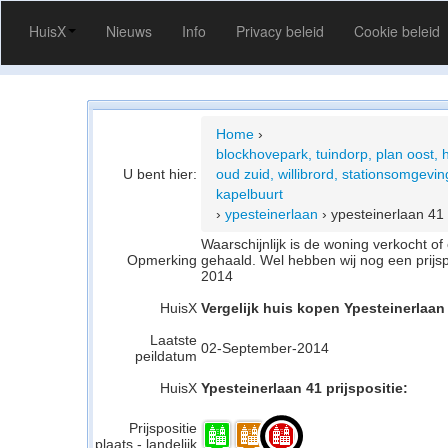
HuisX
Nieuws
Info
Privacy beleid
Cookie beleid
Home
›
blockhovepark, tuindorp, plan oost, 
U bent hier:
oud zuid, willibrord, stationsomgeving
kapelbuurt
›
ypesteinerlaan
›
ypesteinerlaan 41
Waarschijnlijk is de woning verkocht 
Opmerking
gehaald. Wel hebben wij nog een prijs
2014
HuisX
Vergelijk huis kopen Ypesteinerlaan
Laatste
02-September-2014
peildatum
HuisX
Ypesteinerlaan 41 prijspositie:
Prijspositie
plaats - landelijk