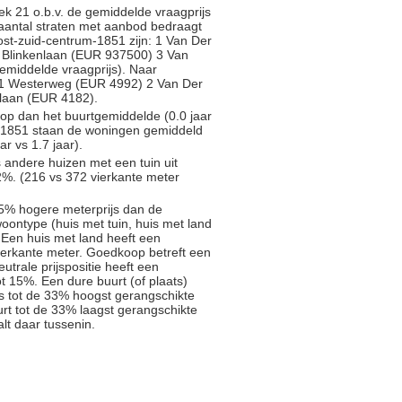
k 21 o.b.v. de gemiddelde vraagprijs
l aantal straten met aanbod bedraagt
Oost-zuid-centrum-1851 zijn: 1 Van Der
 Blinkenlaan (EUR 937500) 3 Van
emiddelde vraagprijs). Naar
n: 1 Westerweg (EUR 4992) 2 Van Der
laan (EUR 4182).
oop dan het buurtgemiddelde (0.0 jaar
ed 1851 staan de woningen gemiddeld
ar vs 1.7 jaar).
s andere huizen met een tuin uit
%. (216 vs 372 vierkante meter
5% hogere meterprijs dan de
oontype (huis met tuin, huis met land
 Een huis met land heeft een
ierkante meter. Goedkoop betreft een
trale prijspositie heeft een
t 15%. Een dure buurt (of plaats)
js tot de 33% hoogst gerangschikte
rt tot de 33% laagst gerangschikte
alt daar tussenin.