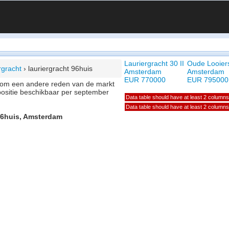
Lauriergracht 30 II
Oude Looiers
rgracht
›
lauriergracht 96huis
Amsterdam
Amsterdam
EUR 770000
EUR 795000
of om een andere reden van de markt
positie beschikbaar per september
Data table should have at least 2 columns
Data table should have at least 2 columns
 96huis, Amsterdam