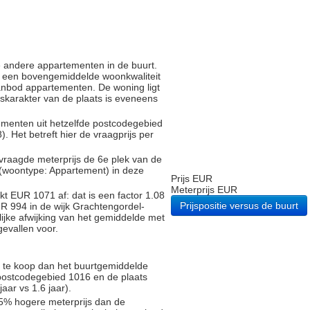
e andere appartementen in de buurt.
 een bovengemiddelde woonkwaliteit
anbod appartementen. De woning ligt
ijskarakter van de plaats is eveneens
tementen uit hetzelfde postcodegebied
Het betreft hier de vraagprijs per
vraagde meterprijs de 6e plek van de
 (woontype: Appartement) in deze
Prijs EUR
Meterprijs EUR
t EUR 1071 af: dat is een factor 1.08
Prijspositie versus de buurt
R 994 in de wijk Grachtengordel-
ijke afwijking van het gemiddelde met
gevallen voor.
r te koop dan het buurtgemiddelde
 postcodegebied 1016 en de plaats
ar vs 1.6 jaar).
5% hogere meterprijs dan de