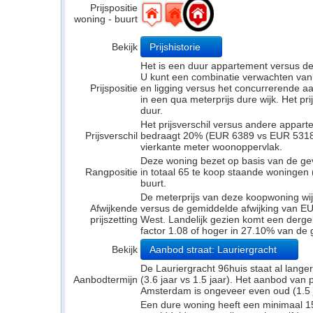
Prijspositie
woning - buurt
Bekijk
Prijshistorie
Het is een duur appartement versus d
U kunt een combinatie verwachten van
Prijspositie
en ligging versus het concurrerende a
in een qua meterprijs dure wijk. Het pr
duur.
Het prijsverschil versus andere appar
Prijsverschil
bedraagt 20% (EUR 6389 vs EUR 5318). 
vierkante meter woonoppervlak.
Deze woning bezet op basis van de ge
Rangpositie
in totaal 65 te koop staande woningen
buurt.
De meterprijs van deze koopwoning wijk
Afwijkende
versus de gemiddelde afwijking van EU
prijszetting
West. Landelijk gezien komt een dergel
factor 1.08 of hoger in 27.10% van de 
Bekijk
Aanbod straat: Lauriergracht
De Lauriergracht 96huis staat al lange
Aanbodtermijn
(3.6 jaar vs 1.5 jaar). Het aanbod van
Amsterdam is ongeveer even oud (1.5 ja
Een dure woning heeft een minimaal 1