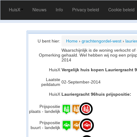
HuisX
Nieuws
Info
Privacy beleid
Cookie beleid
U bent hier:
Home
›
grachtengordel-west
›
laurie
Waarschijnlijk is de woning verkocht 
Opmerking
gehaald. Wel hebben wij nog een prijs
2014
HuisX
Vergelijk huis kopen Lauriergracht
Laatste
02-September-2014
peildatum
HuisX
Lauriergracht 96huis prijspositie:
Prijspositie
plaats - landelijk
Prijspositie
buurt - landelijk