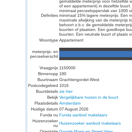
gemiddelde meterprijs voor hetzelfde w
of een appartement) in dezelfde buurt.
minimaal perceeloppervlak van 1000 v
Definities
minimaal 15% lagere meterprijs. Een neu
maximale afwijking van de meterprijs to
behoort o.b.v. de gemiddelde meterpri
buurten of plaatsen. Een goedkope buu
buurten. Een neutrale buurt of plaats v
Woontype
Appartement
meterprijs- en
perceelverschil
Vraagprijs
1150000
Binnenopp
180
Buurtnaam
Grachtengordel-West
Postcodegebied
1016
Buurtdetails
zie hier
Bekijk
Vergelijkbare huizen in de buurt
Plaatsdetails
Amsterdam
Huidige datum
07 August 2026
Funda nu
Funda aanbod makelaars
Huizenzoeker
Huizenzoeker aanbod makelaars
nu
Orientatie
Google Maps en Street View