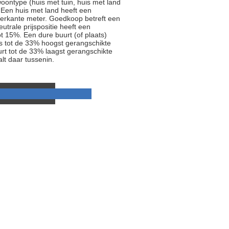
oontype (huis met tuin, huis met land
 Een huis met land heeft een
ierkante meter. Goedkoop betreft een
trale prijspositie heeft een
t 15%. Een dure buurt (of plaats)
js tot de 33% hoogst gerangschikte
rt tot de 33% laagst gerangschikte
alt daar tussenin.