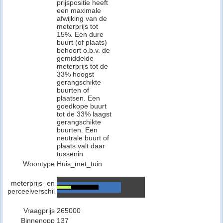
prijspositie heeft
een maximale
afwijking van de
meterprijs tot
15%. Een dure
buurt (of plaats)
behoort o.b.v. de
gemiddelde
meterprijs tot de
33% hoogst
gerangschikte
buurten of
plaatsen. Een
goedkope buurt
tot de 33% laagst
gerangschikte
buurten. Een
neutrale buurt of
plaats valt daar
tussenin.
Woontype
Huis_met_tuin
meterprijs- en
perceelverschil
Vraagprijs
265000
Binnenopp
137