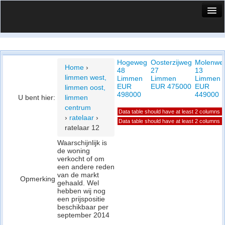
HuisX
Huis in vizier
Hogeweg
Oosterzijweg
Molenwe
Vergelijk prijsposities - wijk
Home
›
48
27
13
limmen west,
Limmen
Limmen
Limmen
Nieuws
EUR
EUR 475000
EUR
limmen oost,
498000
449000
U bent hier:
limmen
Info
centrum
Data table should have at least 2 columns
›
ratelaar
›
Privacy beleid
Data table should have at least 2 columns
ratelaar 12
Cookie beleid
Waarschijnlijk is
de woning
verkocht of om
een andere reden
van de markt
Opmerking
gehaald. Wel
hebben wij nog
een prijspositie
beschikbaar per
september 2014