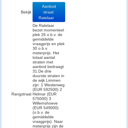
Aanbod
Bekijk
straat:
Ratelaar
De Ratelaar
bezet momenteel
plek 26 o.b.v. de
gemiddelde
vraagprijs en plek
30 o.b.v.
meterprijs. Het
totaal aantal
straten met
aanbod bedraagt
31.De drie
duurste straten in
de wijk Limmen
zijn: 1 Westerweg
(EUR 592500) 2
Rangstraat
Helmar (EUR
575000) 3
Willemshoeve
(EUR 549000)
(o.b.v. de
gemiddelde
vraagprijs). Naar
meterprijs zijn de