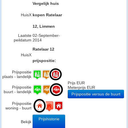
Vergelijk huis
HuisX
kopen Ratelaar
12, Limmen
Laatste
02-September-
peildatum
2014
Ratelaar 12
HuisX
prijspositie:
Prijspositie
plaats - landelijk
Prijs EUR
Prijspositie
Meterprijs EUR
buurt - landelijk
Prijspositie versus de buurt
Prijspositie
woning - buurt
Prijshistorie
Bekijk