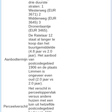
drie duurste
straten: 1
Westerweg (EUR
3671) 2
Middenweg (EUR
3645) 3
Dronenlaantje
(EUR 3465).
De Ratelaar 12
staat al langer te
koop dan het
buurtgemiddelde
(4.8 jaar vs 2.0
jaar). Het aanbod
Aanbodtermijn
van
postcodegebied
1906 en de plaats
Limmen is
ongeveer even
oud (2.0 jaar vs
2.0 jaar).
Het verschil in
perceeloppervlak
versus andere
huizen met een
tuin uit hetzelfde
Perceelverschil
postcodegebied