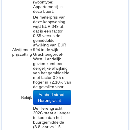
(woontype:
Appartement) in
deze buurt.
De meterprijs van
deze koopwoning
wijkt EUR 349 af:
dat is een factor
0.35 versus de
gemiddelde
afwijking van EUR
Afwijkende
994 in de wijk
prijszetting
Grachtengordel-
West. Landelijk
gezien komt een
dergelijke afwijking
van het gemiddelde
met factor 0.35 of
hoger in 72.10% van
de gevallen voor.
Aanbod straat:
Bekijk
Herengracht
De Herengracht
202C staat al langer
te koop dan het
buurtgemiddelde
(3.8 jaar vs 1.5