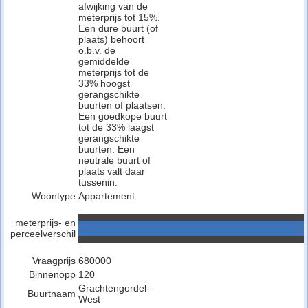
afwijking van de
meterprijs tot 15%.
Een dure buurt (of
plaats) behoort
o.b.v. de
gemiddelde
meterprijs tot de
33% hoogst
gerangschikte
buurten of plaatsen.
Een goedkope buurt
tot de 33% laagst
gerangschikte
buurten. Een
neutrale buurt of
plaats valt daar
tussenin.
Woontype
Appartement
meterprijs- en
perceelverschil
Vraagprijs
680000
Binnenopp
120
Grachtengordel-
Buurtnaam
West