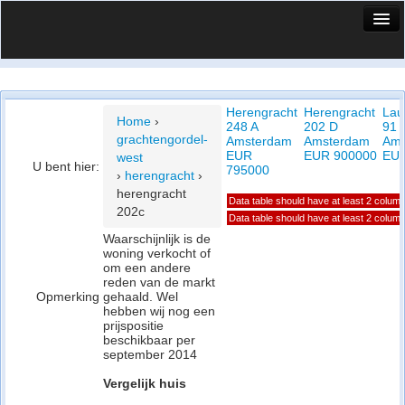
HuisX
Huis in vizier
Herengracht
Herengracht
Laur
Vergelijk prijsposities - wijk
Home
›
248 A
202 D
91 
grachtengordel-
Amsterdam
Amsterdam
Ams
Nieuws
EUR
EUR 900000
EUR
west
U bent hier:
795000
›
herengracht
›
Info
herengracht
Data table should have at least 2 colum
202c
Privacy beleid
Data table should have at least 2 colum
Waarschijnlijk is de
woning verkocht of
Cookie beleid
om een andere
reden van de markt
Opmerking
gehaald. Wel
hebben wij nog een
prijspositie
beschikbaar per
september 2014
Vergelijk huis