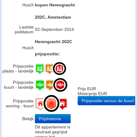
HuisX
kopen Herengracht
202C, Amsterdam
Laatste
02-September-2014
peildatum
Herengracht 202C
HuisX
prijspositie:
Prijspositie
plaats - landelijk
Prijspositie
buurt - landelijk
Prijs EUR
Meterprijs EUR
Prijspositie versus de buurt
Prijspositie
woning - buurt
Bekijk
Prijshistorie
Dit appartement is
neutraal geprijsd
versus het