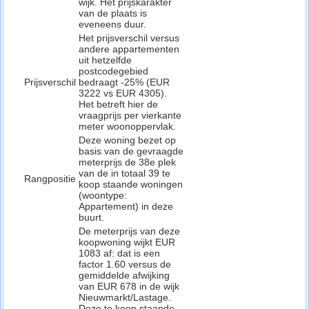
wijk. Het prijskarakter
van de plaats is
eveneens duur.
Het prijsverschil versus
andere appartementen
uit hetzelfde
postcodegebied
Prijsverschil
bedraagt -25% (EUR
3222 vs EUR 4305).
Het betreft hier de
vraagprijs per vierkante
meter woonoppervlak.
Deze woning bezet op
basis van de gevraagde
meterprijs de 38e plek
van de in totaal 39 te
Rangpositie
koop staande woningen
(woontype:
Appartement) in deze
buurt.
De meterprijs van deze
koopwoning wijkt EUR
1083 af: dat is een
factor 1.60 versus de
gemiddelde afwijking
van EUR 678 in de wijk
Nieuwmarkt/Lastage.
Deze te koop staande