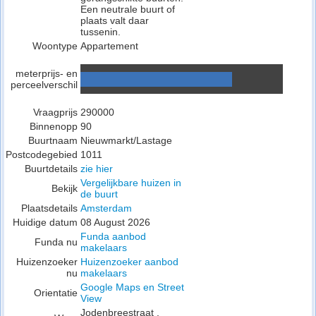
Een neutrale buurt of
plaats valt daar
tussenin.
Woontype
Appartement
meterprijs- en
perceelverschil
Vraagprijs
290000
Binnenopp
90
Buurtnaam
Nieuwmarkt/Lastage
Postcodegebied
1011
Buurtdetails
zie hier
Vergelijkbare huizen in
Bekijk
de buurt
Plaatsdetails
Amsterdam
Huidige datum
08 August 2026
Funda aanbod
Funda nu
makelaars
Huizenzoeker
Huizenzoeker aanbod
nu
makelaars
Google Maps en Street
Orientatie
View
Jodenbreestraat ,