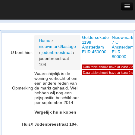
HuisX
Huis in vizier
Geldersekade
Nieuwmarkt
Vergelijk prijsposities - wijk
Home
›
119II
7 C
nieuwmarkt/lastage
Amsterdam
Amsterdam
Nieuws
EUR 450000
EUR
U bent hier:
›
jodenbreestraat
›
800000
jodenbreestraat
Info
104
Data table should have at least 2 c
Privacy beleid
Data table should have at least 2 c
Waarschijnlijk is de
woning verkocht of om
een andere reden van
Cookie beleid
Opmerking
de markt gehaald. Wel
hebben wij nog een
prijspositie beschikbaar
per september 2014
Vergelijk huis kopen
HuisX
Jodenbreestraat 104,