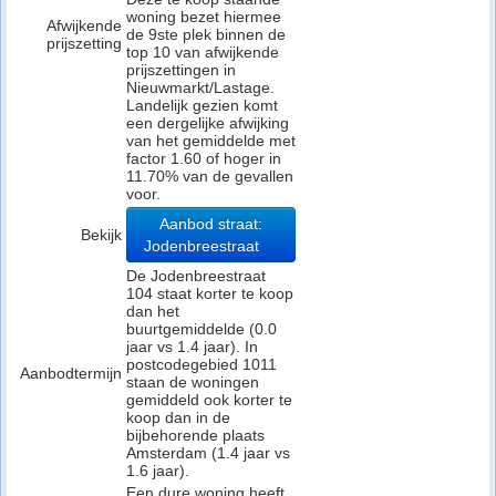
woning bezet hiermee
Afwijkende
de 9ste plek binnen de
prijszetting
top 10 van afwijkende
prijszettingen in
Nieuwmarkt/Lastage.
Landelijk gezien komt
een dergelijke afwijking
van het gemiddelde met
factor 1.60 of hoger in
11.70% van de gevallen
voor.
Aanbod straat:
Bekijk
Jodenbreestraat
De Jodenbreestraat
104 staat korter te koop
dan het
buurtgemiddelde (0.0
jaar vs 1.4 jaar). In
postcodegebied 1011
Aanbodtermijn
staan de woningen
gemiddeld ook korter te
koop dan in de
bijbehorende plaats
Amsterdam (1.4 jaar vs
1.6 jaar).
Een dure woning heeft