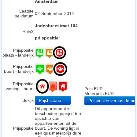
Amsterdam
Laatste
02-September-2014
peildatum
Jodenbreestraat 104
HuisX
prijspositie:
Prijspositie
plaats - landelijk
Prijspositie
buurt - landelijk
Prijspositie
woning - buurt
Prijs EUR
Meterprijs EUR
Bekijk
Prijshistorie
Prijspositie versus de buu
Dit appartement is
bescheiden geprijsd ten
opzichte van
appartementen uit de
Prijspositie
buurt. De woning ligt in
een qua meterprijs dure