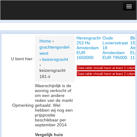
HuisX
Huis in vizier
Herengracht
Oude
Blo
Vergelijk prijsposities - wijk
Home
›
253 Hs
Looiersstraat
15
grachtengordel-
Amsterdam
18
Am
Nieuws
EUR
Amsterdam
EU
west
1650000
EUR 795000
11
U bent hier:
›
keizersgracht
Info
›
Data table should have at least 2 colum
keizersgracht
Privacy beleid
Data table should have at least 2 colum
181-ii
Waarschijnlijk is de
Cookie beleid
woning verkocht of
om een andere
reden van de markt
Opmerking
gehaald. Wel
hebben wij nog een
prijspositie
beschikbaar per
september 2014
Vergelijk huis