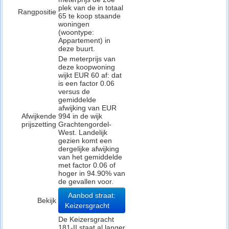
plek van de in totaal
Rangpositie
65 te koop staande
woningen
(woontype:
Appartement) in
deze buurt.
De meterprijs van
deze koopwoning
wijkt EUR 60 af: dat
is een factor 0.06
versus de
gemiddelde
afwijking van EUR
Afwijkende
994 in de wijk
prijszetting
Grachtengordel-
West. Landelijk
gezien komt een
dergelijke afwijking
van het gemiddelde
met factor 0.06 of
hoger in 94.90% van
de gevallen voor.
Aanbod straat:
Bekijk
Keizersgracht
De Keizersgracht
181-II staat al langer