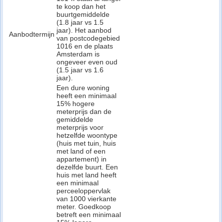
te koop dan het
buurtgemiddelde
(1.8 jaar vs 1.5
jaar). Het aanbod
Aanbodtermijn
van postcodegebied
1016 en de plaats
Amsterdam is
ongeveer even oud
(1.5 jaar vs 1.6
jaar).
Een dure woning
heeft een minimaal
15% hogere
meterprijs dan de
gemiddelde
meterprijs voor
hetzelfde woontype
(huis met tuin, huis
met land of een
appartement) in
dezelfde buurt. Een
huis met land heeft
een minimaal
perceeloppervlak
van 1000 vierkante
meter. Goedkoop
betreft een minimaal