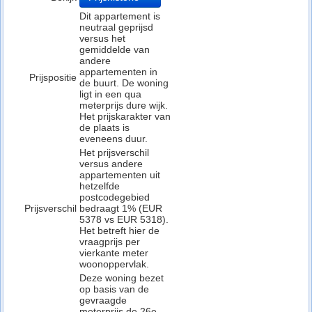
Dit appartement is
neutraal geprijsd
versus het
gemiddelde van
andere
appartementen in
Prijspositie
de buurt. De woning
ligt in een qua
meterprijs dure wijk.
Het prijskarakter van
de plaats is
eveneens duur.
Het prijsverschil
versus andere
appartementen uit
hetzelfde
postcodegebied
Prijsverschil
bedraagt 1% (EUR
5378 vs EUR 5318).
Het betreft hier de
vraagprijs per
vierkante meter
woonoppervlak.
Deze woning bezet
op basis van de
gevraagde
meterprijs de 26e