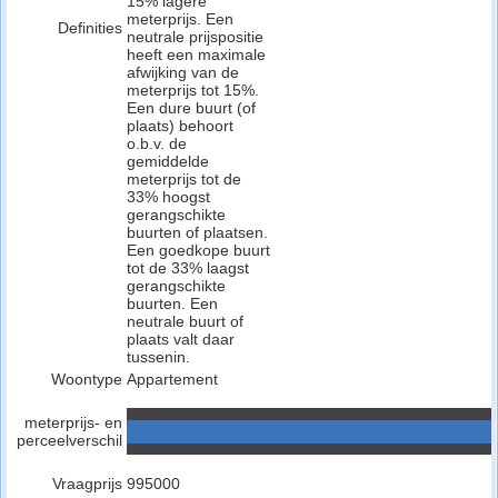
15% lagere
meterprijs. Een
Definities
neutrale prijspositie
heeft een maximale
afwijking van de
meterprijs tot 15%.
Een dure buurt (of
plaats) behoort
o.b.v. de
gemiddelde
meterprijs tot de
33% hoogst
gerangschikte
buurten of plaatsen.
Een goedkope buurt
tot de 33% laagst
gerangschikte
buurten. Een
neutrale buurt of
plaats valt daar
tussenin.
Woontype
Appartement
meterprijs- en
perceelverschil
Vraagprijs
995000