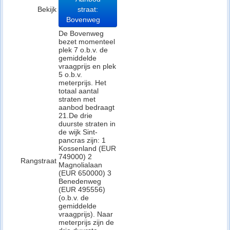
Bekijk
straat:
Bovenweg
De Bovenweg
bezet momenteel
plek 7 o.b.v. de
gemiddelde
vraagprijs en plek
5 o.b.v.
meterprijs. Het
totaal aantal
straten met
aanbod bedraagt
21.De drie
duurste straten in
de wijk Sint-
pancras zijn: 1
Kossenland (EUR
749000) 2
Rangstraat
Magnolialaan
(EUR 650000) 3
Benedenweg
(EUR 495556)
(o.b.v. de
gemiddelde
vraagprijs). Naar
meterprijs zijn de