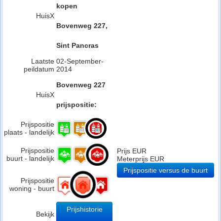
kopen
HuisX
Bovenweg 227,
Sint Pancras
Laatste
02-September-
peildatum
2014
Bovenweg 227
HuisX
prijspositie:
Prijspositie
plaats - landelijk
Prijspositie
Prijs EUR
buurt - landelijk
Meterprijs EUR
Prijspositie versus de buurt
Prijspositie
woning - buurt
Prijshistorie
Bekijk