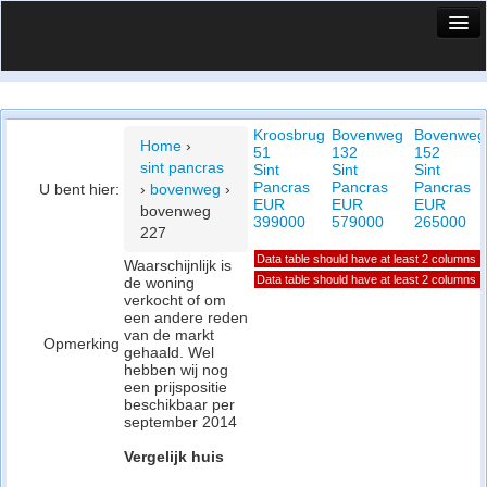
HuisX
Huis in vizier
Kroosbrug
Bovenweg
Bovenweg
Vergelijk prijsposities - wijk
Home
›
51
132
152
sint pancras
Sint
Sint
Sint
Nieuws
Pancras
Pancras
Pancras
U bent hier:
›
bovenweg
›
EUR
EUR
EUR
bovenweg
Info
399000
579000
265000
227
Data table should have at least 2 columns
Privacy beleid
Waarschijnlijk is
Data table should have at least 2 columns
de woning
verkocht of om
Cookie beleid
een andere reden
van de markt
Opmerking
gehaald. Wel
hebben wij nog
een prijspositie
beschikbaar per
september 2014
Vergelijk huis