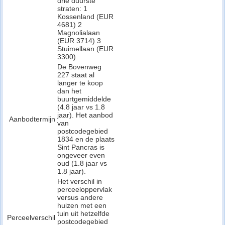
drie duurste
straten: 1
Kossenland (EUR
4681) 2
Magnolialaan
(EUR 3714) 3
Stuimellaan (EUR
3300).
De Bovenweg
227 staat al
langer te koop
dan het
buurtgemiddelde
(4.8 jaar vs 1.8
jaar). Het aanbod
Aanbodtermijn
van
postcodegebied
1834 en de plaats
Sint Pancras is
ongeveer even
oud (1.8 jaar vs
1.8 jaar).
Het verschil in
perceeloppervlak
versus andere
huizen met een
tuin uit hetzelfde
Perceelverschil
postcodegebied