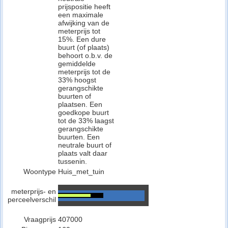
prijspositie heeft
een maximale
afwijking van de
meterprijs tot
15%. Een dure
buurt (of plaats)
behoort o.b.v. de
gemiddelde
meterprijs tot de
33% hoogst
gerangschikte
buurten of
plaatsen. Een
goedkope buurt
tot de 33% laagst
gerangschikte
buurten. Een
neutrale buurt of
plaats valt daar
tussenin.
Woontype
Huis_met_tuin
meterprijs- en
perceelverschil
Vraagprijs
407000