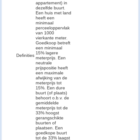
appartement) in
dezelfde buurt.
Een huis met land
heeft een
minimaal
perceeloppervlak
van 1000
vierkante meter.
Goedkoop betreft
een minimaal
15% lagere
Definities
meterprijs. Een
neutrale
prijspositie heeft
een maximale
afwijking van de
meterprijs tot
15%. Een dure
buurt (of plaats)
behoort o.b.v. de
gemiddelde
meterprijs tot de
33% hoogst
gerangschikte
buurten of
plaatsen. Een
goedkope buurt
tot de 33% laagst