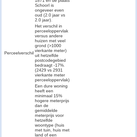
1871 en de plaats
Schoorl is
ongeveer even
oud (2.0 jaar vs
2.0 jaar).
Het verschil in
perceeloppervlak
versus andere
huizen met veel
grond (>1000
vierkante meter)
Perceelverschil
uit hetzelfde
postcodegebied
bedraagt -17%.
(2429 vs 2931
vierkante meter
perceeloppervlak)
Een dure woning
heeft een
minimaal 15%
hogere meterprijs
dan de
gemiddelde
meterprijs voor
hetzelfde
woontype (huis
met tuin, huis met
land of een