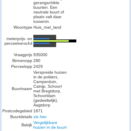
gerangschikte
buurten. Een
neutrale buurt of
plaats valt daar
tussenin.
Woontype
Huis_met_land
meterprijs- en
perceelverschil
Vraagprijs
935000
Binnenopp
280
Perceelopp
2429
Verspreide huizen
in de polders,
Camperduin,
Catrijp, Schoorl
Buurtnaam
met Bregtdorp,
Schoorldam
(gedeeltelijk),
Aagtdorp
Postcodegebied
1871
Buurtdetails
zie hier
Vergelijkbare
Bekijk
huizen in de buurt