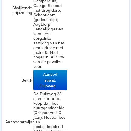
Camperduin,
Catrijp, Schoorl
Afwijkende
met Bregtdorp,
prijszetting
Schoorldam
(gedeeltelijk),
Aagtdorp.
Landelijk gezien
komt een
dergelijke
afwijking van het
gemiddelde met
factor 0.84 of
hoger in 38.40%
van de gevallen
voor.
Aanbod
Bekijk
straat:
Duinweg
De Duinweg 28
staat korter te
koop dan het
buurtgemiddelde
(0.0 jaar vs 2.0
jaar). Het aanbod
Aanbodtermijn
van
postcodegebied