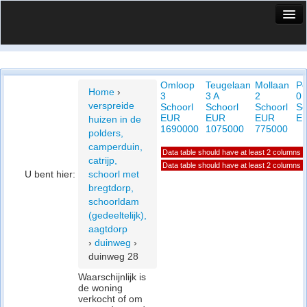
HuisX
Huis in vizier
Omloop
Teugelaan
Mollaan
Po
Vergelijk prijsposities - wijk
Home
›
3
3 A
2
0 
verspreide
Schoorl
Schoorl
Schoorl
Sc
Nieuws
EUR
EUR
EUR
E
huizen in de
1690000
1075000
775000
polders,
Info
camperduin,
Data table should have at least 2 columns
catrijp,
Privacy beleid
Data table should have at least 2 columns
U bent hier:
schoorl met
bregtdorp,
Cookie beleid
schoorldam
(gedeeltelijk),
aagtdorp
›
duinweg
›
duinweg 28
Waarschijnlijk is
de woning
verkocht of om