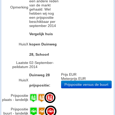
een andere reden
van de markt
Opmerking
gehaald. Wel
hebben wij nog
een prijspositie
beschikbaar per
september 2014
Vergelijk huis
HuisX
kopen Duinweg
28, Schoorl
Laatste
02-September-
peildatum
2014
Prijs EUR
Duinweg 28
Meterprijs EUR
HuisX
Prijspositie versus de buurt
prijspositie:
Prijspositie
plaats - landelijk
Prijspositie
buurt - landelijk