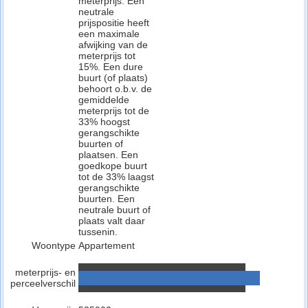
meterprijs. Een
neutrale
prijspositie heeft
een maximale
afwijking van de
meterprijs tot
15%. Een dure
buurt (of plaats)
behoort o.b.v. de
gemiddelde
meterprijs tot de
33% hoogst
gerangschikte
buurten of
plaatsen. Een
goedkope buurt
tot de 33% laagst
gerangschikte
buurten. Een
neutrale buurt of
plaats valt daar
tussenin.
Woontype
Appartement
meterprijs- en
perceelverschil