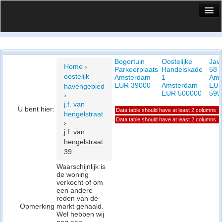
HuisX
Huis in vizier
Bogortuin
Oostelijke
Jav
Vergelijk prijsposities - wijk
Home
›
Parkeerplaats
Handelskade
58 I
oostelijk
Amsterdam
1
Ams
Nieuws
EUR 39000
Amsterdam
EU
havengebied
EUR 500000
595
›
Info
j.f. van
U bent hier:
Data table should have at least 2 columns
hengelstraat
Privacy beleid
Data table should have at least 2 columns
›
j.f. van
Cookie beleid
hengelstraat
39
Waarschijnlijk is
de woning
verkocht of om
een andere
reden van de
Opmerking
markt gehaald.
Wel hebben wij