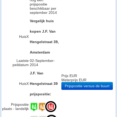
nog een
prijspositie
beschikbaar per
september 2014
Vergelijk huis
kopen J.F. Van
HuisX
Hengelstraat 39,
Amsterdam
Laatste
02-September-
peildatum
2014
J.F. Van
Prijs EUR
Meterprijs EUR
HuisX
Hengelstraat 39
Prijspositie versus de buurt
prijspositie:
Prijspositie
plaats - landelijk