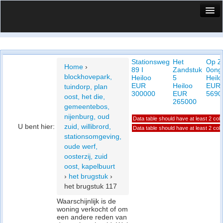
HuisX
Huis in vizier
Stationsweg
Het
Op Z
Vergelijk prijsposities - wijk
Home
›
89 I
Zandstuk
0ong
blockhovepark,
Heiloo
5
Heilo
Nieuws
EUR
Heiloo
EUR
tuindorp, plan
300000
EUR
5690
oost, het die,
Info
265000
gemeentebos,
nijenburg, oud
Data table should have at least 2 co
Privacy beleid
U bent hier:
zuid, willibrord,
Data table should have at least 2 co
stationsomgeving,
Cookie beleid
oude werf,
oosterzij, zuid
oost, kapelbuurt
›
het brugstuk
›
het brugstuk 117
Waarschijnlijk is de
woning verkocht of om
een andere reden van