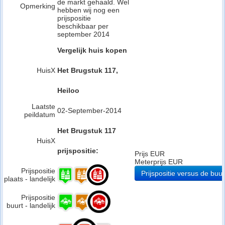
de markt gehaald. Wel
Opmerking
hebben wij nog een
prijspositie
beschikbaar per
september 2014
Vergelijk huis kopen
HuisX
Het Brugstuk 117,
Heiloo
Laatste
02-September-2014
peildatum
Het Brugstuk 117
HuisX
prijspositie:
Prijs EUR
Meterprijs EUR
Prijspositie
Prijspositie versus de buur
plaats - landelijk
Prijspositie
buurt - landelijk