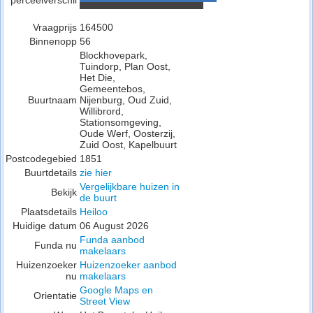
perceelverschil
Vraagprijs
164500
Binnenopp
56
Blockhovepark,
Tuindorp, Plan Oost,
Het Die,
Gemeentebos,
Buurtnaam
Nijenburg, Oud Zuid,
Willibrord,
Stationsomgeving,
Oude Werf, Oosterzij,
Zuid Oost, Kapelbuurt
Postcodegebied
1851
Buurtdetails
zie hier
Vergelijkbare huizen in
Bekijk
de buurt
Plaatsdetails
Heiloo
Huidige datum
06 August 2026
Funda aanbod
Funda nu
makelaars
Huizenzoeker
Huizenzoeker aanbod
nu
makelaars
Google Maps en
Orientatie
Street View