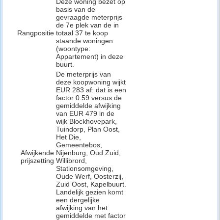
Deze woning bezet op
basis van de
gevraagde meterprijs
de 7e plek van de in
Rangpositie
totaal 37 te koop
staande woningen
(woontype:
Appartement) in deze
buurt.
De meterprijs van
deze koopwoning wijkt
EUR 283 af: dat is een
factor 0.59 versus de
gemiddelde afwijking
van EUR 479 in de
wijk Blockhovepark,
Tuindorp, Plan Oost,
Het Die,
Gemeentebos,
Afwijkende
Nijenburg, Oud Zuid,
prijszetting
Willibrord,
Stationsomgeving,
Oude Werf, Oosterzij,
Zuid Oost, Kapelbuurt.
Landelijk gezien komt
een dergelijke
afwijking van het
gemiddelde met factor