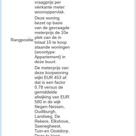
vraagprijs per
vierkante meter
woonoppervlak.
Deze woning
bezet op basis
van de gevraagde
meterprijs de 10e
plek van de in
Rangpositie
totaal 15 te koop
staande woningen
(woontype:
Appartement) in
deze buurt.
De meterprijs van
deze koopwoning
wijkt EUR 453 af:
dat is een factor
0.78 versus de
gemiddelde
afwijking van EUR
580 in de wijk
Negen-Nessen,
Oudtburgh,
Landweg, De
Rekere, Elkshove,
Saenegheest,
Tuin-en Oostdorp.
Deze te koop