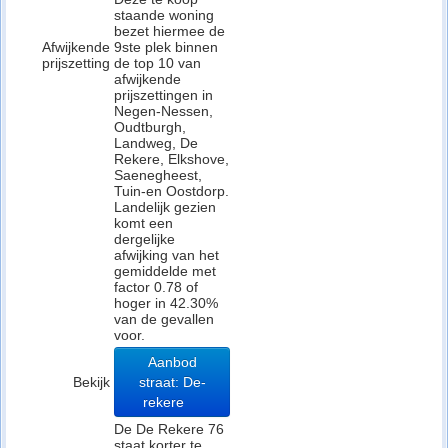
staande woning
bezet hiermee de
Afwijkende
9ste plek binnen
prijszetting
de top 10 van
afwijkende
prijszettingen in
Negen-Nessen,
Oudtburgh,
Landweg, De
Rekere, Elkshove,
Saenegheest,
Tuin-en Oostdorp.
Landelijk gezien
komt een
dergelijke
afwijking van het
gemiddelde met
factor 0.78 of
hoger in 42.30%
van de gevallen
voor.
Aanbod
Bekijk
straat: De-
rekere
De De Rekere 76
staat korter te