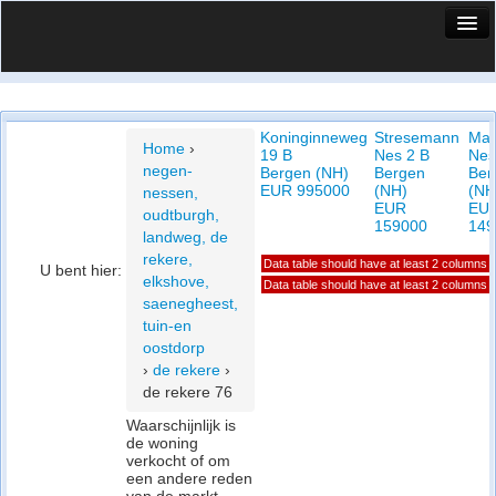
HuisX
Huis in vizier
Koninginneweg
Stresemann
Man
Vergelijk prijsposities - wijk
Home
›
19 B
Nes 2 B
Nes
negen-
Bergen (NH)
Bergen
Ber
Nieuws
EUR 995000
(NH)
(NH
nessen,
EUR
EU
oudtburgh,
Info
159000
149
landweg, de
rekere,
Data table should have at least 2 columns
Privacy beleid
U bent hier:
elkshove,
Data table should have at least 2 columns
saenegheest,
Cookie beleid
tuin-en
oostdorp
›
de rekere
›
de rekere 76
Waarschijnlijk is
de woning
verkocht of om
een andere reden