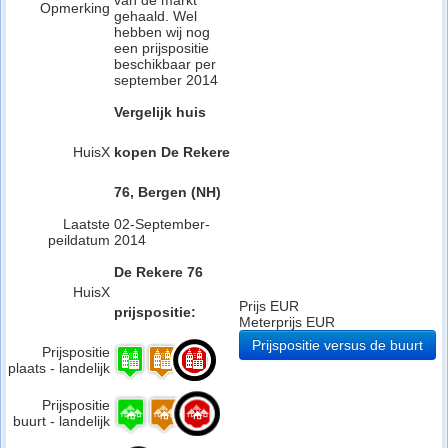
van de markt
Opmerking
gehaald. Wel
hebben wij nog
een prijspositie
beschikbaar per
september 2014
Vergelijk huis
HuisX
kopen De Rekere
76, Bergen (NH)
Laatste
02-September-
peildatum
2014
De Rekere 76
HuisX
Prijs EUR
prijspositie:
Meterprijs EUR
Prijspositie versus de buurt
Prijspositie
plaats - landelijk
Prijspositie
buurt - landelijk