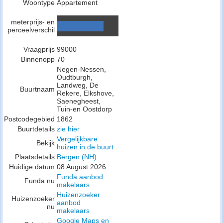
Woontype
Appartement
meterprijs- en
perceelverschil
Vraagprijs
99000
Binnenopp
70
Negen-Nessen,
Oudtburgh,
Landweg, De
Buurtnaam
Rekere, Elkshove,
Saenegheest,
Tuin-en Oostdorp
Postcodegebied
1862
Buurtdetails
zie hier
Vergelijkbare
Bekijk
huizen in de buurt
Plaatsdetails
Bergen (NH)
Huidige datum
08 August 2026
Funda aanbod
Funda nu
makelaars
Huizenzoeker
Huizenzoeker
aanbod
nu
makelaars
Google Maps en