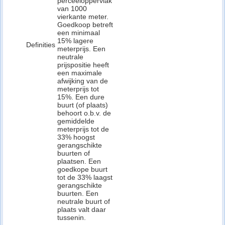
perceeloppervlak
van 1000
vierkante meter.
Goedkoop betreft
een minimaal
15% lagere
Definities
meterprijs. Een
neutrale
prijspositie heeft
een maximale
afwijking van de
meterprijs tot
15%. Een dure
buurt (of plaats)
behoort o.b.v. de
gemiddelde
meterprijs tot de
33% hoogst
gerangschikte
buurten of
plaatsen. Een
goedkope buurt
tot de 33% laagst
gerangschikte
buurten. Een
neutrale buurt of
plaats valt daar
tussenin.