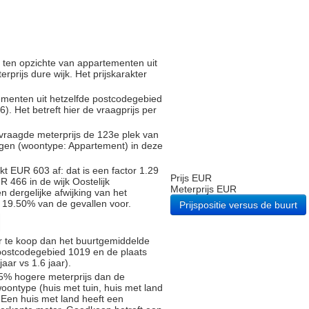
d ten opzichte van appartementen uit
rprijs dure wijk. Het prijskarakter
tementen uit hetzelfde postcodegebied
 Het betreft hier de vraagprijs per
vraagde meterprijs de 123e plek van
ngen (woontype: Appartement) in deze
t EUR 603 af: dat is een factor 1.29
Prijs EUR
 466 in de wijk Oostelijk
Meterprijs EUR
 dergelijke afwijking van het
n 19.50% van de gevallen voor.
Prijspositie versus de buurt
r te koop dan het buurtgemiddelde
 postcodegebied 1019 en de plaats
ar vs 1.6 jaar).
5% hogere meterprijs dan de
oontype (huis met tuin, huis met land
 Een huis met land heeft een