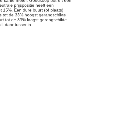
ierkante meter. Goedkoop betreft een
trale prijspositie heeft een
t 15%. Een dure buurt (of plaats)
js tot de 33% hoogst gerangschikte
rt tot de 33% laagst gerangschikte
alt daar tussenin.