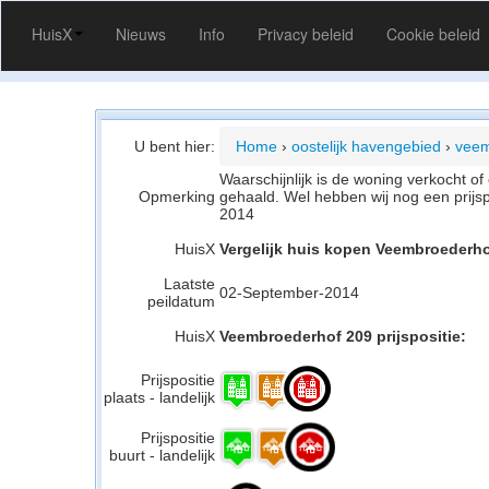
HuisX
Nieuws
Info
Privacy beleid
Cookie beleid
U bent hier:
Home
›
oostelijk havengebied
›
veem
Waarschijnlijk is de woning verkocht 
Opmerking
gehaald. Wel hebben wij nog een prijs
2014
HuisX
Vergelijk huis kopen Veembroederh
Laatste
02-September-2014
peildatum
HuisX
Veembroederhof 209 prijspositie:
Prijspositie
plaats - landelijk
Prijspositie
buurt - landelijk