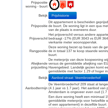
Prijspositie
woning - buurt
Bekijk
Prijshistorie
Dit appartement is bescheiden geprijs
Prijspositie
de buurt. De woning ligt in een qua mete
van de plaats is eveneens duur.
Het prijsverschil versus andere appar
Prijsverschil
bedraagt -17% (EUR 3043 vs EUR 3646).
vierkante meter woonoppervlak.
Deze woning bezet op basis van de ge
Rangpositie
de in totaal 137 te koop staande woni
buurt.
De meterprijs van deze koopwoning wijk
Afwijkende
versus de gemiddelde afwijking van EUR
prijszetting
Havengebied. Landelijk gezien komt een
gemiddelde met factor 1.29 of hoger i
Bekijk
Aanbod straat: Veembroederhof
De Veembroederhof 209 staat al lange
Aanbodtermijn
(4.1 jaar vs 1.7 jaar). Het aanbod van
Amsterdam is ongeveer even oud (1.7 ja
Een dure woning heeft een minimaal 1
gemiddelde meterprijs voor hetzelfde w
of een appartement) in dezelfde buurt.