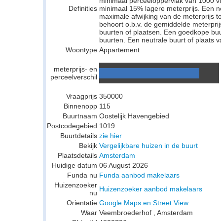
minimaal perceeloppervlak van 1000 v
Definities
minimaal 15% lagere meterprijs. Een neu
maximale afwijking van de meterprijs to
behoort o.b.v. de gemiddelde meterpri
buurten of plaatsen. Een goedkope buu
buurten. Een neutrale buurt of plaats v
Woontype
Appartement
meterprijs- en
perceelverschil
Vraagprijs
350000
Binnenopp
115
Buurtnaam
Oostelijk Havengebied
Postcodegebied
1019
Buurtdetails
zie hier
Bekijk
Vergelijkbare huizen in de buurt
Plaatsdetails
Amsterdam
Huidige datum
06 August 2026
Funda nu
Funda aanbod makelaars
Huizenzoeker
Huizenzoeker aanbod makelaars
nu
Orientatie
Google Maps en Street View
Waar
Veembroederhof , Amsterdam