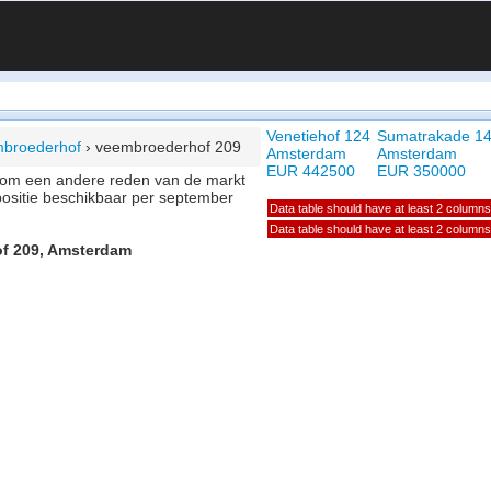
Venetiehof 124
Sumatrakade 1
broederhof
›
veembroederhof 209
Amsterdam
Amsterdam
EUR 442500
EUR 350000
of om een andere reden van de markt
positie beschikbaar per september
Data table should have at least 2 columns
Data table should have at least 2 columns
of 209, Amsterdam