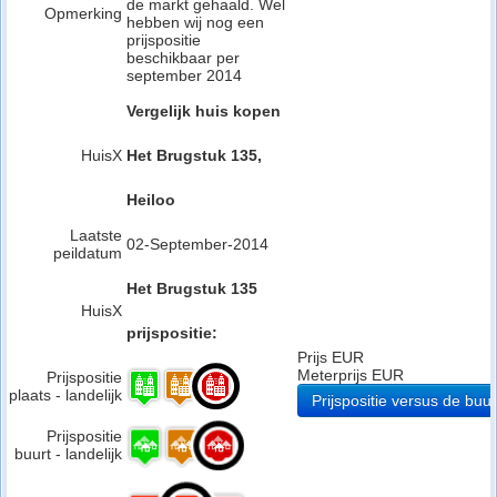
de markt gehaald. Wel
Opmerking
hebben wij nog een
prijspositie
beschikbaar per
september 2014
Vergelijk huis kopen
HuisX
Het Brugstuk 135,
Heiloo
Laatste
02-September-2014
peildatum
Het Brugstuk 135
HuisX
prijspositie:
Prijs EUR
Meterprijs EUR
Prijspositie
plaats - landelijk
Prijspositie versus de buur
Prijspositie
buurt - landelijk