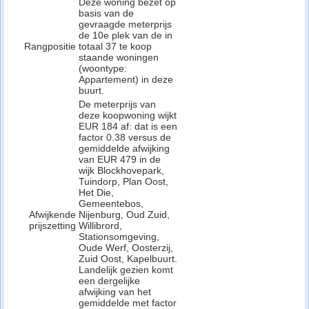
Deze woning bezet op
basis van de
gevraagde meterprijs
de 10e plek van de in
Rangpositie
totaal 37 te koop
staande woningen
(woontype:
Appartement) in deze
buurt.
De meterprijs van
deze koopwoning wijkt
EUR 184 af: dat is een
factor 0.38 versus de
gemiddelde afwijking
van EUR 479 in de
wijk Blockhovepark,
Tuindorp, Plan Oost,
Het Die,
Gemeentebos,
Afwijkende
Nijenburg, Oud Zuid,
prijszetting
Willibrord,
Stationsomgeving,
Oude Werf, Oosterzij,
Zuid Oost, Kapelbuurt.
Landelijk gezien komt
een dergelijke
afwijking van het
gemiddelde met factor