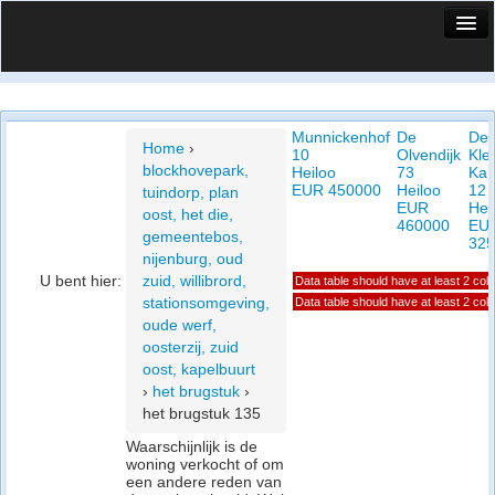
HuisX
Huis in vizier
Munnickenhof
De
De
Vergelijk prijsposities - wijk
Home
›
10
Olvendijk
Kle
blockhovepark,
Heiloo
73
Ka
Nieuws
EUR 450000
Heiloo
12
tuindorp, plan
EUR
Hei
oost, het die,
Info
460000
EU
gemeentebos,
325
nijenburg, oud
Privacy beleid
U bent hier:
zuid, willibrord,
Data table should have at least 2 co
stationsomgeving,
Data table should have at least 2 co
Cookie beleid
oude werf,
oosterzij, zuid
oost, kapelbuurt
›
het brugstuk
›
het brugstuk 135
Waarschijnlijk is de
woning verkocht of om
een andere reden van