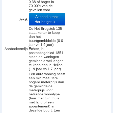
0.38 of hoger in
70.00% van de
gevallen voor.
Aanbod straat:
Bekijk
Het-brugstuk
De Het Brugstuk 135
staat korter te koop
dan het
buurtgemiddelde (0.0
jaar vs 1.9 jaar).
Aanbodtermijn
Echter, in
postcodegebied 1851
staan de woningen
gemiddeld wel langer
te koop dan in Heiloo
(1.9 jaar vs 1.7 jaar).
Een dure woning heeft
een minimaal 15%
hogere meterprijs dan
de gemiddelde
meterprijs voor
hetzelfde woontype
(huis met tuin, huis
met land of een
appartement) in
dezelfde buurt. Een