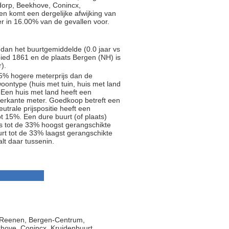
orp, Beekhove, Conincx,
en komt een dergelijke afwijking van
r in 16.00% van de gevallen voor.
p dan het buurtgemiddelde (0.0 jaar vs
ied 1861 en de plaats Bergen (NH) is
).
5% hogere meterprijs dan de
oontype (huis met tuin, huis met land
 Een huis met land heeft een
ierkante meter. Goedkoop betreft een
trale prijspositie heeft een
t 15%. Een dure buurt (of plaats)
js tot de 33% hoogst gerangschikte
rt tot de 33% laagst gerangschikte
alt daar tussenin.
 Reenen, Bergen-Centrum,
ove, Conincx, Kruidenbuurt,