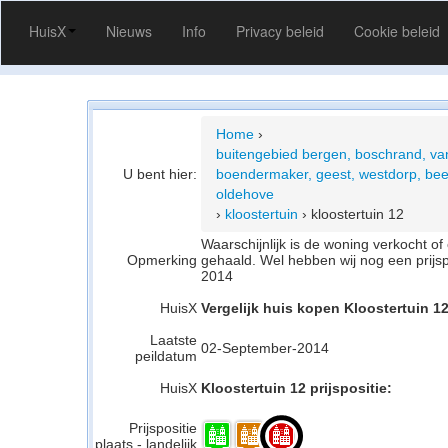
HuisX
Nieuws
Info
Privacy beleid
Cookie beleid
Home
›
buitengebied bergen, boschrand, va
U bent hier:
boendermaker, geest, westdorp, bee
oldehove
›
kloostertuin
›
kloostertuin 12
Waarschijnlijk is de woning verkocht 
Opmerking
gehaald. Wel hebben wij nog een prijs
2014
HuisX
Vergelijk huis kopen Kloostertuin 1
Laatste
02-September-2014
peildatum
HuisX
Kloostertuin 12 prijspositie:
Prijspositie
plaats - landelijk