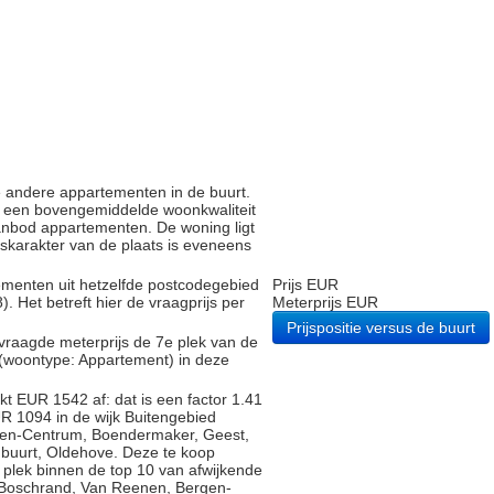
e andere appartementen in de buurt.
 een bovengemiddelde woonkwaliteit
anbod appartementen. De woning ligt
ijskarakter van de plaats is eveneens
tementen uit hetzelfde postcodegebied
Prijs EUR
Het betreft hier de vraagprijs per
Meterprijs EUR
Prijspositie versus de buurt
vraagde meterprijs de 7e plek van de
 (woontype: Appartement) in deze
t EUR 1542 af: dat is een factor 1.41
R 1094 in de wijk Buitengebied
gen-Centrum, Boendermaker, Geest,
buurt, Oldehove. Deze te koop
plek binnen de top 10 van afwijkende
, Boschrand, Van Reenen, Bergen-