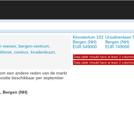
Kloostertuin 102
Ursulinenlaan 
Bergen (NH)
Bergen (NH)
n reenen, bergen-centrum,
EUR 549000
EUR 749000
khove, conincx, kruidenbuurt,
Data table should have at least 2 columns
Data table should have at least 2 columns
of om een andere reden van de markt
positie beschikbaar per september
2, Bergen (NH)