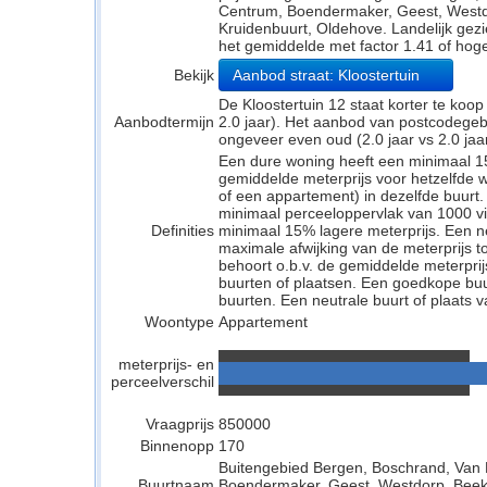
Centrum, Boendermaker, Geest, Westd
Kruidenbuurt, Oldehove. Landelijk gezi
het gemiddelde met factor 1.41 of hoge
Bekijk
Aanbod straat: Kloostertuin
De Kloostertuin 12 staat korter te koo
Aanbodtermijn
2.0 jaar). Het aanbod van postcodegeb
ongeveer even oud (2.0 jaar vs 2.0 jaar
Een dure woning heeft een minimaal 1
gemiddelde meterprijs voor hetzelfde w
of een appartement) in dezelfde buurt.
minimaal perceeloppervlak van 1000 v
Definities
minimaal 15% lagere meterprijs. Een neu
maximale afwijking van de meterprijs to
behoort o.b.v. de gemiddelde meterpri
buurten of plaatsen. Een goedkope buu
buurten. Een neutrale buurt of plaats v
Woontype
Appartement
meterprijs- en
perceelverschil
Vraagprijs
850000
Binnenopp
170
Buitengebied Bergen, Boschrand, Van
Buurtnaam
Boendermaker, Geest, Westdorp, Beekh