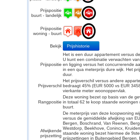
Prijspositie
buurt - landelijk
Prijspositie
woning - buurt
Bekijk
Prijshistorie
Het is een duur appartement versus d
U kunt een combinatie verwachten van
Prijspositie
en ligging versus het concurrerende a
in een qua meterprijs dure wijk. Het pr
duur.
Het prijsverschil versus andere appar
Prijsverschil
bedraagt 45% (EUR 5000 vs EUR 3458). 
vierkante meter woonoppervlak.
Deze woning bezet op basis van de ge
Rangpositie
in totaal 62 te koop staande woningen
buurt.
De meterprijs van deze koopwoning wijk
versus de gemiddelde afwijking van EU
Bergen, Boschrand, Van Reenen, Ber
Westdorp, Beekhove, Conincx, Kruiden
Afwijkende
staande woning bezet hiermee de 9ste 
prijszetting
prijszettingen in Buitengebied Bergen