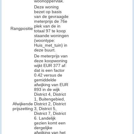
woonoppervlak.
Deze woning
bezet op basis
van de gevraagde
meterprijs de 76e
plek van de in
Rangpositie
totaal 97 te koop
staande woningen
(woontype:
Huis_met_tuin) in
deze buurt.
De meterprijs van
deze koopwoning
wijkt EUR 377 af:
dat is een factor
0.42 versus de
gemiddelde
afwijking van EUR
893 in de wijk
District 4, District
1, Buitengebied,
Afwijkende
District 2, District
prijszetting
3, District 5,
District 7, District
6. Landelijk
gezien komt een
dergelijke
afwijking van het