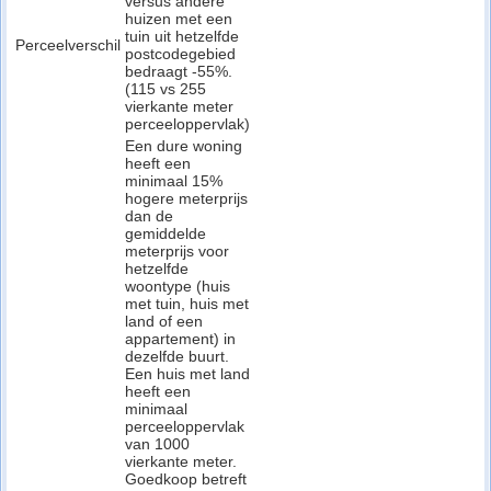
versus andere
huizen met een
tuin uit hetzelfde
Perceelverschil
postcodegebied
bedraagt -55%.
(115 vs 255
vierkante meter
perceeloppervlak)
Een dure woning
heeft een
minimaal 15%
hogere meterprijs
dan de
gemiddelde
meterprijs voor
hetzelfde
woontype (huis
met tuin, huis met
land of een
appartement) in
dezelfde buurt.
Een huis met land
heeft een
minimaal
perceeloppervlak
van 1000
vierkante meter.
Goedkoop betreft