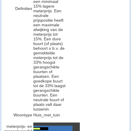
een minimaal
15% lagere
Definities
meterprijs. Een
neutrale
prijspositie heeft
een maximale
afwijking van de
meterprijs tot
15%. Een dure
buurt (of plaats)
behoort o.b.v. de
gemiddelde
meterprijs tot de
33% hoogst
gerangschikte
buurten of
plaatsen. Een
goedkope buurt
tot de 33% laagst
gerangschikte
buurten. Een
neutrale buurt of
plaats valt daar
tussenin.
Woontype
Huis_met_tuin
meterprijs- en