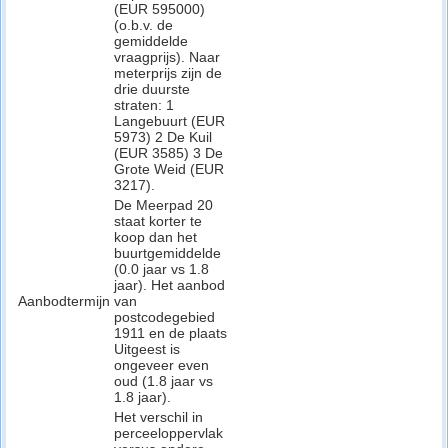
(EUR 595000)
(o.b.v. de
gemiddelde
vraagprijs). Naar
meterprijs zijn de
drie duurste
straten: 1
Langebuurt (EUR
5973) 2 De Kuil
(EUR 3585) 3 De
Grote Weid (EUR
3217).
De Meerpad 20
staat korter te
koop dan het
buurtgemiddelde
(0.0 jaar vs 1.8
jaar). Het aanbod
Aanbodtermijn
van
postcodegebied
1911 en de plaats
Uitgeest is
ongeveer even
oud (1.8 jaar vs
1.8 jaar).
Het verschil in
perceeloppervlak