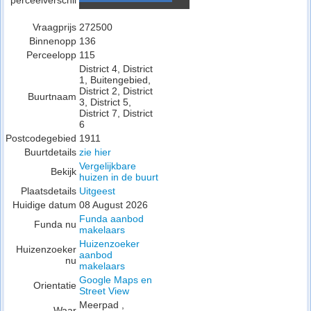
perceelverschil
Vraagprijs
272500
Binnenopp
136
Perceelopp
115
District 4, District
1, Buitengebied,
District 2, District
Buurtnaam
3, District 5,
District 7, District
6
Postcodegebied
1911
Buurtdetails
zie hier
Vergelijkbare
Bekijk
huizen in de buurt
Plaatsdetails
Uitgeest
Huidige datum
08 August 2026
Funda aanbod
Funda nu
makelaars
Huizenzoeker
Huizenzoeker
aanbod
nu
makelaars
Google Maps en
Orientatie
Street View
Meerpad ,
Waar