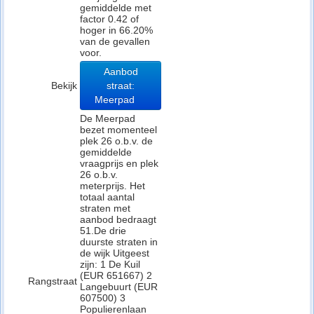
gemiddelde met
factor 0.42 of
hoger in 66.20%
van de gevallen
voor.
Aanbod
Bekijk
straat:
Meerpad
De Meerpad
bezet momenteel
plek 26 o.b.v. de
gemiddelde
vraagprijs en plek
26 o.b.v.
meterprijs. Het
totaal aantal
straten met
aanbod bedraagt
51.De drie
duurste straten in
de wijk Uitgeest
zijn: 1 De Kuil
(EUR 651667) 2
Rangstraat
Langebuurt (EUR
607500) 3
Populierenlaan