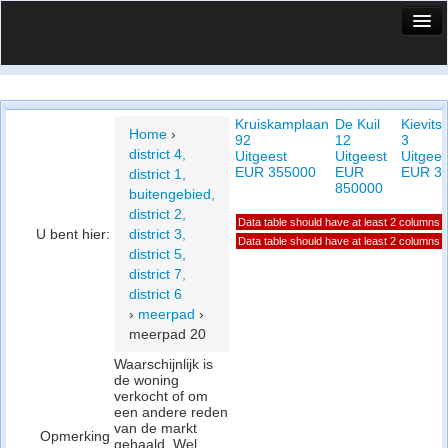
HuisX
Huis in vizier
Kruiskamplaan
De Kuil
Kievits
Vergelijk prijsposities - wijk
Home
›
92
12
3
district 4,
Uitgeest
Uitgeest
Uitgees
Nieuws
EUR 355000
EUR
EUR 3
district 1,
850000
buitengebied,
Info
district 2,
Data table should have at least 2 columns
U bent hier:
district 3,
Privacy beleid
Data table should have at least 2 columns
district 5,
district 7,
Cookie beleid
district 6
›
meerpad
›
meerpad 20
Waarschijnlijk is
de woning
verkocht of om
een andere reden
van de markt
Opmerking
gehaald. Wel