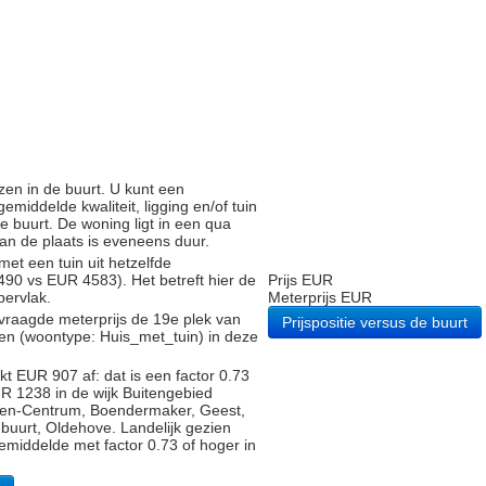
zen in de buurt. U kunt een
iddelde kwaliteit, ligging en/of tuin
e buurt. De woning ligt in een qua
 van de plaats is eveneens duur.
met een tuin uit hetzelfde
0 vs EUR 4583). Het betreft hier de
Prijs EUR
pervlak.
Meterprijs EUR
vraagde meterprijs de 19e plek van
Prijspositie versus de buurt
gen (woontype: Huis_met_tuin) in deze
t EUR 907 af: dat is een factor 0.73
R 1238 in de wijk Buitengebied
gen-Centrum, Boendermaker, Geest,
uurt, Oldehove. Landelijk gezien
gemiddelde met factor 0.73 of hoger in