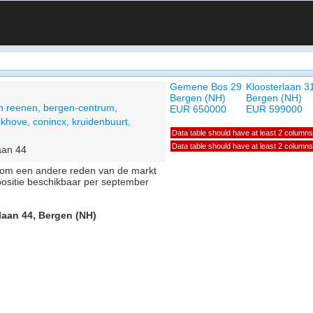
Gemene Bos 29
Kloosterlaan 3
Bergen (NH)
Bergen (NH)
n reenen, bergen-centrum,
EUR 650000
EUR 599000
khove, conincx, kruidenbuurt,
Data table should have at least 2 columns
Data table should have at least 2 columns
aan 44
of om een andere reden van de markt
positie beschikbaar per september
laan 44, Bergen (NH)