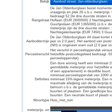
Bekijk
Aanbod straat: Jan-oldenburglaan
De Jan Oldenburglaan bezet momenteel
vraagprijs en plek 26 o.b.v. meterprijs
bedraagt 52.De drie duurste straten in 
Rangstraat
Hoflaan (EUR 2600000) 2 Nachtegalen
Guurtjeslaan (EUR 1365000) (o.b.v. de
meterprijs zijn de drie duurste strate
Nachtegalenlaantje (EUR 7450) 3 Guur
De Jan Oldenburglaan 44 staat korter 
Aanbodtermijn
jaar vs 2.0 jaar). Het aanbod van pos
(NH) is ongeveer even oud (2.0 jaar vs 
Het verschil in perceeloppervlak versu
Perceelverschil
hetzelfde postcodegebied bedraagt -59
perceeloppervlak)
Een dure woning heeft een minimaal 1
gemiddelde meterprijs voor hetzelfde w
of een appartement) in dezelfde buurt.
minimaal perceeloppervlak van 1000 v
Definities
minimaal 15% lagere meterprijs. Een neu
maximale afwijking van de meterprijs to
behoort o.b.v. de gemiddelde meterpri
buurten of plaatsen. Een goedkope buu
buurten. Een neutrale buurt of plaats v
Woontype
Huis_met_tuin
meterprijs- en