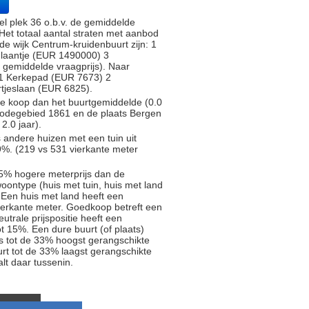
 plek 36 o.b.v. de gemiddelde
. Het totaal aantal straten met aanbod
de wijk Centrum-kruidenbuurt zijn: 1
laantje (EUR 1490000) 3
 gemiddelde vraagprijs). Naar
n: 1 Kerkepad (EUR 7673) 2
tjeslaan (EUR 6825).
te koop dan het buurtgemiddelde (0.0
tcodegebied 1861 en de plaats Bergen
2.0 jaar).
s andere huizen met een tuin uit
%. (219 vs 531 vierkante meter
5% hogere meterprijs dan de
oontype (huis met tuin, huis met land
 Een huis met land heeft een
ierkante meter. Goedkoop betreft een
trale prijspositie heeft een
t 15%. Een dure buurt (of plaats)
js tot de 33% hoogst gerangschikte
rt tot de 33% laagst gerangschikte
alt daar tussenin.