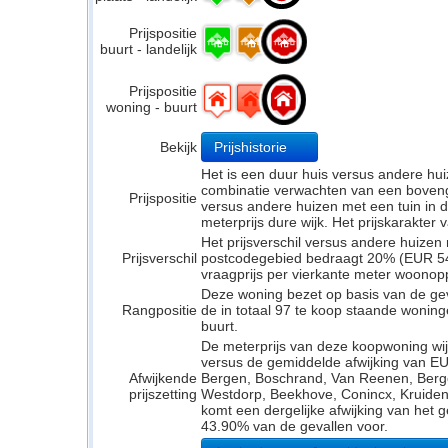
Prijspositie
buurt - landelijk
Prijspositie
woning - buurt
Bekijk
Prijshistorie
Het is een duur huis versus andere hui
combinatie verwachten van een bovengem
Prijspositie
versus andere huizen met een tuin in d
meterprijs dure wijk. Het prijskarakter
Het prijsverschil versus andere huizen 
Prijsverschil
postcodegebied bedraagt 20% (EUR 549
vraagprijs per vierkante meter woonop
Deze woning bezet op basis van de ge
Rangpositie
de in totaal 97 te koop staande wonin
buurt.
De meterprijs van deze koopwoning wijk
versus de gemiddelde afwijking van EU
Afwijkende
Bergen, Boschrand, Van Reenen, Ber
prijszetting
Westdorp, Beekhove, Conincx, Kruidenb
komt een dergelijke afwijking van het 
43.90% van de gevallen voor.