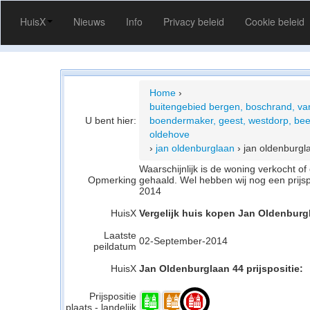
HuisX
Nieuws
Info
Privacy beleid
Cookie beleid
Home
›
buitengebied bergen, boschrand, va
U bent hier:
boendermaker, geest, westdorp, bee
oldehove
›
jan oldenburglaan
›
jan oldenburgl
Waarschijnlijk is de woning verkocht 
Opmerking
gehaald. Wel hebben wij nog een prijs
2014
HuisX
Vergelijk huis kopen Jan Oldenburg
Laatste
02-September-2014
peildatum
HuisX
Jan Oldenburglaan 44 prijspositie:
Prijspositie
plaats - landelijk