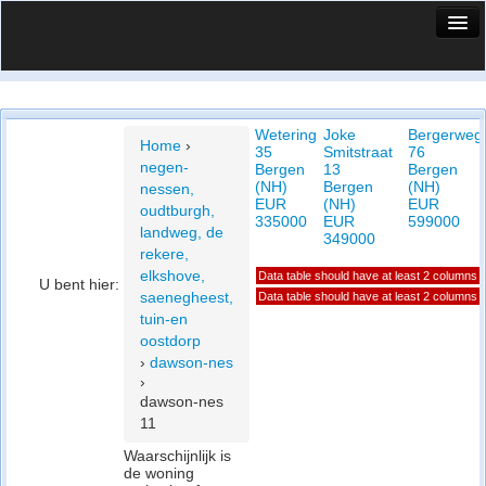
HuisX
Huis in vizier
Wetering
Joke
Bergerweg
Vergelijk prijsposities - wijk
Home
›
35
Smitstraat
76
negen-
Bergen
13
Bergen
Nieuws
(NH)
Bergen
(NH)
nessen,
EUR
(NH)
EUR
oudtburgh,
Info
335000
EUR
599000
landweg, de
349000
rekere,
Privacy beleid
elkshove,
Data table should have at least 2 columns
U bent hier:
saenegheest,
Data table should have at least 2 columns
Cookie beleid
tuin-en
oostdorp
›
dawson-nes
›
dawson-nes
11
Waarschijnlijk is
de woning