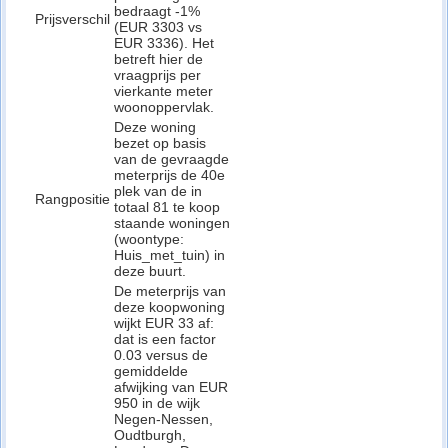
bedraagt -1%
Prijsverschil
(EUR 3303 vs
EUR 3336). Het
betreft hier de
vraagprijs per
vierkante meter
woonoppervlak.
Deze woning
bezet op basis
van de gevraagde
meterprijs de 40e
plek van de in
Rangpositie
totaal 81 te koop
staande woningen
(woontype:
Huis_met_tuin) in
deze buurt.
De meterprijs van
deze koopwoning
wijkt EUR 33 af:
dat is een factor
0.03 versus de
gemiddelde
afwijking van EUR
950 in de wijk
Negen-Nessen,
Oudtburgh,