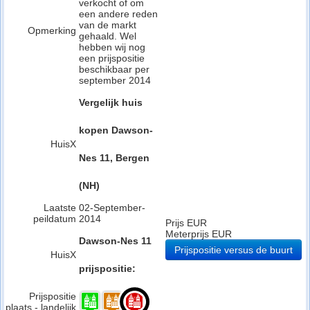
verkocht of om
een andere reden
van de markt
Opmerking
gehaald. Wel
hebben wij nog
een prijspositie
beschikbaar per
september 2014
Vergelijk huis
kopen Dawson-
HuisX
Nes 11, Bergen
(NH)
Laatste
02-September-
peildatum
2014
Prijs EUR
Meterprijs EUR
Dawson-Nes 11
Prijspositie versus de buurt
HuisX
prijspositie:
Prijspositie
plaats - landelijk