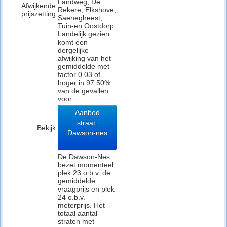
Landweg, De
Afwijkende
Rekere, Elkshove,
prijszetting
Saenegheest,
Tuin-en Oostdorp.
Landelijk gezien
komt een
dergelijke
afwijking van het
gemiddelde met
factor 0.03 of
hoger in 97.50%
van de gevallen
voor.
Aanbod
straat:
Bekijk
Dawson-nes
De Dawson-Nes
bezet momenteel
plek 23 o.b.v. de
gemiddelde
vraagprijs en plek
24 o.b.v.
meterprijs. Het
totaal aantal
straten met