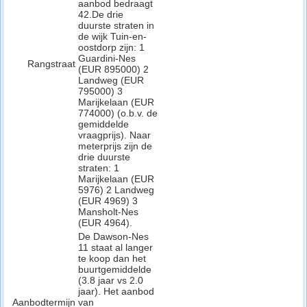
aanbod bedraagt
42.De drie
duurste straten in
de wijk Tuin-en-
oostdorp zijn: 1
Guardini-Nes
Rangstraat
(EUR 895000) 2
Landweg (EUR
795000) 3
Marijkelaan (EUR
774000) (o.b.v. de
gemiddelde
vraagprijs). Naar
meterprijs zijn de
drie duurste
straten: 1
Marijkelaan (EUR
5976) 2 Landweg
(EUR 4969) 3
Mansholt-Nes
(EUR 4964).
De Dawson-Nes
11 staat al langer
te koop dan het
buurtgemiddelde
(3.8 jaar vs 2.0
jaar). Het aanbod
Aanbodtermijn
van