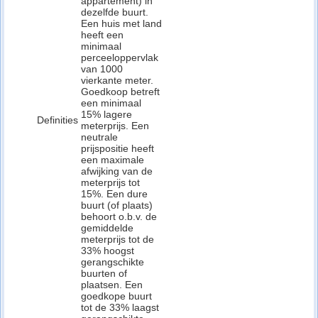
appartement) in
dezelfde buurt.
Een huis met land
heeft een
minimaal
perceeloppervlak
van 1000
vierkante meter.
Goedkoop betreft
een minimaal
15% lagere
Definities
meterprijs. Een
neutrale
prijspositie heeft
een maximale
afwijking van de
meterprijs tot
15%. Een dure
buurt (of plaats)
behoort o.b.v. de
gemiddelde
meterprijs tot de
33% hoogst
gerangschikte
buurten of
plaatsen. Een
goedkope buurt
tot de 33% laagst