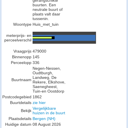
gerangschikte
buurten. Een
neutrale buurt of
plaats valt daar
tussenin.
Woontype
Huis_met_tuin
meterprijs- en
perceelverschil
Vraagprijs
479000
Binnenopp
145
Perceelopp
336
Negen-Nessen,
Oudtburgh,
Landweg, De
Buurtnaam
Rekere, Elkshove,
Saenegheest,
Tuin-en Oostdorp
Postcodegebied
1862
Buurtdetails
zie hier
Vergelijkbare
Bekijk
huizen in de buurt
Plaatsdetails
Bergen (NH)
Huidige datum
08 August 2026