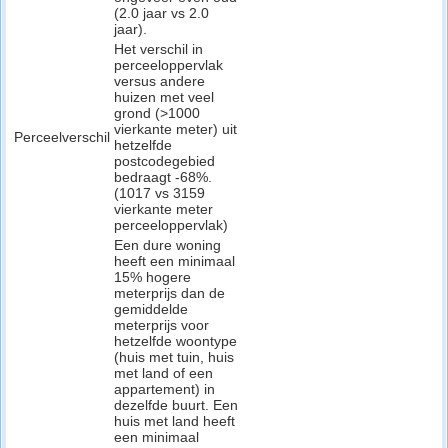
(2.0 jaar vs 2.0
jaar).
Het verschil in
perceeloppervlak
versus andere
huizen met veel
grond (>1000
vierkante meter) uit
Perceelverschil
hetzelfde
postcodegebied
bedraagt -68%.
(1017 vs 3159
vierkante meter
perceeloppervlak)
Een dure woning
heeft een minimaal
15% hogere
meterprijs dan de
gemiddelde
meterprijs voor
hetzelfde woontype
(huis met tuin, huis
met land of een
appartement) in
dezelfde buurt. Een
huis met land heeft
een minimaal