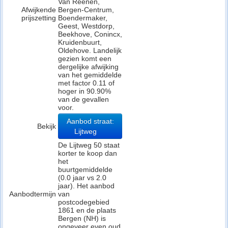
Van Reenen,
Afwijkende
Bergen-Centrum,
prijszetting
Boendermaker,
Geest, Westdorp,
Beekhove, Conincx,
Kruidenbuurt,
Oldehove. Landelijk
gezien komt een
dergelijke afwijking
van het gemiddelde
met factor 0.11 of
hoger in 90.90%
van de gevallen
voor.
Aanbod straat:
Bekijk
Lijtweg
De Lijtweg 50 staat
korter te koop dan
het
buurtgemiddelde
(0.0 jaar vs 2.0
jaar). Het aanbod
Aanbodtermijn
van
postcodegebied
1861 en de plaats
Bergen (NH) is
ongeveer even oud