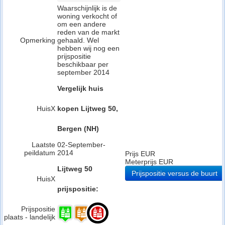
Waarschijnlijk is de
woning verkocht of
om een andere
reden van de markt
Opmerking
gehaald. Wel
hebben wij nog een
prijspositie
beschikbaar per
september 2014
Vergelijk huis
HuisX
kopen Lijtweg 50,
Bergen (NH)
Laatste
02-September-
peildatum
2014
Prijs EUR
Meterprijs EUR
Lijtweg 50
Prijspositie versus de buurt
HuisX
prijspositie:
Prijspositie
plaats - landelijk