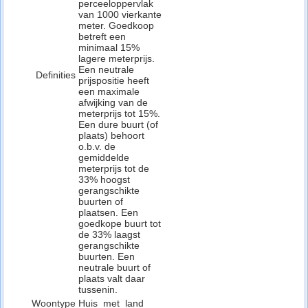
perceeloppervlak
van 1000 vierkante
meter. Goedkoop
betreft een
minimaal 15%
lagere meterprijs.
Een neutrale
Definities
prijspositie heeft
een maximale
afwijking van de
meterprijs tot 15%.
Een dure buurt (of
plaats) behoort
o.b.v. de
gemiddelde
meterprijs tot de
33% hoogst
gerangschikte
buurten of
plaatsen. Een
goedkope buurt tot
de 33% laagst
gerangschikte
buurten. Een
neutrale buurt of
plaats valt daar
tussenin.
Woontype
Huis_met_land