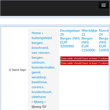
HuisX
Huis in vizier
Eeuwigelaan
Wiertdijkje
Noordl
Vergelijk prijsposities - wijk
Home
›
25
11
24
buitengebied
Bergen (NH)
Bergen
Berge
Nieuws
EUR
(NH)
(NH)
bergen,
3200000
EUR
EUR
boschrand,
Info
2150000
14950
van reenen,
bergen-
Data table should have at least 2 column
Privacy beleid
centrum,
Data table should have at least 2 column
boendermaker,
Cookie beleid
U bent hier:
geest,
westdorp,
beekhove,
conincx,
kruidenbuurt,
oldehove
›
lijtweg
›
lijtweg 50