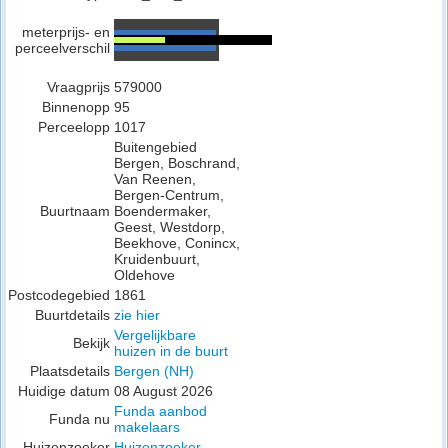
meterprijs- en
perceelverschil
Vraagprijs
579000
Binnenopp
95
Perceelopp
1017
Buitengebied
Bergen, Boschrand,
Van Reenen,
Bergen-Centrum,
Buurtnaam
Boendermaker,
Geest, Westdorp,
Beekhove, Conincx,
Kruidenbuurt,
Oldehove
Postcodegebied
1861
Buurtdetails
zie hier
Vergelijkbare
Bekijk
huizen in de buurt
Plaatsdetails
Bergen (NH)
Huidige datum
08 August 2026
Funda aanbod
Funda nu
makelaars
Huizenzoeker
Huizenzoeker