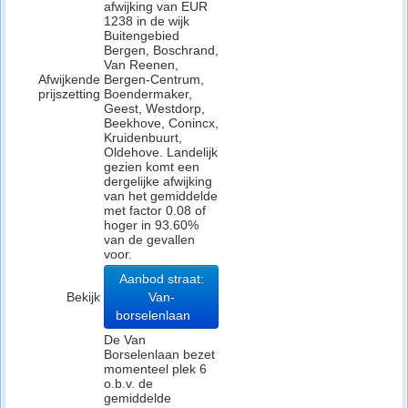
afwijking van EUR
1238 in de wijk
Buitengebied
Bergen, Boschrand,
Van Reenen,
Afwijkende
Bergen-Centrum,
prijszetting
Boendermaker,
Geest, Westdorp,
Beekhove, Conincx,
Kruidenbuurt,
Oldehove. Landelijk
gezien komt een
dergelijke afwijking
van het gemiddelde
met factor 0.08 of
hoger in 93.60%
van de gevallen
voor.
Aanbod straat:
Bekijk
Van-
borselenlaan
De Van
Borselenlaan bezet
momenteel plek 6
o.b.v. de
gemiddelde