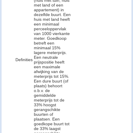
(huis met tuin, huis
met land of een
appartement) in
dezelfde buurt. Een
huis met land heeft
een minimaal
perceeloppervlak
van 1000 vierkante
meter. Goedkoop
betreft een
minimaal 15%
lagere meterprijs.
Een neutrale
Definities
prijspositie heeft
een maximale
afwijking van de
meterprijs tot 15%.
Een dure buurt (of
plaats) behoort
o.b.v. de
gemiddelde
meterprijs tot de
33% hoogst
gerangschikte
buurten of
plaatsen. Een
goedkope buurt tot
de 33% laagst