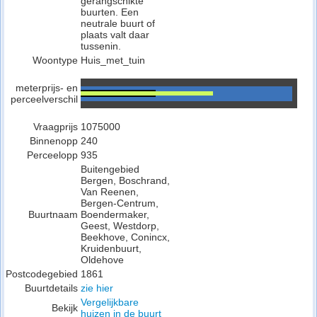
gerangschikte
buurten. Een
neutrale buurt of
plaats valt daar
tussenin.
Woontype
Huis_met_tuin
meterprijs- en
perceelverschil
Vraagprijs
1075000
Binnenopp
240
Perceelopp
935
Buitengebied
Bergen, Boschrand,
Van Reenen,
Bergen-Centrum,
Buurtnaam
Boendermaker,
Geest, Westdorp,
Beekhove, Conincx,
Kruidenbuurt,
Oldehove
Postcodegebied
1861
Buurtdetails
zie hier
Vergelijkbare
Bekijk
huizen in de buurt