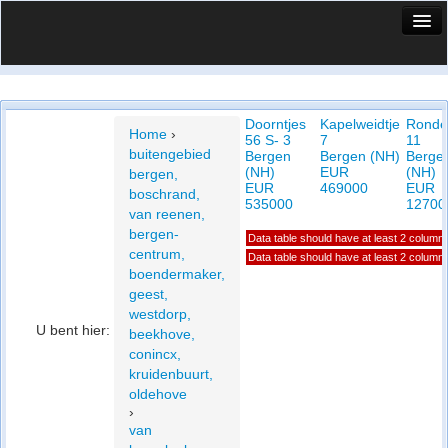
HuisX
Huis in vizier
Doorntjes
Kapelweidtje
Ronde
Vergelijk prijsposities - wijk
Home
›
56 S- 3
7
11
buitengebied
Bergen
Bergen (NH)
Berge
Nieuws
(NH)
EUR
(NH)
bergen,
EUR
469000
EUR
boschrand,
Info
535000
12700
van reenen,
bergen-
Data table should have at least 2 column
Privacy beleid
centrum,
Data table should have at least 2 column
boendermaker,
Cookie beleid
geest,
westdorp,
U bent hier:
beekhove,
conincx,
kruidenbuurt,
oldehove
›
van