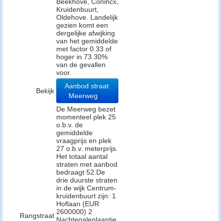
Beekhove, Conincx,
Kruidenbuurt,
Oldehove. Landelijk
gezien komt een
dergelijke afwijking
van het gemiddelde
met factor 0.33 of
hoger in 73.30%
van de gevallen
voor.
Aanbod straat:
Bekijk
Meerweg
De Meerweg bezet
momenteel plek 25
o.b.v. de
gemiddelde
vraagprijs en plek
27 o.b.v. meterprijs.
Het totaal aantal
straten met aanbod
bedraagt 52.De
drie duurste straten
in de wijk Centrum-
kruidenbuurt zijn: 1
Hoflaan (EUR
2600000) 2
Rangstraat
Nachtegalenlaantje