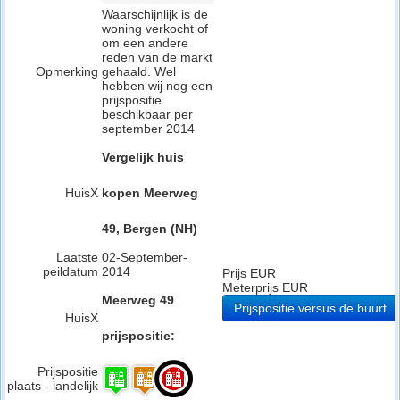
Waarschijnlijk is de
woning verkocht of
om een andere
reden van de markt
Opmerking
gehaald. Wel
hebben wij nog een
prijspositie
beschikbaar per
september 2014
Vergelijk huis
HuisX
kopen Meerweg
49, Bergen (NH)
Laatste
02-September-
peildatum
2014
Prijs EUR
Meterprijs EUR
Meerweg 49
Prijspositie versus de buurt
HuisX
prijspositie:
Prijspositie
plaats - landelijk