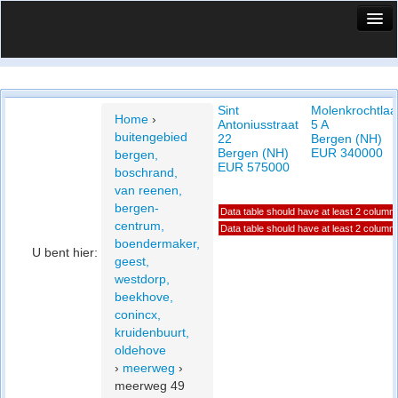
HuisX
Huis in vizier
Sint
Molenkrochtlaa
Vergelijk prijsposities - wijk
Home
›
Antoniusstraat
5 A
buitengebied
22
Bergen (NH)
Nieuws
Bergen (NH)
EUR 340000
bergen,
EUR 575000
boschrand,
Info
van reenen,
bergen-
Data table should have at least 2 column
Privacy beleid
centrum,
Data table should have at least 2 column
boendermaker,
Cookie beleid
U bent hier:
geest,
westdorp,
beekhove,
conincx,
kruidenbuurt,
oldehove
›
meerweg
›
meerweg 49