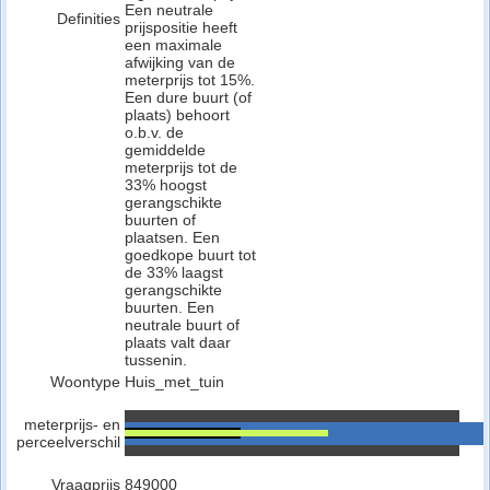
Een neutrale
Definities
prijspositie heeft
een maximale
afwijking van de
meterprijs tot 15%.
Een dure buurt (of
plaats) behoort
o.b.v. de
gemiddelde
meterprijs tot de
33% hoogst
gerangschikte
buurten of
plaatsen. Een
goedkope buurt tot
de 33% laagst
gerangschikte
buurten. Een
neutrale buurt of
plaats valt daar
tussenin.
Woontype
Huis_met_tuin
meterprijs- en
perceelverschil
Vraagprijs
849000