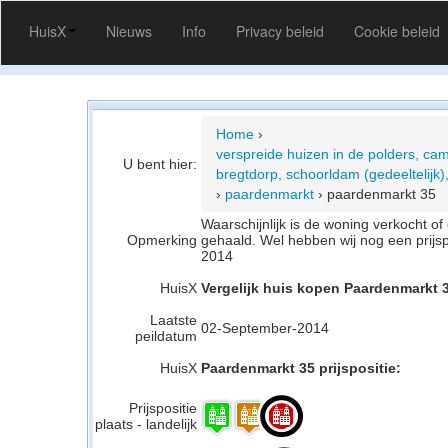
HuisX
Nieuws
Info
Privacy beleid
Cookie beleid
Home
›
verspreide huizen in de polders, cam
U bent hier:
bregtdorp, schoorldam (gedeeltelijk)
›
paardenmarkt
›
paardenmarkt 35
Waarschijnlijk is de woning verkocht 
Opmerking
gehaald. Wel hebben wij nog een prijs
2014
HuisX
Vergelijk huis kopen Paardenmarkt 
Laatste
02-September-2014
peildatum
HuisX
Paardenmarkt 35 prijspositie:
Prijspositie
plaats - landelijk