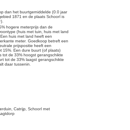
op dan het buurtgemiddelde (0.0 jaar
gebied 1871 en de plaats Schoorl is
).
5% hogere meterprijs dan de
oontype (huis met tuin, huis met land
 Een huis met land heeft een
ierkante meter. Goedkoop betreft een
trale prijspositie heeft een
t 15%. Een dure buurt (of plaats)
js tot de 33% hoogst gerangschikte
rt tot de 33% laagst gerangschikte
alt daar tussenin.
rduin, Catrijp, Schoorl met
Aagtdorp