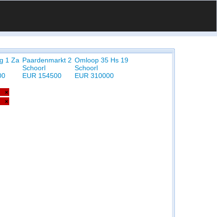
g 1 Za
Paardenmarkt 2
Omloop 35 Hs 19
Schoorl
Schoorl
00
EUR 154500
EUR 310000
×
×