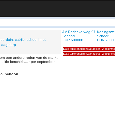
J A Radeckerweg 97
Koningswe
Schoorl
Schoorl
perduin, catrijp, schoorl met
EUR 600000
EUR 2000
, aagtdorp
Data table should have at least 2 columns
Data table should have at least 2 columns
of om een andere reden van de markt
positie beschikbaar per september
35, Schoorl