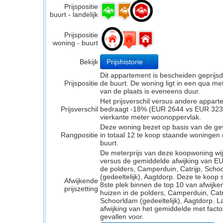
Prijspositie
buurt - landelijk
Prijspositie
woning - buurt
Bekijk
Prijshistorie
Dit appartement is bescheiden geprijs
Prijspositie
de buurt. De woning ligt in een qua mete
van de plaats is eveneens duur.
Het prijsverschil versus andere appar
Prijsverschil
bedraagt -18% (EUR 2644 vs EUR 3230).
vierkante meter woonoppervlak.
Deze woning bezet op basis van de ge
Rangpositie
in totaal 12 te koop staande woningen
buurt.
De meterprijs van deze koopwoning wijk
versus de gemiddelde afwijking van EUR
de polders, Camperduin, Catrijp, Scho
(gedeeltelijk), Aagtdorp. Deze te koo
Afwijkende
8ste plek binnen de top 10 van afwijken
prijszetting
huizen in de polders, Camperduin, Catr
Schoorldam (gedeeltelijk), Aagtdorp. L
afwijking van het gemiddelde met facto
gevallen voor.