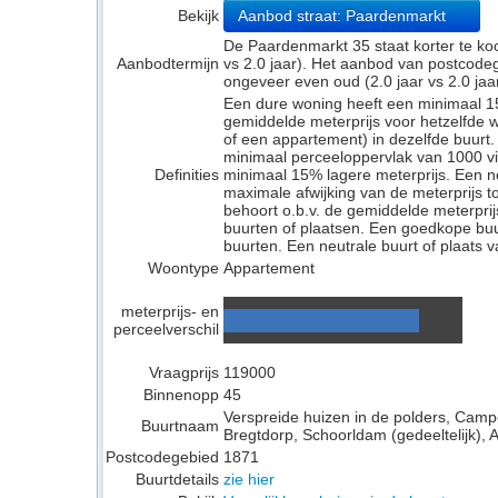
Bekijk
Aanbod straat: Paardenmarkt
De Paardenmarkt 35 staat korter te ko
Aanbodtermijn
vs 2.0 jaar). Het aanbod van postcode
ongeveer even oud (2.0 jaar vs 2.0 jaar
Een dure woning heeft een minimaal 1
gemiddelde meterprijs voor hetzelfde w
of een appartement) in dezelfde buurt.
minimaal perceeloppervlak van 1000 v
Definities
minimaal 15% lagere meterprijs. Een neu
maximale afwijking van de meterprijs to
behoort o.b.v. de gemiddelde meterpri
buurten of plaatsen. Een goedkope buu
buurten. Een neutrale buurt of plaats v
Woontype
Appartement
meterprijs- en
perceelverschil
Vraagprijs
119000
Binnenopp
45
Verspreide huizen in de polders, Campe
Buurtnaam
Bregtdorp, Schoorldam (gedeeltelijk), 
Postcodegebied
1871
Buurtdetails
zie hier