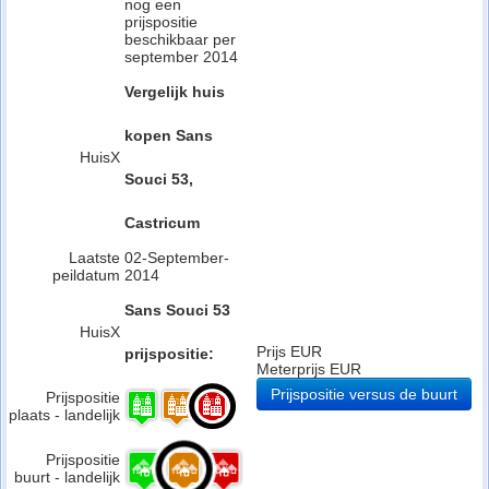
nog een
prijspositie
beschikbaar per
september 2014
Vergelijk huis
kopen Sans
HuisX
Souci 53,
Castricum
Laatste
02-September-
peildatum
2014
Sans Souci 53
HuisX
Prijs EUR
prijspositie:
Meterprijs EUR
Prijspositie versus de buurt
Prijspositie
plaats - landelijk
Prijspositie
buurt - landelijk