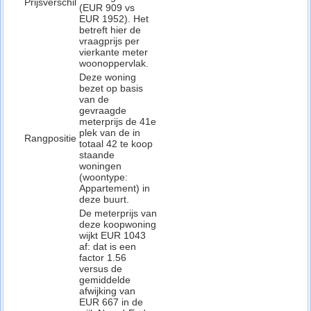
Prijsverschil
(EUR 909 vs
EUR 1952). Het
betreft hier de
vraagprijs per
vierkante meter
woonoppervlak.
Deze woning
bezet op basis
van de
gevraagde
meterprijs de 41e
plek van de in
Rangpositie
totaal 42 te koop
staande
woningen
(woontype:
Appartement) in
deze buurt.
De meterprijs van
deze koopwoning
wijkt EUR 1043
af: dat is een
factor 1.56
versus de
gemiddelde
afwijking van
EUR 667 in de