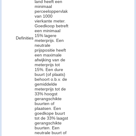
land heeft een
minimaal
perceeloppervlak
van 1000
vierkante meter.
Goedkoop betreft
een minimaal
15% lagere
Definities
meterprijs. Een
neutrale
prijspositie heeft
een maximale
afwijking van de
meterprijs tot
15%. Een dure
buurt (of plaats)
behoort o.b.v. de
gemiddelde
meterprijs tot de
33% hoogst
gerangschikte
buurten of
plaatsen. Een
goedkope buurt
tot de 33% laagst
gerangschikte
buurten. Een
neutrale buurt of