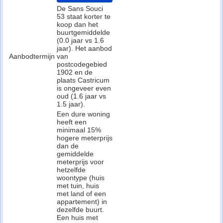
De Sans Souci
53 staat korter te
koop dan het
buurtgemiddelde
(0.0 jaar vs 1.6
jaar). Het aanbod
Aanbodtermijn
van
postcodegebied
1902 en de
plaats Castricum
is ongeveer even
oud (1.6 jaar vs
1.5 jaar).
Een dure woning
heeft een
minimaal 15%
hogere meterprijs
dan de
gemiddelde
meterprijs voor
hetzelfde
woontype (huis
met tuin, huis
met land of een
appartement) in
dezelfde buurt.
Een huis met