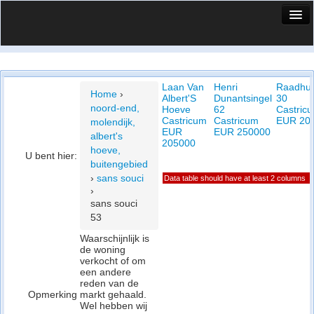
HuisX
Huis in vizier
Laan Van
Henri
Raadhui
Vergelijk prijsposities - wijk
Home
›
Albert'S
Dunantsingel
30
noord-end,
Hoeve
62
Castric
Nieuws
Castricum
Castricum
EUR 20
molendijk,
EUR
EUR 250000
albert's
Info
205000
hoeve,
U bent hier:
buitengebied
Privacy beleid
›
sans souci
Data table should have at least 2 columns
›
Cookie beleid
sans souci
53
Waarschijnlijk is
de woning
verkocht of om
een andere
reden van de
Opmerking
markt gehaald.
Wel hebben wij