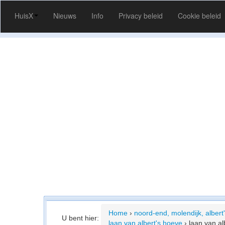
HuisX
Nieuws
Info
Privacy beleid
Cookie beleid
Home
›
noord-end, molendijk, albert
U bent hier:
laan van albert's hoeve
›
laan van al