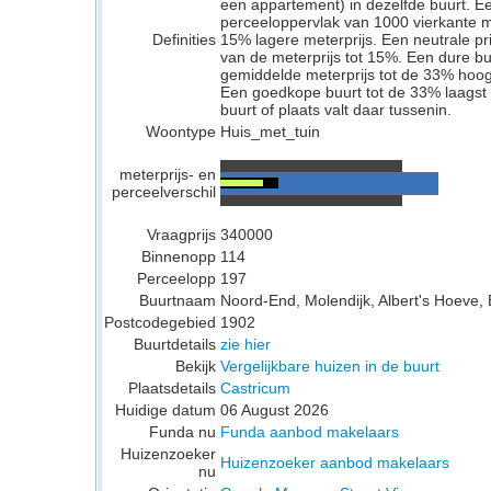
een appartement) in dezelfde buurt. E
perceeloppervlak van 1000 vierkante 
Definities
15% lagere meterprijs. Een neutrale pri
van de meterprijs tot 15%. Een dure buu
gemiddelde meterprijs tot de 33% hoog
Een goedkope buurt tot de 33% laagst 
buurt of plaats valt daar tussenin.
Woontype
Huis_met_tuin
meterprijs- en
perceelverschil
Vraagprijs
340000
Binnenopp
114
Perceelopp
197
Buurtnaam
Noord-End, Molendijk, Albert's Hoeve,
Postcodegebied
1902
Buurtdetails
zie hier
Bekijk
Vergelijkbare huizen in de buurt
Plaatsdetails
Castricum
Huidige datum
06 August 2026
Funda nu
Funda aanbod makelaars
Huizenzoeker
Huizenzoeker aanbod makelaars
nu