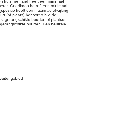
en huis met land heeft een minimaal
meter. Goedkoop betreft een minimaal
jspositie heeft een maximale afwijking
rt (of plaats) behoort o.b.v. de
st gerangschikte buurten of plaatsen.
gerangschikte buurten. Een neutrale
 Buitengebied