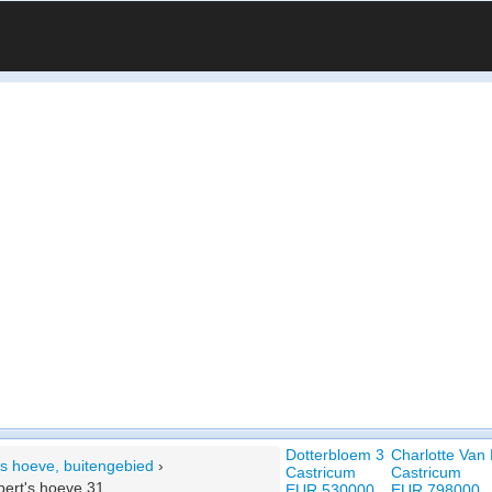
Dotterbloem 3
Charlotte Van 
's hoeve, buitengebied
›
Castricum
Castricum
bert's hoeve 31
EUR 530000
EUR 798000