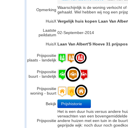
Waarschijnlijk is de woning verkocht 
Opmerking
gehaald. Wel hebben wij nog een prijs
HuisX
Vergelijk huis kopen Laan Van Alber
Laatste
02-September-2014
peildatum
HuisX
Laan Van Albert'S Hoeve 31 prijsposi
Prijspositie
plaats - landelijk
Prijspositie
buurt - landelijk
Prijspositie
woning - buurt
Bekijk
Prijshistorie
Het is een duur huis versus andere hui
verwachten van een bovengemiddelde kwa
Prijspositie
andere huizen met een tuin in de buurt
geprijsde wijk: noch duur noch goedkoo