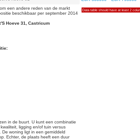
of om een andere reden van de markt
Data table should have at least 2 col
positie beschikbaar per september 2014
t'S Hoeve 31, Castricum
tie:
zen in de buurt. U kunt een combinatie
liteit, ligging en/of tuin versus
. De woning ligt in een gemiddeld
p. Echter, de plaats heeft een duur