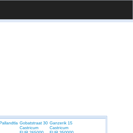
Pallandtla
Gobatstraat 30
Ganzerik 15
Castricum
Castricum
EUR 265000
EUR 350000