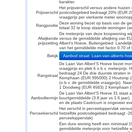
karakter.
Het prijsverschil versus andere huizen 
Prijsverschil
postcodegebied bedraagt 20% (EUR 298
vraagprijs per vierkante meter woonop
Deze woning bezet op basis van de gev
Rangpositie
totaal 32 te koop staande woningen (w
De meterprijs van deze koopwoning wijk
Afwijkende
versus de gemiddelde afwijking van EU
prijszetting
Albert's Hoeve, Buitengebied. Landelijk
van het gemiddelde met factor 0.70 of
Bekijk
Aanbod straat: Laan-van-alberts-ho
De Laan Van Albert'S Hoeve bezet mom
vraagprijs en plek 6 o.b.v. meterprijs. 
bedraagt 24.De drie duurste straten in 
Rangstraat
Kemphaan (EUR 995000) 2 Houtsnip (
(o.b.v. de gemiddelde vraagprijs). Naar 
1 Doodweg (EUR 4583) 2 Kemphaan (E
De Laan Van Albert'S Hoeve 31 staat al
Aanbodtermijn
buurtgemiddelde (3.8 jaar vs 1.6 jaar
en de plaats Castricum is ongeveer even
Het verschil in perceeloppervlak versu
Perceelverschil
hetzelfde postcodegebied bedraagt -26
perceeloppervlak)
Een dure woning heeft een minimaal 1
gemiddelde meterprijs voor hetzelfde w