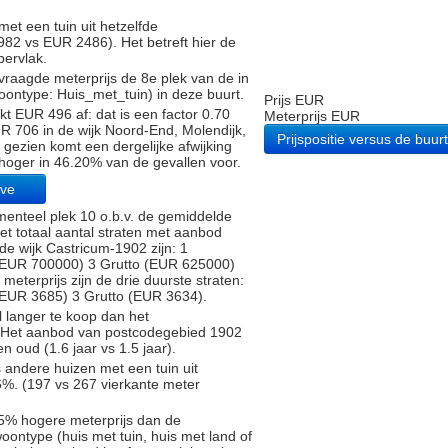
met een tuin uit hetzelfde
2 vs EUR 2486). Het betreft hier de
pervlak.
raagde meterprijs de 8e plek van de in
oontype: Huis_met_tuin) in deze buurt.
Prijs EUR
t EUR 496 af: dat is een factor 0.70
Meterprijs EUR
R 706 in de wijk Noord-End, Molendijk,
Prijspositie versus de buurt
 gezien komt een dergelijke afwijking
 hoger in 46.20% van de gevallen voor.
eve
enteel plek 10 o.b.v. de gemiddelde
Het totaal aantal straten met aanbod
de wijk Castricum-1902 zijn: 1
EUR 700000) 3 Grutto (EUR 625000)
meterprijs zijn de drie duurste straten:
UR 3685) 3 Grutto (EUR 3634).
 langer te koop dan het
). Het aanbod van postcodegebied 1902
 oud (1.6 jaar vs 1.5 jaar).
s andere huizen met een tuin uit
%. (197 vs 267 vierkante meter
5% hogere meterprijs dan de
oontype (huis met tuin, huis met land of