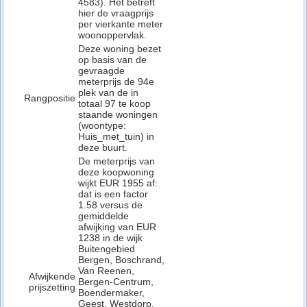
4583). Het betreft
hier de vraagprijs
per vierkante meter
woonoppervlak.
Deze woning bezet
op basis van de
gevraagde
meterprijs de 94e
plek van de in
Rangpositie
totaal 97 te koop
staande woningen
(woontype:
Huis_met_tuin) in
deze buurt.
De meterprijs van
deze koopwoning
wijkt EUR 1955 af:
dat is een factor
1.58 versus de
gemiddelde
afwijking van EUR
1238 in de wijk
Buitengebied
Bergen, Boschrand,
Van Reenen,
Afwijkende
Bergen-Centrum,
prijszetting
Boendermaker,
Geest, Westdorp,