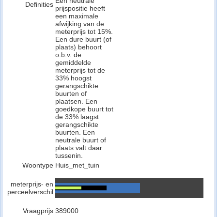
Een neutrale
Definities
prijspositie heeft
een maximale
afwijking van de
meterprijs tot 15%.
Een dure buurt (of
plaats) behoort
o.b.v. de
gemiddelde
meterprijs tot de
33% hoogst
gerangschikte
buurten of
plaatsen. Een
goedkope buurt tot
de 33% laagst
gerangschikte
buurten. Een
neutrale buurt of
plaats valt daar
tussenin.
Woontype
Huis_met_tuin
meterprijs- en
perceelverschil
Vraagprijs
389000