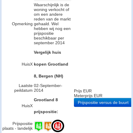
Waarschijnlijk is de
woning verkocht of
om een andere
reden van de markt
Opmerking
gehaald. Wel
hebben wij nog een
prijspositie
beschikbaar per
september 2014
Vergelijk huis
HuisX
kopen Grootland
8, Bergen (NH)
Laatste
02-September-
peildatum
2014
Prijs EUR
Meterprijs EUR
Grootland 8
Prijspositie versus de buurt
HuisX
prijspositie:
Prijspositie
plaats - landelijk