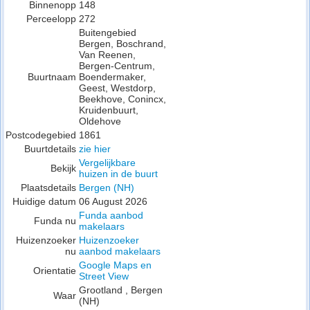
Binnenopp
148
Perceelopp
272
Buitengebied
Bergen, Boschrand,
Van Reenen,
Bergen-Centrum,
Buurtnaam
Boendermaker,
Geest, Westdorp,
Beekhove, Conincx,
Kruidenbuurt,
Oldehove
Postcodegebied
1861
Buurtdetails
zie hier
Vergelijkbare
Bekijk
huizen in de buurt
Plaatsdetails
Bergen (NH)
Huidige datum
06 August 2026
Funda aanbod
Funda nu
makelaars
Huizenzoeker
Huizenzoeker
nu
aanbod makelaars
Google Maps en
Orientatie
Street View
Grootland , Bergen
Waar
(NH)