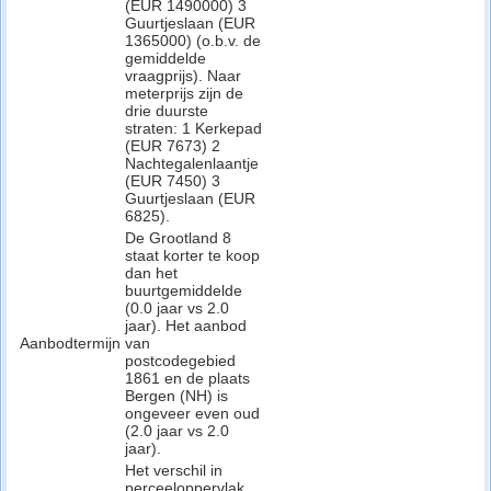
(EUR 1490000) 3
Guurtjeslaan (EUR
1365000) (o.b.v. de
gemiddelde
vraagprijs). Naar
meterprijs zijn de
drie duurste
straten: 1 Kerkepad
(EUR 7673) 2
Nachtegalenlaantje
(EUR 7450) 3
Guurtjeslaan (EUR
6825).
De Grootland 8
staat korter te koop
dan het
buurtgemiddelde
(0.0 jaar vs 2.0
jaar). Het aanbod
Aanbodtermijn
van
postcodegebied
1861 en de plaats
Bergen (NH) is
ongeveer even oud
(2.0 jaar vs 2.0
jaar).
Het verschil in
perceeloppervlak