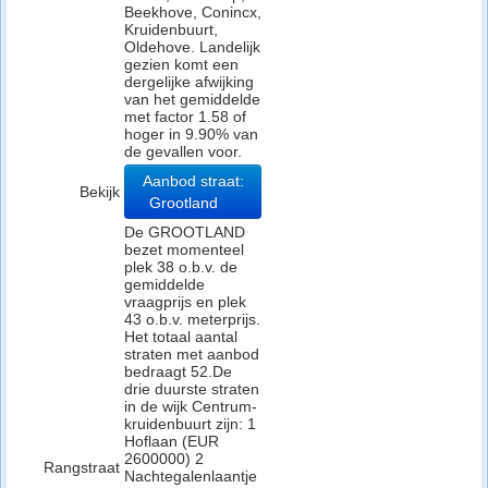
Beekhove, Conincx,
Kruidenbuurt,
Oldehove. Landelijk
gezien komt een
dergelijke afwijking
van het gemiddelde
met factor 1.58 of
hoger in 9.90% van
de gevallen voor.
Aanbod straat:
Bekijk
Grootland
De GROOTLAND
bezet momenteel
plek 38 o.b.v. de
gemiddelde
vraagprijs en plek
43 o.b.v. meterprijs.
Het totaal aantal
straten met aanbod
bedraagt 52.De
drie duurste straten
in de wijk Centrum-
kruidenbuurt zijn: 1
Hoflaan (EUR
2600000) 2
Rangstraat
Nachtegalenlaantje