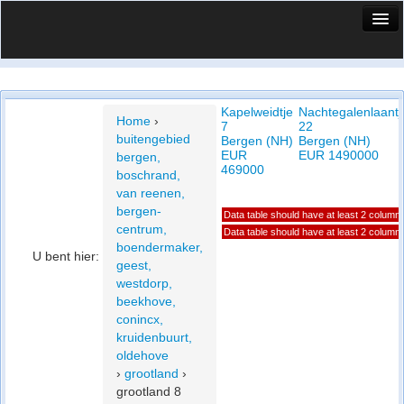
HuisX
Huis in vizier
Kapelweidtje
Nachtegalenlaantj
Vergelijk prijsposities - wijk
Home
›
7
22
buitengebied
Bergen (NH)
Bergen (NH)
Nieuws
EUR
EUR 1490000
bergen,
469000
boschrand,
Info
van reenen,
bergen-
Data table should have at least 2 column
Privacy beleid
centrum,
Data table should have at least 2 column
boendermaker,
Cookie beleid
U bent hier:
geest,
westdorp,
beekhove,
conincx,
kruidenbuurt,
oldehove
›
grootland
›
grootland 8