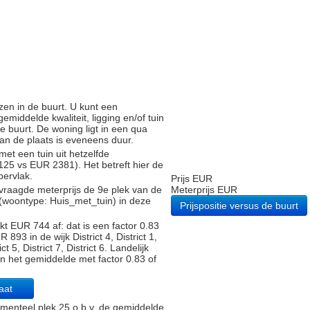
zen in de buurt. U kunt een
iddelde kwaliteit, ligging en/of tuin
e buurt. De woning ligt in een qua
 van de plaats is eveneens duur.
met een tuin uit hetzelfde
5 vs EUR 2381). Het betreft hier de
pervlak.
Prijs EUR
vraagde meterprijs de 9e plek van de
Meterprijs EUR
 (woontype: Huis_met_tuin) in deze
Prijspositie versus de buurt
t EUR 744 af: dat is een factor 0.83
93 in de wijk District 4, District 1,
ct 5, District 7, District 6. Landelijk
an het gemiddelde met factor 0.83 of
raat
enteel plek 25 o.b.v. de gemiddelde