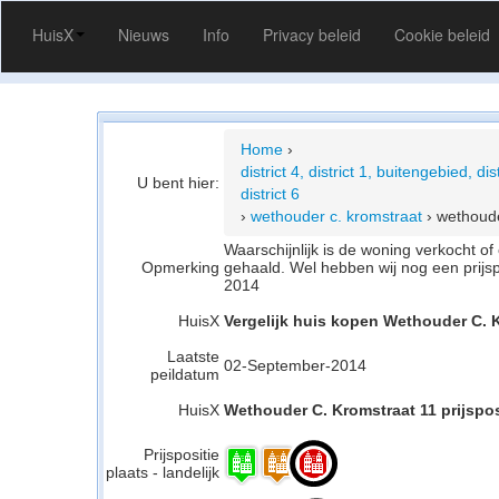
HuisX
Nieuws
Info
Privacy beleid
Cookie beleid
Home
›
district 4, district 1, buitengebied, distr
U bent hier:
district 6
›
wethouder c. kromstraat
›
wethoude
Waarschijnlijk is de woning verkocht 
Opmerking
gehaald. Wel hebben wij nog een prijs
2014
HuisX
Vergelijk huis kopen Wethouder C. K
Laatste
02-September-2014
peildatum
HuisX
Wethouder C. Kromstraat 11 prijspos
Prijspositie
plaats - landelijk