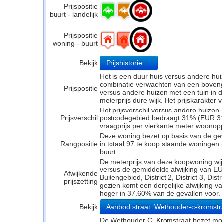
Prijspositie
buurt - landelijk
Prijspositie
woning - buurt
Bekijk
Prijshistorie
Het is een duur huis versus andere hui
combinatie verwachten van een bovengem
Prijspositie
versus andere huizen met een tuin in d
meterprijs dure wijk. Het prijskarakter
Het prijsverschil versus andere huizen 
Prijsverschil
postcodegebied bedraagt 31% (EUR 312
vraagprijs per vierkante meter woonop
Deze woning bezet op basis van de ge
Rangpositie
in totaal 97 te koop staande woningen
buurt.
De meterprijs van deze koopwoning wijk
versus de gemiddelde afwijking van EUR 8
Afwijkende
Buitengebied, District 2, District 3, Distri
prijszetting
gezien komt een dergelijke afwijking v
hoger in 37.60% van de gevallen voor.
Bekijk
Aanbod straat: Wethouder-c-kromst
De Wethouder C. Kromstraat bezet mom