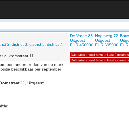
De Vrede 85
Hogeweg 72
Bou
Uitgeest
Uitgeest
Uitg
ict 2, district 3, district 5, district 7,
EUR 450000
EUR 695000
EUR
Data table should have at least 2 columns
r c. kromstraat 11
Data table should have at least 2 columns
of om een andere reden van de markt
positie beschikbaar per september
romstraat 11, Uitgeest
itie: