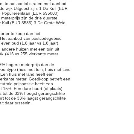
Het totaal aantal straten met aanbod
de wijk Uitgeest zijn: 1 De Kuil (EUR
 Populierenlaan (EUR 595000)
 meterprijs zijn de drie duurste
e Kuil (EUR 3585) 3 De Grote Weid
orter te koop dan het
). Het aanbod van postcodegebied
even oud (1.8 jaar vs 1.8 jaar).
s andere huizen met een tuin uit
%. (416 vs 255 vierkante meter
5% hogere meterprijs dan de
oontype (huis met tuin, huis met land
 Een huis met land heeft een
ierkante meter. Goedkoop betreft een
trale prijspositie heeft een
t 15%. Een dure buurt (of plaats)
js tot de 33% hoogst gerangschikte
rt tot de 33% laagst gerangschikte
alt daar tussenin.