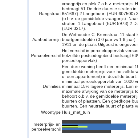
vraagprijs en plek 7 o.b.v. meterprijs. 
bedraagt 51.De drie duurste straten in 
Rangstraat
651667) 2 Langebuurt (EUR 607500) 3
(o.b.v. de gemiddelde vraagprijs). Naar
straten: 1 Langebuurt (EUR 5973) 2 D
(EUR 3217).
De Wethouder C. Kromstraat 11 staat k
Aanbodtermijn
buurtgemiddelde (0.0 jaar vs 1.8 jaar
1911 en de plaats Uitgeest is ongeveer 
Het verschil in perceeloppervlak versu
Perceelverschil
hetzelfde postcodegebied bedraagt 63
perceeloppervlak)
Een dure woning heeft een minimaal 1
gemiddelde meterprijs voor hetzelfde w
of een appartement) in dezelfde buurt.
minimaal perceeloppervlak van 1000 v
Definities
minimaal 15% lagere meterprijs. Een neu
maximale afwijking van de meterprijs to
behoort o.b.v. de gemiddelde meterpri
buurten of plaatsen. Een goedkope buu
buurten. Een neutrale buurt of plaats v
Woontype
Huis_met_tuin
meterprijs- en
perceelverschil