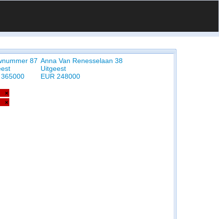
wnummer 87
Anna Van Renesselaan 38
eest
Uitgeest
 365000
EUR 248000
×
×