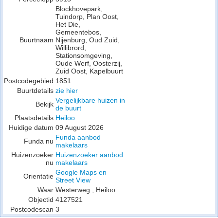
Blockhovepark,
Tuindorp, Plan Oost,
Het Die,
Gemeentebos,
Buurtnaam
Nijenburg, Oud Zuid,
Willibrord,
Stationsomgeving,
Oude Werf, Oosterzij,
Zuid Oost, Kapelbuurt
Postcodegebied
1851
Buurtdetails
zie hier
Vergelijkbare huizen in
Bekijk
de buurt
Plaatsdetails
Heiloo
Huidige datum
09 August 2026
Funda aanbod
Funda nu
makelaars
Huizenzoeker
Huizenzoeker aanbod
nu
makelaars
Google Maps en
Orientatie
Street View
Waar
Westerweg , Heiloo
Objectid
4127521
Postcodescan
3