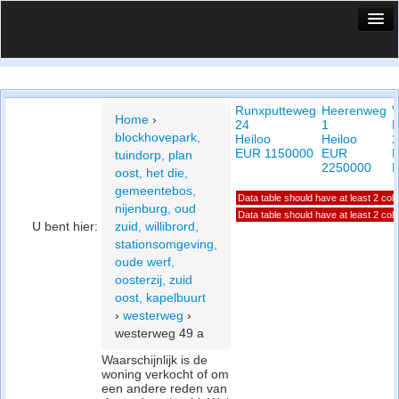
HuisX
Huis in vizier
Runxputteweg
Heerenweg
V
Vergelijk prijsposities - wijk
Home
›
24
1
F
blockhovepark,
Heiloo
Heiloo
2
Nieuws
EUR 1150000
EUR
H
tuindorp, plan
2250000
oost, het die,
Info
gemeentebos,
Data table should have at least 2 co
nijenburg, oud
Privacy beleid
Data table should have at least 2 co
U bent hier:
zuid, willibrord,
stationsomgeving,
Cookie beleid
oude werf,
oosterzij, zuid
oost, kapelbuurt
›
westerweg
›
westerweg 49 a
Waarschijnlijk is de
woning verkocht of om
een andere reden van