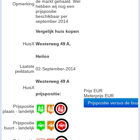
de markt gehaald. Wel
Opmerking
hebben wij nog een
prijspositie
beschikbaar per
september 2014
Vergelijk huis kopen
HuisX
Westerweg 49 A,
Heiloo
Laatste
02-September-2014
peildatum
Westerweg 49 A
HuisX
Prijs EUR
prijspositie:
Meterprijs EUR
Prijspositie versus de buur
Prijspositie
plaats - landelijk
Prijspositie
buurt - landelijk